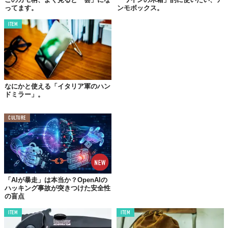
ってます。
ンモボックス。
ITEM
なにかと使える「イタリア軍のハン
ドミラー」。
CULTURE
今、僕らがリアルに使っているもの、使えるもの。『
ビー！
』の
記事は、毎日1本公開中です。
「AIが暴走」は本当か？OpenAIの
ハッキング事故が突きつけた安全性
の盲点
ITEM
ITEM