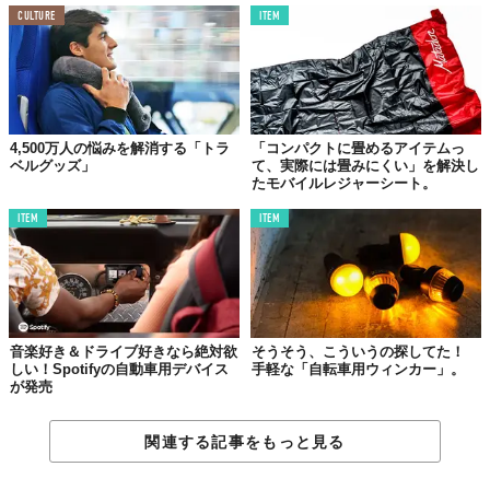
CULTURE
ITEM
4,500万人の悩みを解消する「トラ
「コンパクトに畳めるアイテムっ
ベルグッズ」
て、実際には畳みにくい」を解決し
たモバイルレジャーシート。
ITEM
ITEM
音楽好き＆ドライブ好きなら絶対欲
そうそう、こういうの探してた！
しい！Spotifyの自動車用デバイス
手軽な「自転車用ウィンカー」。
が発売
関連する記事をもっと見る