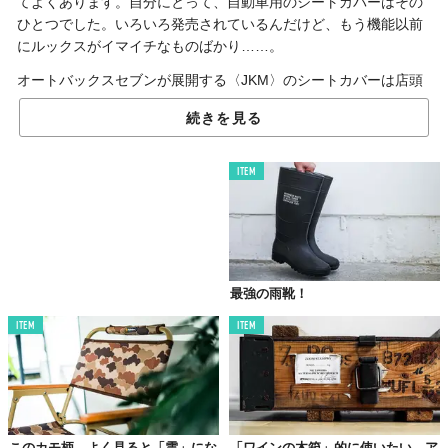
てよくあります。自分にとって、自動車用のシートカバーはその
ひとつでした。いろいろ発売されているんだけど、もう機能以前
にルックスがイマイチなものばかり……。
オートバックスセブンが展開する〈JKM〉のシートカバーは店頭
で見かけた瞬間、ソッコーでレジへ持っていきました。
続きを見る
ちょっとミリタリーを思わせる色とタイポグラフィでアクティブ
な雰囲気。当然、防水。税込1,618円と手頃な価格も魅力です。
ITEM
今の時期ならスキーに。もうちょっとしたらキャンプやビーチで
のBBQの時に。
洋服が少々汚れても、このシートカバーがあれば気になりませ
ん！
最強の雨靴！
ITEM
ITEM
このカモ柄、よく見ると「雲」にな
「ワインの木箱」的に使いたい、ア