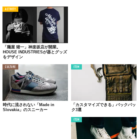
ACTIVITY
「麺屋 猪一」神楽坂店が開業。
TABI LABO
HOUSE INDUSTRIESが器とグッズ
この世界は、もっと広いはずだ。
をデザイン
CULTURE
ITEM
時代に流されない「Made in
「カスタマイズできる」バックパッ
Slovakia」のスニーカー
ク3選
ITEM