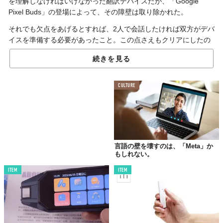
を理解しなければいけなかった翻訳デバイスだが、「Google
Pixel Buds」の登場によって、その障壁は取り除かれた。
それでも欠点をあげるとすれば、2人で会話したければ双方がデバ
イスを準備する必要があったこと。この点さえもクリアにしたの
が「Makuake」でクラウドファンディング中の「
TwoBow
」だ。
続きを見る
「Google Pixel Buds」とは異なる完全ワイヤレスイヤホン型。写
真の通り、これでひとつのセットになっているため、相手と片方
CULTURE
ずつ耳につければ会話が成り立つようになっている。日常会話だ
けでなく、ビジネスでも使えそう。
正直、実際には使いづらい印象があったリアルタイム翻訳デバイ
ス。だけど、これなら相手の顔を見ながら話せるおかげで、カン
タンに言語の壁を越えられるかもしれない。
言語の壁を壊すのは、「Meta」か
もしれない。
ITEM
ITEM