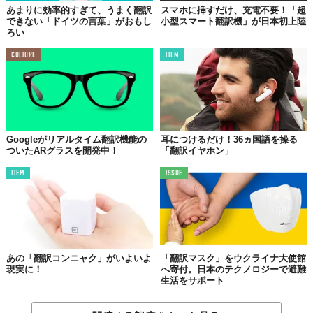
あまりに効率的すぎて、うまく翻訳
スマホに挿すだけ、充電不要！「超
できない「ドイツの言葉」がおもし
小型スマート翻訳機」が日本初上陸
ろい
CULTURE
ITEM
Googleがリアルタイム翻訳機能の
耳につけるだけ！36ヵ国語を操る
ついたARグラスを開発中！
「翻訳イヤホン」
ITEM
ISSUE
あの「翻訳コンニャク」がいよいよ
「翻訳マスク」をウクライナ大使館
現実に！
へ寄付。日本のテクノロジーで避難
生活をサポート