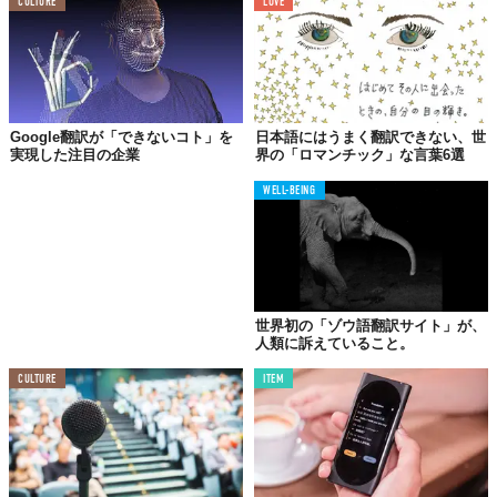
CULTURE
LOVE
Google翻訳が「できないコト」を
日本語にはうまく翻訳できない、世
実現した注目の企業
界の「ロマンチック」な言葉6選
WELL-BEING
世界初の「ゾウ語翻訳サイト」が、
人類に訴えていること。
CULTURE
ITEM