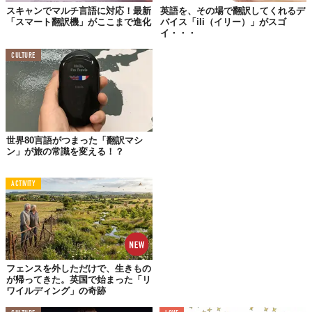
スキャンでマルチ言語に対応！最新
英語を、その場で翻訳してくれるデ
「スマート翻訳機」がここまで進化
バイス「ili（イリー）」がスゴ
イ・・・
CULTURE
Licensed material used with permission by
Makuake
世界80言語がつまった「翻訳マシ
TABI LABO
ン」が旅の常識を変える！？
この世界は、もっと広いはずだ。
ACTIVITY
フェンスを外しただけで、生きもの
が帰ってきた。英国で始まった「リ
ワイルディング」の奇跡