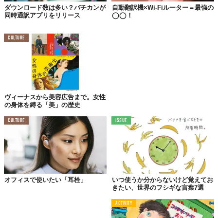
ダウンロード数は多い？バチカンが
自動翻訳機×Wi-Fiルーター＝最強の
同時通訳アプリをリリース
◯◯！
CULTURE
ヴィーナスから美容広告まで。女性
の身体を縛る「美」の歴史
CULTURE
ISSUE
オフィスで使いたい「耳栓」
いつ使うか分からないけど覚えてお
きたい、世界のフシギな言葉7選
ACTIVITY