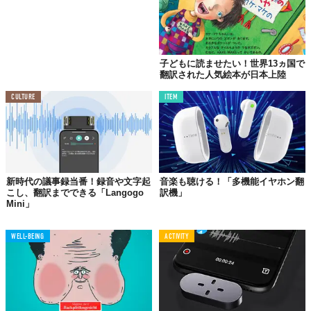
子どもに読ませたい！世界13ヵ国で
翻訳された人気絵本が日本上陸
CULTURE
ITEM
新時代の議事録当番！録音や文字起
音楽も聴ける！「多機能イヤホン翻
こし、翻訳までできる「Langogo
訳機」
Mini」
WELL-BEING
ACTIVITY