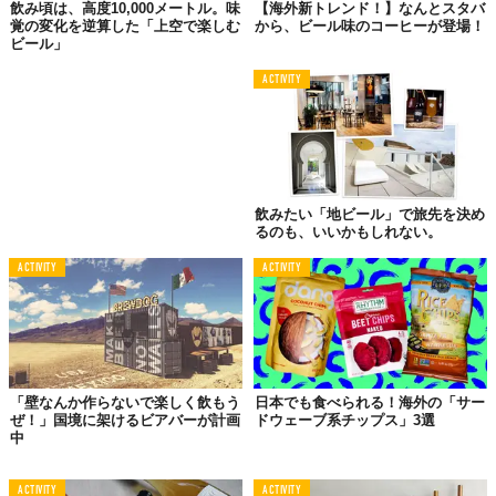
飲み頃は、高度10,000メートル。味
【海外新トレンド！】なんとスタバ
覚の変化を逆算した「上空で楽しむ
から、ビール味のコーヒーが登場！
ビール」
ACTIVITY
©
Mikako Kozai
飲みたい「地ビール」で旅先を決め
るのも、いいかもしれない。
ACTIVITY
ACTIVITY
「壁なんか作らないで楽しく飲もう
日本でも食べられる！海外の「サー
ぜ！」国境に架けるビアバーが計画
ドウェーブ系チップス」3選
中
©
Mikako Kozai
「Husk」は、その名を知らなければ見つけにくいかもしれませ
ACTIVITY
ACTIVITY