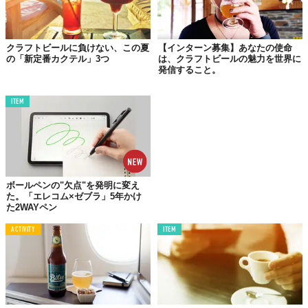
クラフトビールに負けない、この夏
【インターン募集】あなたの使命
の「新定番カクテル」3つ
は、クラフトビールの魅力を世界に
発信すること。
ITEM
©
Mikako Kozai
ボールペンの"欠点"を発明に変え
た。「エレコム×ゼブラ」5年かけ
た2WAYペン
ACTIVITY
ITEM