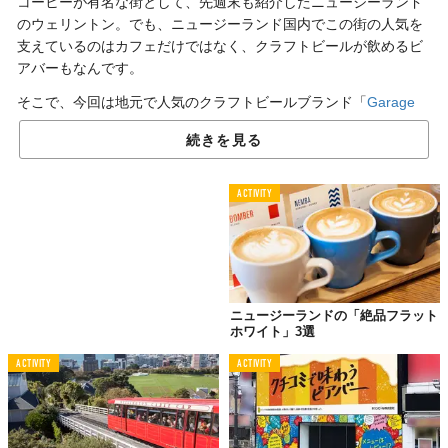
コーヒーが有名な街として、先週末も紹介したニュージーランド
のウェリントン。でも、ニュージーランド国内でこの街の人気を
支えているのはカフェだけではなく、クラフトビールが飲めるビ
アバーもなんです。
そこで、今回は地元で人気のクラフトビールブランド「
Garage
Project
」のオーナーの1人、Jos Ruffellさんから教えてもらった、
続きを見る
おすすめのビアバーを3つ紹介します。
ACTIVITY
01.
初心者でも飲みやすい
赤いNZビールがある
「Whistling Sisters」
ニュージーランドの「絶品フラット
ホワイト」3選
ACTIVITY
ACTIVITY