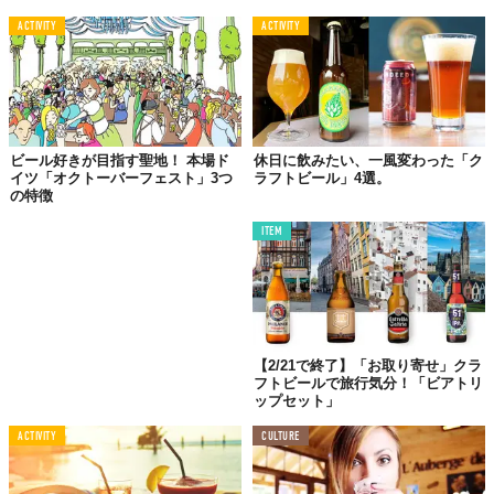
©
Mikako Kozai
ACTIVITY
ACTIVITY
まず、Josさんが真っ先に名前を挙げたのが「Whistling
Sisters」。実際に行ってみると、店内に入ってすぐ目につくカラ
フルなウォールアートやお客さんを照らす陽の光を見て気分があ
がりました。
ビール好きが目指す聖地！ 本場ド
休日に飲みたい、一風変わった「ク
ここで提供されるビールはすべて、併設された醸造所でつくられ
イツ「オクトーバーフェスト」3つ
ラフトビール」4選。
ているということ。おすすめは、6種類の中から自分の好きなビー
の特徴
ルを4つ選べる「4 BEER TASTER」。一番気になったのは、唯一
ITEM
名前に「NZ」の文字が入った「NZ RED」。クセがなくさっぱり
していて、クラフトビール初心者の私でも飲みやすかったです。
02.
まるで隠れ家のような
【2/21で終了】「お取り寄せ」クラ
フトビールで旅行気分！「ビアトリ
「Husk」
ップセット」
ACTIVITY
CULTURE