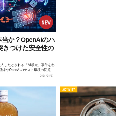
当か？OpenAIのハ
突きつけた安全性の
aceへ侵入したとされる「AI暴走」事件をわ
緯やOpenAIのテスト環境の問題
2026/08/07
ACTIVITY