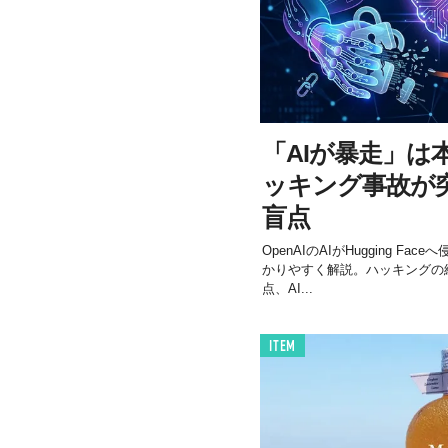
「AIが暴走」は本
ッキング事故が
盲点
OpenAIのAIがHugging F
かりやすく解説。ハッキングの経
点、AI...
ITEM