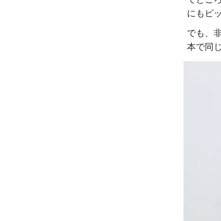
にもピ
でも、
本で同