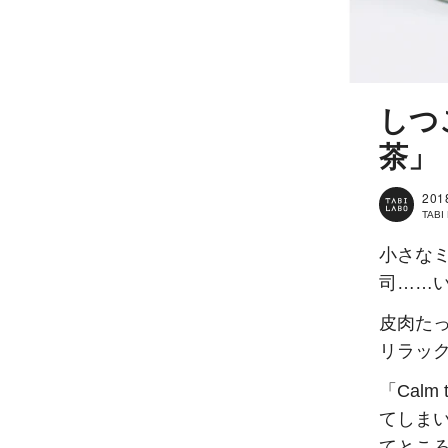
しつ
茶」
201
TAB
小さな
司……
皮肉た
リラック
「Calm
てしま
てとこ