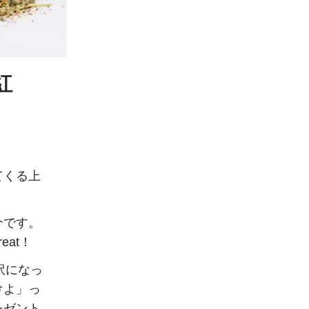
紅
てくる上
介です。
eat！
意訳になっ
けよ」っ
レゼント