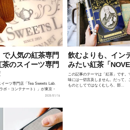
」で人気の紅茶専門
飲むよりも、イン
紅茶のスイーツ専門
みたい紅茶「NOVE
！
この記事のテーマは「紅茶」です。
味には一切言及しません。だって、この
ツ専門店「Tea Sweets Lab.
ものとしてではなくむしろ、部...
ーツラボ・コンテナート）」が東京・
2020/01/14