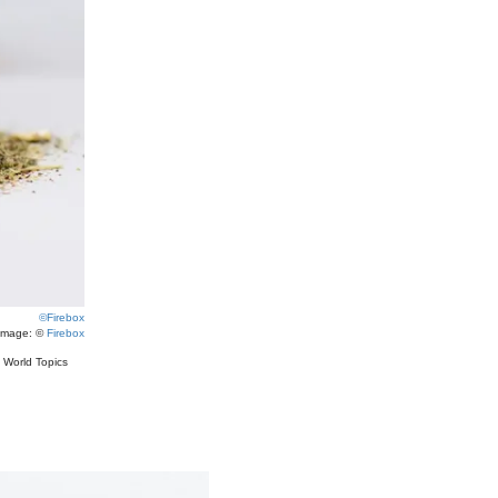
©Firebox
image: ©
Firebox
#
World Topics