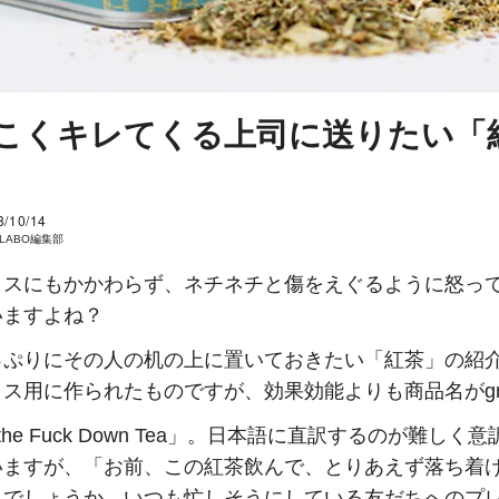
こくキレてくる上司に送りたい「
8/10/14
I LABO編集部
ミスにもかかわらず、ネチネチと傷をえぐるように怒っ
いますよね？
っぷりにその人の机の上に置いておきたい「紅茶」の紹
ス用に作られたものですが、効果効能よりも商品名がgr
 the Fuck Down Tea」。日本語に直訳するのが難しく
いますが、「お前、この紅茶飲んで、とりあえず落ち着
ろでしょうか。いつも忙しそうにしている友だちへのプ