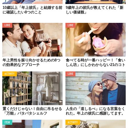
10歳以上「年上彼氏」と結婚する前
9歳年上の彼氏が教えてくれた「新
に確認したい8つのこと
しい価値観」
LOVE
LOVE
年上男性を振り向かせるための8つ
食べてる時が一番ハッピー！「食い
の効果的なアプローチ
しん坊」にしかわからない21のコト
ACTIVITY
LOVE
置くだけじゃない！自由に吊るせる
人生の「道しるべ」になる言葉をく
「万能」パタパタシェルフ
れた。年上の彼氏に感謝してます。
ITEM
ACTIVITY