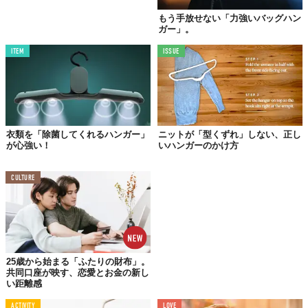
もう手放せない「力強いバッグハン
ガー」。
ITEM
ISSUE
衣類を「除菌してくれるハンガー」
ニットが「型くずれ」しない、正し
が心強い！
いハンガーのかけ方
CULTURE
25歳から始まる「ふたりの財布」。
共同口座が映す、恋愛とお金の新し
い距離感
ACTIVITY
LOVE