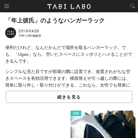
「年上彼氏」のようなハンガーラック
2019/04/20
TABI LABO編集部
便利だけれど、なんだかんだで場所を取るハンガーラック。で
も、「Ugao」なら、空いたスペースにスッポリとハメることがで
きるんです。
シンプルな見た目ですが部屋の隅に設置でき、放置されがちな空
きスペースを有効活用できます。模様替えや引っ越しの際には、
簡単に取り外し・取り付けができる。これなら、女性でも簡単に
使用できますよね。
続きを見る
「インテリアの一部に」といえるほどではないけれど、写真から
もわかる通りそれなりにある存在感。例えるなら、いつも側には
ITEM
いないけど、振り向けばいつもそこにいる……さり気なく見守っ
ていてくれる「年上彼氏」のような存在です。