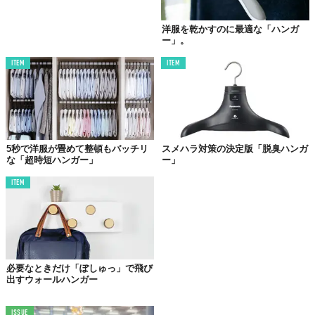
洋服を乾かすのに最適な「ハンガ
ー」。
ITEM
ITEM
5秒で洋服が畳めて整頓もバッチリ
スメハラ対策の決定版「脱臭ハンガ
な「超時短ハンガー」
ー」
ITEM
©2019 Simon Morasi Piperčić, Ligne Roset
Reference:
SMPDO
Top image: ©
2019 Simon Morasi Piperčić, Ligne Roset
TABI LABO
この世界は、もっと広いはずだ。
必要なときだけ「ぽしゅっ」で飛び
出すウォールハンガー
ISSUE