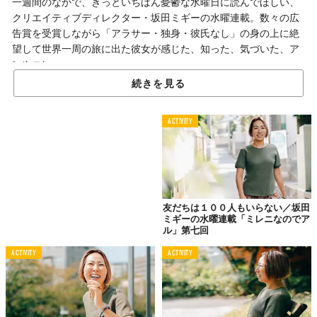
一週間のなかで、きっといちばん憂鬱な水曜日に読んでほしい、
クリエイティブディレクター・坂田ミギーの水曜連載。数々の広
告賞を受賞しながら「アラサー・独身・彼氏なし」の身の上に絶
望して世界一周の旅に出た彼女が感じた、知った、気づいた、ア
レやコレ──。
続きを見る
あなたの「人生すごろく」は
ACTIVITY
どんなルート？
他人が求める「人生すごろく」は、いつもお決まりのルート。
恋人がいないときには「好きな人いないの？」と聞かれ、好きな
人がいれば「付き合わないの？」と聞かれ、付き合っている人が
友だちは１００人もいらない／坂田
いれば「結婚しないの？」と聞かれ、結婚すれば「子どもはい
ミギーの水曜連載「ミレニなのでア
つ？」と聞かれる。
ル」第七回
ちなみに子どもが生まれると「二人目は？」と聞かれるらしい。
ACTIVITY
ACTIVITY
ぴゃー！（白目）
なんの疑問もなく、穢れ（けがれ）を知らない眼（まなこ）で聞
いてこないでー！「きょうお天気いいですね」くらいのテンショ