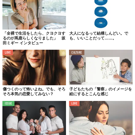
©2019 NEW STANDARD
「全裸で生活をしたら、クヨクヨす
大人になるって結構しんどい。で
アラサー・独身・彼氏なしの三重苦を背負った女が、
るのが馬鹿らしくなりました」 坂
も、いいことだって……。
『旅がなければ死んでいた』
仕事と恋愛に疲れて家を引き払い住所不定となり、
田ミギー インタビュー
バックパックひとつで世界を旅するノンフィクションストーリー。
著：坂田ミギー 発行：KKベストセラーズ
LOVE
CULTURE
Top image: ©
2019 NEW STANDARD
TABI LABO
この世界は、もっと広いはずだ。
傷つくのって怖いよね。でも、そろ
子どもたちの「警察」のイメージを
そろ本気の恋愛してみない？
絵にするとこんな感じ
ISSUE
LOVE