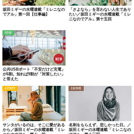
愛する人と一緒におもしろく暮らしたくて結婚しました。
坂田ミギーの水曜連載「ミレニなの
「さよなら」を言わない人生であり
子がいても幸せでしょうけれど、子がいなくても幸せに暮らして
でアル」第一回【仕事編】
たい／坂田ミギーの水曜連載「ミレ
おります。
ニなのでアル」第十五回
日本の人口はどんどん減っているので、子をもうけないのは無責
ISSUE
任だ！自分勝手だ！と言われそうですが、地球規模で見れば人口
は増え続けていますし、子をもたない夫婦がいるのもわるいこと
ばかりではないと思います。
ただ、自分たちに子がいない分、まわりの子育てや教育は積極的
にサポートすると決めています。最近では貧困児童の進学費用の
公共USBポート「不安だけど充電」
支援をはじめましたが、これからも次の世代のためになにができ
が6割。知れば9割が「対策したい」
るか考えていきたい次第。
と答えた
結婚してもしなくても、子がいてもいなくても（他人にとやかく
ACTIVITY
CULTURE
いわれず）幸せに生きていける世界になってほしいと心から願っ
ています。
なので、自分の選ばなかった（選べなかった）道を歩いている人
に、石を投げたり誹謗中傷をしたりするのはやめましょう。あな
たの道が正しい（と思いたい）からといって、ほかの道が正しく
サンタがいるのは、そこに愛がある
名刺をもらえず、悲しかった日。／
から／坂田ミギーの水曜連載「ミレ
坂田ミギーの水曜連載「ミレニなの
ないわけではありません。ほかの道もまた、正しい別の道なので