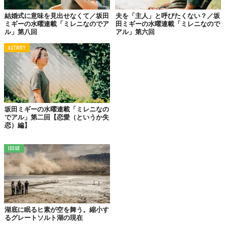
ンで聞いてくるのはやめてー！
結婚式に意味を見出せなくて／坂田
夫を「主人」と呼びたくない？／坂
だって、この類の会話は「恋をするべき」「恋人をつくるべき」
ミギーの水曜連載「ミレニなのでア
田ミギーの水曜連載「ミレニなので
「結婚するのは当たり前」「子どもをほしがって当たり前」みた
ル」第八回
アル」第六回
いな価値観からきているじゃないですか。
ACTIVITY
「愛する人と結婚して子どもを産み育てることが人生のよろこび
である」って信じて疑っていないパターンです。
この価値観の通りに生きてきた（生きてこられた）人は多いだろ
うけど、そうじゃない人もいるよってことも、忘れないほうがよ
さげでは？
坂田ミギーの水曜連載「ミレニなの
でアル」第二回【恋愛（というか失
恋）編】
恋愛をしない人もいますし、LGBTQの人もいます。制度としての
結婚にこだわらない人もいますし、子をもたないと決めている人
も、不妊治療の結果が思わしくない人も、家族計画について伴侶
ISSUE
と考えが折り合わない人もいます。
お天気の話題ぐらい気軽な気持ちで聞いたことでも、相手からす
ればバールのようなもので殴られるほどに瀕死の重傷を負う場合
もあります。
湖底に眠るヒ素が空を舞う。縮小す
うっかり“心の殺人事件”を起こさないためにも、想像力と思いや
るグレートソルト湖の現在