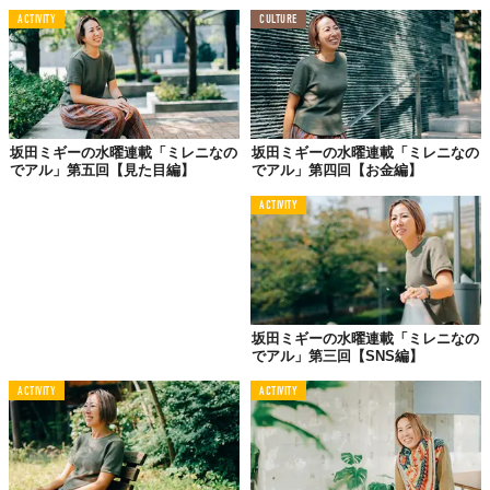
りをもって会話したいものであります。
ACTIVITY
CULTURE
悪意があってイジワルで言ってくるなら、まだいいんです。
悪意がないのが、いちばんタチが悪い。なぜなら、そういう人は
傷つく人を理解できていないから、よかれと思ってイノセント・
スマイルで殴ってきます。セクハラはダメだよと指摘しても「な
んでセクハラかわからない。コミュニケーションのつもりなの
坂田ミギーの水曜連載「ミレニなの
坂田ミギーの水曜連載「ミレニなの
でアル」第五回【見た目編】
でアル」第四回【お金編】
に」と言う人々と同じなんですよね。
ACTIVITY
大人の無邪気は、無罪ではない。日々学んでいきましょう（自戒
を込めて）。
ちなみに、わたしたち夫婦には子がいません。いまのところ、そ
の予定もありません。「歳も歳だから早く産んだほうがいいよ」
とのアドバイス（と書いてクソバイスと読む）をくれる知人もい
坂田ミギーの水曜連載「ミレニなの
ますが、そんな重要事項は百どころか万も承知。
でアル」第三回【SNS編】
将来、もし自分たちが子を迎えられそうだと思えば、そのときは
ACTIVITY
ACTIVITY
里親制度や特別養子縁組制度も検討できたらと思っています。
だったらなんのために結婚したんだと思われるかもしれません
が、わたしたちの場合は子をもうけることが目的ではなく、ただ