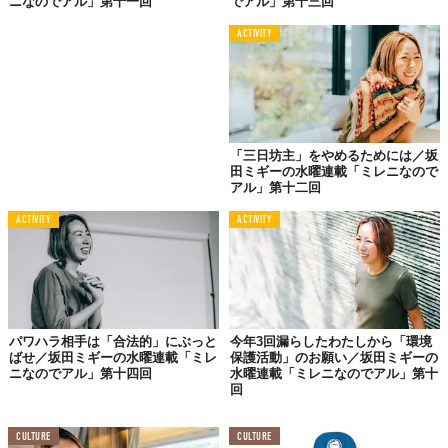
ニなのでアル」第十一回
でアル」第十三回
すから。
ACTIVITY
そんなわけで、きょうも自分仕様の「人生すごろく」を飄々と開
拓しつづけるのでありました。
坂田ミギー／クリエイティブディレクター
1982年、福岡出身。広告制作会社、「博報堂ケトル」を
経て独立。デジタル、雑誌、イベントやCMなどの垣根を
「三日坊主」をやめるためには／坂
越えたキャンペーンのプランニングやディレクションを担
田ミギーの水曜連載「ミレニなので
当。数々の話題の広告を手がけ、フランス、アメリカ、シ
アル」第十二回
ンガポール、タイなどの由緒ある広告賞を受賞する日本を
代表するクリエイターのひとり。
ACTIVITY
ACTIVITY
パワハラ相手は「合法的」にぶっと
今年3回漏らしたわたしから「環境
ばせ／坂田ミギーの水曜連載「ミレ
保護活動」のお願い／坂田ミギーの
ニなのでアル」第十四回
水曜連載「ミレニなのでアル」第十
回
CULTURE
CULTURE