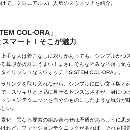
わけで、ミレニアルズに人気のスウォッチを紹介。
TEM COL-ORA」
とスマート！そこが魅力
レ上手な人は着こなしに彩りがあっても、シンプルかつ
める算段が抜群にうまい！まさにそんな巧みな洒落っ気
タイリッシュなスウォッチ「SISTEM COL-ORA」。
カラリングを取り入れながら、シンプルに白い文字版と
とで、スッキリと上品に見せるセンスはさすが。身につ
ァッションテクニックを自分のものにしたような気分が
れしい。
簡素化。異なる要素の組み合わせは矛盾があるように思
いけれど、ファッションテクニックがあれば、それも問