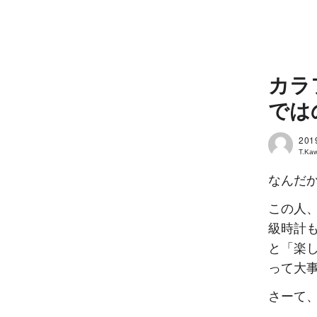
カラ
では
201
T.Ka
なんだ
この人
級時計
と「楽
って大
さーて