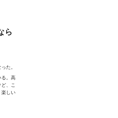
なら
なった。
いる。高
けど、こ
。楽しい