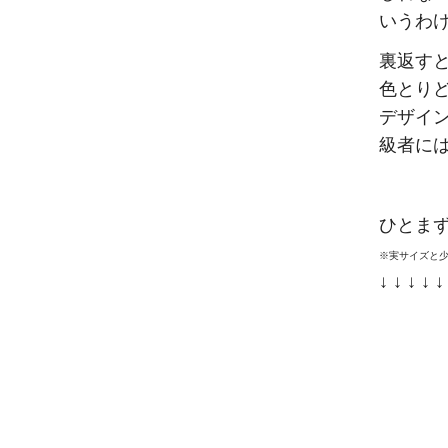
いうわ
裏返す
色とり
デザイ
級者に
ひとま
※実サイズと
↓ ↓ ↓ ↓ 