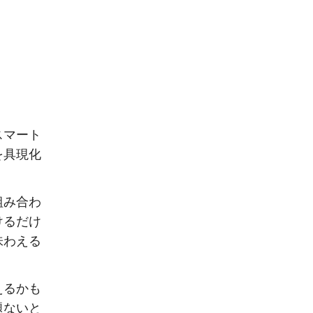
スマート
を具現化
組み合わ
けるだけ
味わえる
えるかも
題ないと