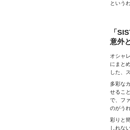
という
「SIS
意外
オシャ
にまと
した、ス
多彩な
せるこ
で、フ
のがう
彩りと
しれな