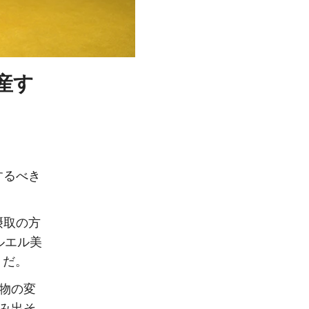
産す
するべき
摂取の方
ルエル美
トだ。
成物の変
生み出そ