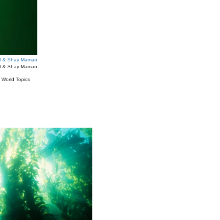
l & Shay Maman
l & Shay Maman
#
World Topics