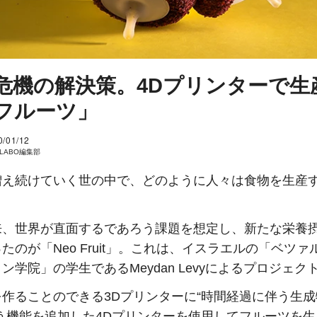
危機の解決策。4Dプリンターで生
フルーツ」
0/01/12
I LABO編集部
増え続けていく世の中で、どのように人々は食物を生産
？
来、世界が直面するであろう課題を想定し、新たな栄養
たのが「Neo Fruit」。これは、イスラエルの「ベツァ
ン学院」の学生であるMeydan Levyによるプロジェク
作ることのできる3Dプリンターに“時間経過に伴う生
う機能を追加した4Dプリンターを使用してフルーツを