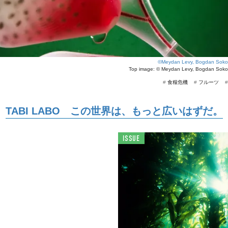
©Meydan Levy, Bogdan Soko
Top image: ©
Meydan Levy, Bogdan Soko
#
食糧危機
#
フルーツ
TABI LABO この世界は、もっと広いはずだ。
ISSUE