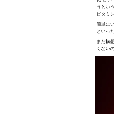
うとい
ビタミ
簡単に
といっ
まだ構
くない