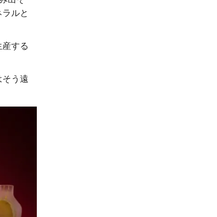
ネラルと
生産する
はそう遠