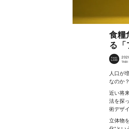
食糧
る「
202
TAB
人口が
なのか
近い将
法を探っ
術デザイ
立体物を
化”とい