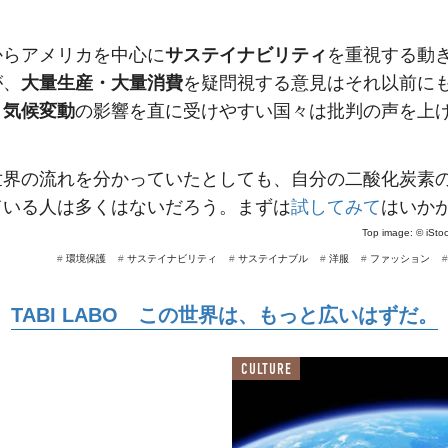
からアメリカを中心に
サステイナビリティ
を重視する動
が、
大量生産・大量消費
を疑問視する意見はそれ以前に
、
気候変動
の影響を直に受けやすい国々は批判の声を上
世界の流れを分かっていたとしても、自分の二酸化炭素
ている人は多くはないだろう。まずは
試してみて
はいか
Top image: ©
iSto
#
環境保護
#
サステイナビリティ
#
サステイナブル
#
洋服
#
ファッション
TABI LABO この世界は、もっと広いはずだ。
CULTURE