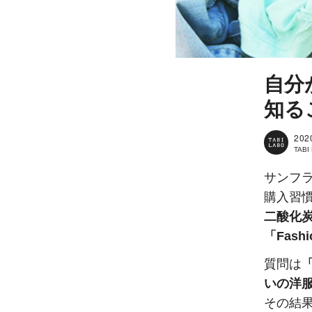
自分
知る
202
TAB
サンフ
購入習
二酸化
「Fashio
質問は
いの洋
その結