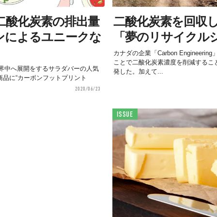
二酸化炭素の排出量
二酸化炭素を回収
ンによるユニークな
「夢のリサイクル
カナダの企業「Carbon Enginee
ことで二酸化炭素濃度を削減するこ
界中へ展開をするサラダバーの人気
発した。加えて...
ての商品に“カーボンフットプリント
2020/06/23
ISSUE