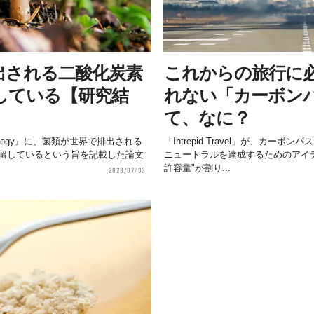
出される二酸化炭素
これからの旅行に
している【研究結
れない「カーボン
て、なに？
Biology』に、菌類が世界で排出される
「Intrepid Travel」が、カー
貯留しているという旨を記載した論文
ニュートラルを達成するためのアイ
許容量"が割り...
2023/07/03