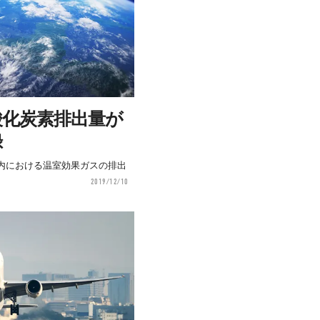
酸化炭素排出量が
録
国内における温室効果ガスの排出
。
2019/12/10