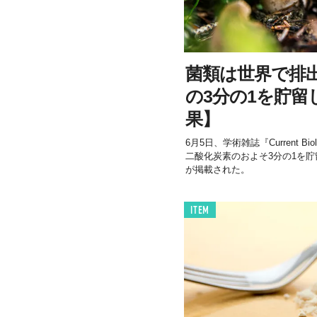
菌類は世界で排
の3分の1を貯留
果】
6月5日、学術雑誌『Current 
二酸化炭素のおよそ3分の1を
が掲載された。
ITEM