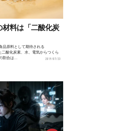
の材料は「二酸化炭
食品原料として期待される
出した二酸化炭素、水、電気からつくら
割合は...
2019/07/23