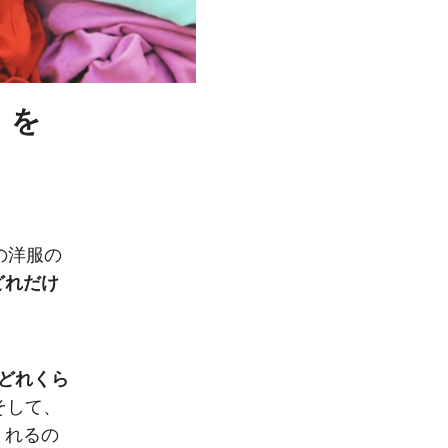
」を
の洋服の
どれだけ
にどれくら
そして、
くれるの