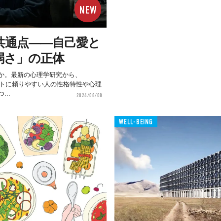
共通点——自己愛と
弱さ」の正体
うか。最新の心理学研究から、
ボットに頼りやすい人の性格特性や心理
..
2026/08/08
WELL-BEING