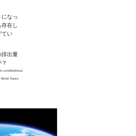
きになっ
も存在し
げてい
の排出量
が？
ck.com/Mukhina1
#
World Topics