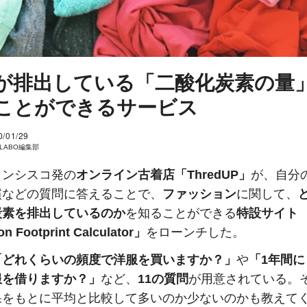
が排出している「二酸化炭素の量
ことができるサービス
0/01/29
I LABO編集部
ランシスコ発の
オンライン古着店「ThredUP」
が、自分
慣などの質問に答えることで、
ファッション
に関して、
炭素を排出しているのか
を知ることができる
特設サイト
n Footprint Calculator」
をローンチした。
「どれくらいの頻度で洋服を買いますか？」
や
「1年間
服を借りますか？」
など、
11の質問
が用意されている。
果をもとに平均と比較して多いのか少ないのかも教えて