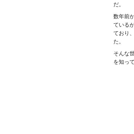
だ。
数年前
ている
ており
た。
そんな
を知っ