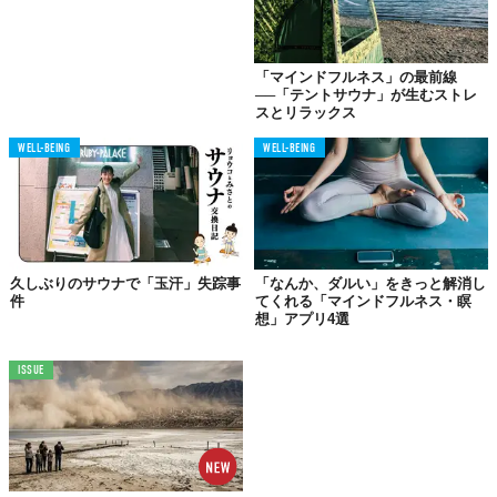
「マインドフルネス」の最前線
──「テントサウナ」が生むストレ
スとリラックス
WELL-BEING
WELL-BEING
久しぶりのサウナで「玉汗」失踪事
「なんか、ダルい」をきっと解消し
件
てくれる「マインドフルネス・瞑
想」アプリ4選
ISSUE