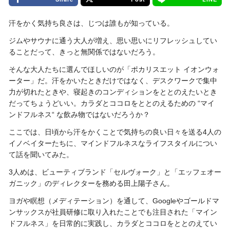
汗をかく気持ち良さは、じつは誰もが知っている。
ジムやサウナに通う大人が増え、思い思いにリフレッシュしてい
ることだって、きっと無関係ではないだろう。
そんな大人たちに選んでほしいのが「ポカリスエット イオンウォ
ーター」だ。汗をかいたときだけではなく、デスクワークで集中
力が切れたときや、寝起きのコンディションをととのえたいとき
だってちょうどいい。カラダとココロをととのえるための “マイ
ンドフルネス“ な飲み物ではないだろうか？
ここでは、日頃から汗をかくことで気持ちの良い日々を送る4人の
イノベイターたちに、マインドフルネスなライフスタイルについ
て話を聞いてみた。
3人めは、ビューティブランド「セルヴォーク」と「エッフェオー
ガニック」のディレクターを務める田上陽子さん。
ヨガや瞑想（メディテーション）を通して、Googleやゴールドマ
ンサックスが社員研修に取り入れたことでも注目された「マイン
ドフルネス」を日常的に実践し、カラダとココロをととのえてい