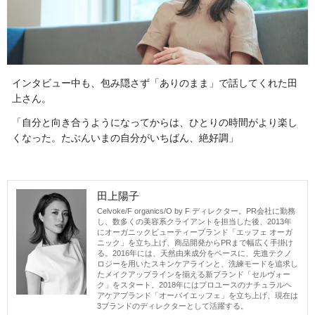
インタビュー中も、包み隠さず「ありのまま」で話してくれた田
上さん。
「自分と向き合うようになってからは、ひとりの時間がより楽し
くなった。たぶんいまの自分がいちばん、絶好調」
田上陽子
Celvoke/F organics/O by F ディレクター。PR会社に勤務
し、数多くの美容系クライアントを担当した後、2013年
にオーガニックビューティーブランド「エッフェ オーガ
ニック」を立ち上げ、商品開発からPRまで幅広く手掛け
る。2016年には、天然由来成分をベースに、先進テクノ
ロジーを用いたスキンケアラインと、洗練モードを追求し
たメイクアップラインを揃える新ブランド「セルヴォー
ク」をスタート。2018年にはプロユースのナチュラルヘ
アケアブランド「オーバイエッフェ」を立ち上げ、現在は
3ブランドのディレクターとして活躍する。