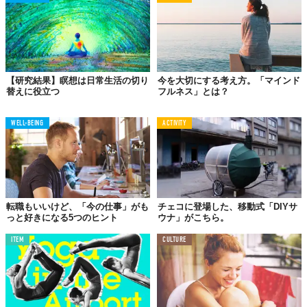
【研究結果】瞑想は日常生活の切り
今を大切にする考え方。「マインド
替えに役立つ
フルネス」とは？
WELL-BEING
ACTIVITY
転職もいいけど、「今の仕事」がも
チェコに登場した、移動式「DIYサ
っと好きになる5つのヒント
ウナ」がこちら。
ITEM
CULTURE