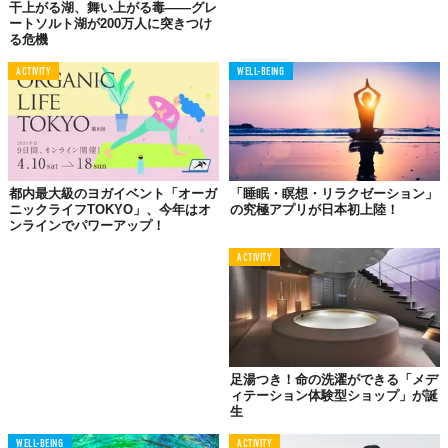
干上がる湖、舞い上がる毒——グレ
ートソルト湖が200万人に突きつけ
る危機
ACTIVITY
WELL-BEING
都内最大級のヨガイベント「オーガ
「睡眠・瞑想・リラクゼーション」
ニックライフTOKYO」、今年はオ
の究極アプリが日本初上陸！
ンラインでパワーアップ！
ACTIVITY
足湯つき！命の洗濯ができる「メデ
ィテーション体験型ショップ」が誕
生
WELL-BEING
ACTIVITY