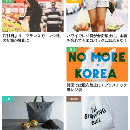
ISSUE
ACTIVITY
2015年10月
イギリスでレジ袋が「有料化」
7月1日より、フランスで「レジ袋」
ハワイでレジ袋が全面禁止に。水着
の配布が禁止に
を忘れてもエコバッグは忘れるな！
ISSUE
韓国では配布禁止に！プラスチック
製レジ袋
イギリスは
2015年10月
にレジ袋の
有料化
へ踏み切りました。それ
ITEM
CULTURE
まで年間
約76億枚
もタダで配布してきたレジ袋を有料にする動き
は、ハワイの罰金付き全面禁止令と比べると効果が気になります
が、1年後の調査によると
90%
が
マイバッグ持
参するようになった
との調査結果が出ています。また、レジ袋の有料化に対する支持
率が51%から実施後は
62%
にまで上昇したことから、この施策に