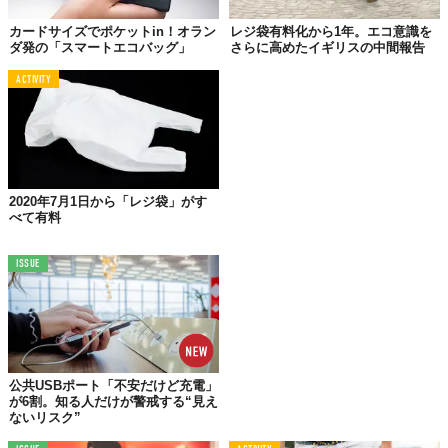
カードサイズでポケットin！オラン
レジ袋有料化から1年。エコ意識を
ダ発の「スマートエコバッグ」
さらに高めたイギリスの中間報告
ACTIVITY
2020年7月1日から「レジ袋」がす
べて有料
ハワイ・オアフ島
では
2015年7月1日
よりレジ袋の配布が「
全面禁
止
」になりました。さらに違反した小売店は
一日$100
の制裁金を
ISSUE
支払う義務が課せられます。すでにマウイ島は2008年に、翌年は
カウアイ島で、さらに2013年にはハワイ島でも禁じられているた
め、オアフ島で法令が施行されたことによりハワイは
アメリカ初
のレジ袋を全面禁止した州となりました。100%リサイクルできる
紙袋や、生分解性品として認定された堆肥ビニールバッグなどは
使用可能ですが、お土産としても人気の
エコバッグ
を現地調達す
公共USBポート「不安だけど充電」
が6割。知る人だけが警戒する“見え
るなどハワイに行く際は注意が必要です。
続きを読む＞＞＞
ないリスク”