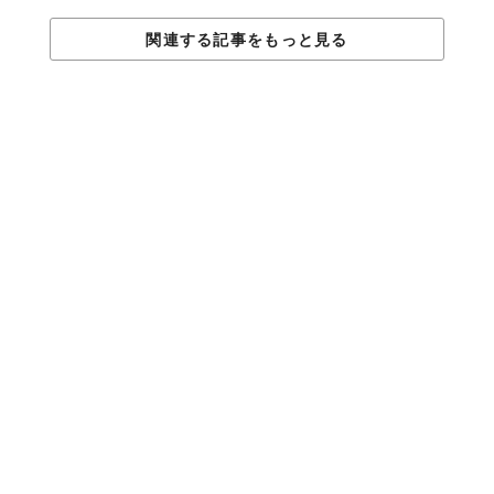
関連する記事をもっと見る
©iStock.com/Spiderstock
韓国では
2019年1月1日
から、大型のスーパーマーケットでの
「使
い捨て」レジ袋
の配布を
禁止
すると政府が発表しました。小さな
市場や個人商店はこの対象にはなりませんが、韓国全土で
約2000
店舗
で実施されるとのことです。実はこの条例が発表される直前
に、韓国がフィリピンにプラスチックゴミを不法に輸出したとし
て大きなニュースとなりました。フィリピンの環境団体も立ち上
がったこの問題が、韓国のレジ袋廃止の決定を後押ししたのかも
しれません。
続きを読む＞＞＞
まとめ
日本でのレジ袋有料化に向けて小売店やブランドなどは紙製にす
るなどの代替案や、有料化の前に試験的に取り組むなど対策をし