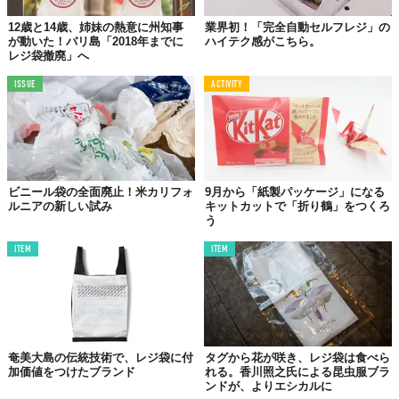
12歳と14歳、姉妹の熱意に州知事
業界初！「完全自動セルフレジ」の
が動いた！バリ島「2018年までに
ハイテク感がこちら。
©iStock.com/phanasitti
レジ袋撤廃」へ
2018年8月10日
、ニュージーランド政府は
「使い捨て」のプラス
チック製レジ袋
を使うことを2019年7月までに
禁止
することを発
ISSUE
ACTIVITY
表しました。1年間をかけて段階的に取り組み、ニュージーランド
の大事な観光資源である海を守っていくとのこと。同じ頃にドミ
ニカ共和国もプラスチック製品や発泡スチロールが使われている
食品容器も禁止する方針を発表しており、世界各国でのレジ袋削
減の動きは活発になって来ました。
続きを読む＞＞＞
ビニール袋の全面廃止！米カリフォ
9月から「紙製パッケージ」になる
ルニアの新しい試み
キットカットで「折り鶴」をつくろ
う
2019年1月
ITEM
ITEM
韓国でレジ袋配布が「禁止」
奄美大島の伝統技術で、レジ袋に付
タグから花が咲き、レジ袋は食べら
加価値をつけたブランド
れる。香川照之氏による昆虫服ブラ
ンドが、よりエシカルに