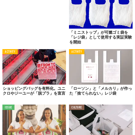
れた規制により、EU加盟国は
2025年
までに1人あたりの使い捨て
レジ袋の使用を
40枚
までに減らす義務があります。先程紹介した
イギリスに続きアイルランドなども有料制にしており、フランス
はさらに世界初となる「使い捨てプラスチック製品」の一部の販
売禁止を2020年1月から導入し、プラスチック製のストロー、コ
「ミニストップ」が可燃ゴミ袋を
「レジ袋」として使用する実証実験
ップ、綿棒などが購入できなくなりました。
続きを読む＞＞＞
を開始
ACTIVITY
ACTIVITY
2018年8月
ニュージーランドでレジ袋「禁止」発表
ショッピングバッグを有料化。ユニ
「ローソン」と「メルカリ」が作っ
クロやジーユーが「脱プラ」を宣言
た「捨てられない」レジ袋
ISSUE
CULTURE