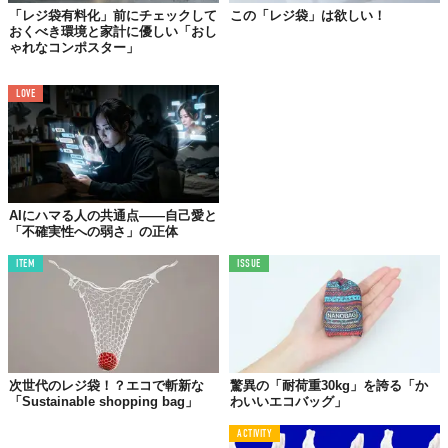
「レジ袋有料化」前にチェックして
この「レジ袋」は欲しい！
よりイギリスの人々の意識向上に大きくつながった事例と考えら
おくべき環境と家計に優しい「おし
れています。
続きを読む＞＞＞
ゃれなコンポスター」
LOVE
2016年7月
フランスでレジ袋の配布が禁止
AIにハマる人の共通点——自己愛と
「不確実性への弱さ」の正体
ITEM
ISSUE
次世代のレジ袋！？エコで斬新な
驚異の「耐荷重30kg」を誇る「か
「Sustainable shopping bag」
わいいエコバッグ」
2016年7月1日
よりフランスでは「使い捨て」のプラスチック製レ
ACTIVITY
ジ袋の無料配布が
禁止
になりました。2015年にEU全体で決めら