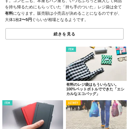
す。コンビニも、本屋もパン屋も、いつもふらっと購入して商品
を持ち帰るためにもらっていた「持ち手のついた」レジ袋は全て
有料
になります。販売額は小売店が決めることになるのですが、
大体1枚
2〜5円
ぐらいが相場となるようです。
国連の報告によると「一人当たりの使い捨てプラスチックごみ発
続きを見る
生量」で日本はアメリカに次いで
世界2位
。さらに環境省の調査で
は、日本人は1人あたり
1日約1枚のレジ袋
をゴミにしているとい
う驚きの結果が出ています。日本はプラごみ発生量を減らすため
ITEM
の取り組みとして新素材の開発、廃棄量の抑制、リサイクルの促
進などを進めており、「
レジ袋の有料化
」は廃棄量の抑制策とし
て最も消費者に近い施策と言えるでしょう。この取り組みは世界
の多くの国ですでに始まっており、日本はあまり早い動き出しと
は言えません。旅行に行く際にも気をつけなければいけない国な
有料のレジ袋はもういらない。
どが増えてきた今、世界の流れを把握しておきましょう。
100%ペットボトルでできた「エシ
カルなエコバッグ」
ITEM
ACTIVITY
2015年7月
ハワイでレジ袋配布が「全面禁止」