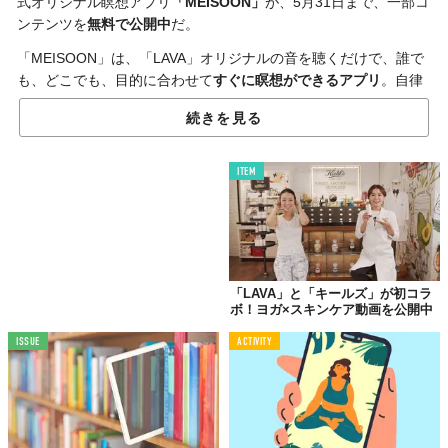
式オリジナル瞑想アプリ
「MEISOON」
が、5月31日まで、一部コ
ンテンツを
無料で
公開中
だ。
「MEISOON」は、「LAVA」オリジナルの音を聴くだけで、誰で
も、どこでも、目的に合わせて
すぐに瞑想ができるアプリ
。自律
神経が整い、ストレスの軽減や不安解消、不眠症の改善などが期
続きを見る
待できる瞑想の世界へ誘導してくれるという。
今回の無料版では、朝から夜まで、
どのタイミングでも楽しめる
ITEM
オススメのコンテンツ
を配信。簡単に始められるベーシックな瞑
想、10分以内で体験できるヨガのショートプログラムなどが用意
されている。
外出自粛でおうち時間が増える今、日々の疲れから解放されるの
も大事な過ごし方。この機会にカラダとココロの健康維持のため
「LAVA」と「キールズ」が初コラ
試してみてはいかがだろう。
ボ！ヨガ×スキンケア動画を公開中
ISSUE
ACTIVITY