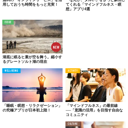
エビバリヨガ／ハトのポーズ3種
用しておうち時間をもっと充実！
てくれる「マインドフルネス・瞑
【常時無料の楽曲】
想」アプリ4選
はじめての瞑想／愛と感謝の瞑想／太陽礼拝 3回／BGM全
曲
ISSUE
Top image: ©
iStock.com/Aleksandra Alekseeva
,
iStock.com/rambo182
TABI LABO
この世界は、もっと広いはずだ。
湖底に眠るヒ素が空を舞う。縮小す
るグレートソルト湖の現在
WELL-BEING
ACTIVITY
「睡眠・瞑想・リラクゼーション」
「マインドフルネス」の最前線
の究極アプリが日本初上陸！
──「意識の活用」を目指す自由な
コミュニティ
CULTURE