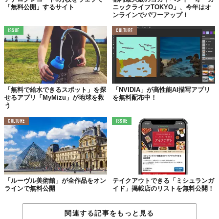
「無料公開」するサイト
ニックライフTOKYO」、今年はオ
ンラインでパワーアップ！
ISSUE
CULTURE
「無料で給水できるスポット」を探
「NVIDIA」が高性能AI描写アプリ
せるアプリ「MyMizu」が地球を救
を無料配布中！
う
CULTURE
ISSUE
「ルーヴル美術館」が全作品をオン
テイクアウトできる「ミシュランガ
ラインで無料公開
イド」掲載店のリストを無料公開！
関連する記事をもっと見る