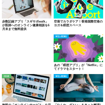
歩数記録アプリ「スギサポwalk」
空港でカラダケア！香港国際空港の
が医師へのオンライン健康相談を6
ヨガ＆瞑想スペース
月末まで無料提供
©LAVA International
WELL-BEING
『瞑想アプリ「MEISOON」の無料公開』
【アプリ名】
誰でも、どこでも、今すぐ瞑想!
「MEISOON」
【対応端末】iOS10.0以上のiPhoneおよびAndroid4.4以上
のAndroid端末
あの「瞑想アプリ」が「Netflix」に
てドラマをスタート！
※iPad、iPod touchは動作保証外
【無料期間】～5月31日（日）
ISSUE
WELL-BEING
【期間限定の無料配信例】
「瞑想（瞑想する）4曲」
はじまりの瞑想／寝っころがり瞑想／ストレスを解放する
瞑想／#OneSilent
「Voice yoga（ヨガをする）4曲」
無料の「オンラインサービス」を活
「なんか、ダルい」をきっと解消し