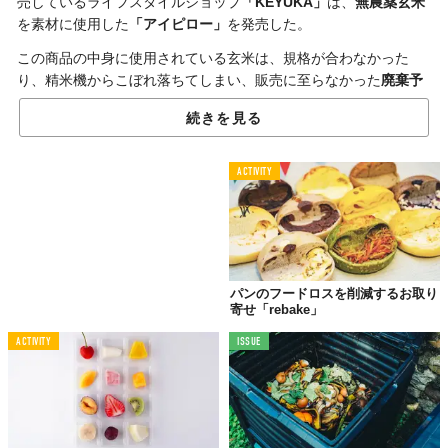
売しているライフスタイルショップ
「KEYUKA」
は、
無農薬玄米
を素材に使用した
「アイピロー」
を発売した。
この商品の中身に使用されている玄米は、規格が合わなかった
り、精米機からこぼれ落ちてしまい、販売に至らなかった
廃棄予
定
のもの。
続きを見る
行き場を失っていたこれらの玄米に、リラックスアイテムとして
の
新たな役割
を与えることで、生産者をはじめとする食品関連事
ACTIVITY
業に携わる人たちを悩ませるフードロスの削減にも役立つプロダ
クトなのだ。
温めても冷やしても使えるため、スマートフォンやパソコンの操
作で目が疲れたときには
ホット
で、朝の腫れぼったい目元をスッ
キリさせたいときや急な眠気に襲われたときには
クール
でという
パンのフードロスを削減するお取り
ように、シチュエーションごとに使い分けられるのもポイント。
寄せ「rebake」
天然素材
が使用されているため
肌触り
がよく、
防腐剤
や
防虫剤
、
ACTIVITY
ISSUE
化学的成分
なども不使用なので安心して使えるのも嬉しい。
日々の暮らしの気分転換にピッタリなだけでなく、生産者や食品
関連事業に携わる人たちもサポートするこの商品の詳細は
コチラ
でチェック。