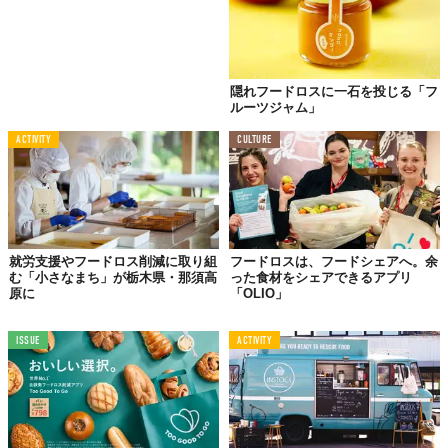
隠れフードロスに一石を投じる「フ
ルーツジャム」
ACTIVITY
CULTURE
就労支援やフードロス削減に取り組
フードロスは、フードシェアへ。余
む「小さなまち」が栃木県・那須高
った食材をシェアできるアプリ
原に
「OLIO」
ISSUE
ACTIVITY