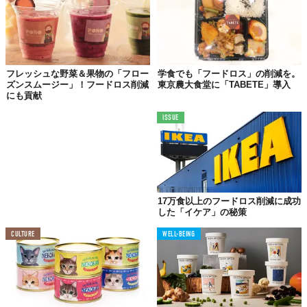
フレッシュな野菜＆果物の「フロー
学食でも「フードロス」の削減を。
ズンスムージー」！フードロス削減
東京農大食堂に「TABETE」導入
にも貢献
ISSUE
©河淳株式会社
17万食以上のフードロス削減に成功
した「イケア」の秘策
CULTURE
WELL-BEING