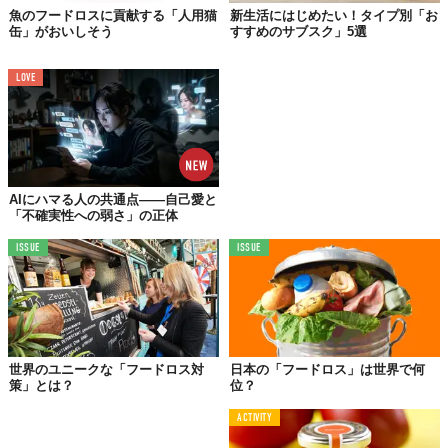
魚のフードロスに貢献する「人用猫
新生活にはじめたい！タイプ別「お
缶」がおいしそう
すすめのサブスク」5選
©河淳株式会社
Top image: ©
河淳株式会社
LOVE
TABI LABO
この世界は、もっと広いはずだ。
AIにハマる人の共通点——自己愛と
「不確実性への弱さ」の正体
ISSUE
ISSUE
世界のユニークな「フードロス対
日本の「フードロス」は世界で何
策」とは？
位？
ACTIVITY