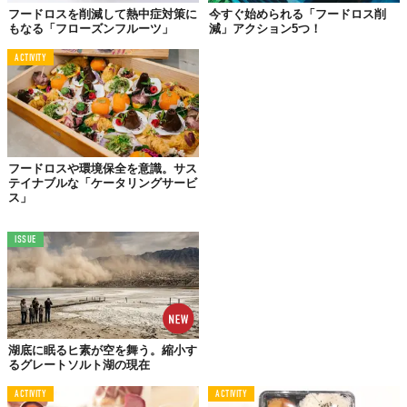
フードロスを削減して熱中症対策に
今すぐ始められる「フードロス削
もなる「フローズンフルーツ」
減」アクション5つ！
ACTIVITY
フードロスや環境保全を意識。サス
テイナブルな「ケータリングサービ
ス」
ISSUE
©河淳株式会社
湖底に眠るヒ素が空を舞う。縮小す
るグレートソルト湖の現在
ACTIVITY
ACTIVITY