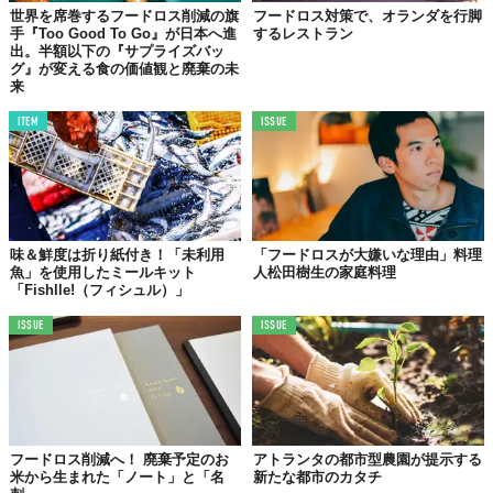
世界を席巻するフードロス削減の旗
フードロス対策で、オランダを行脚
手『Too Good To Go』が日本へ進
するレストラン
出。半額以下の『サプライズバッ
グ』が変える食の価値観と廃棄の未
来
ITEM
ISSUE
味＆鮮度は折り紙付き！「未利用
「フードロスが大嫌いな理由」料理
魚」を使用したミールキット
人松田樹生の家庭料理
「Fishlle!（フィシュル）」
ISSUE
ISSUE
フードロス削減へ！ 廃棄予定のお
アトランタの都市型農園が提示する
米から生まれた「ノート」と「名
新たな都市のカタチ