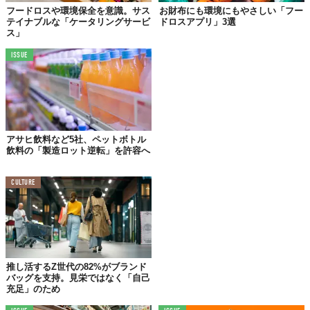
フードロスや環境保全を意識。サス
お財布にも環境にもやさしい「フー
フードロスを
近所の人の幸せ
へと変えられる素晴らしいアプリ
テイナブルな「ケータリングサービ
ドロスアプリ」3選
ス」
で、最大の強みは
“完全に無料”
であるということ。受け取り料金
もなければ手数料もかからないため、誰でも気軽に利用できる。
ISSUE
世界ではすでに
300万人以上が利用
しており、フードシェア数は
約1800万件
にのぼる。さらには
20億リットルもの排水量削減
を実
現。
フードロス問題は日本ではかなり深刻
で、その廃棄量は
世界ワー
アサヒ飲料など5社、ペットボトル
スト6位
、
アジアでは1位
となってしまっている。
飲料の「製造ロット逆転」を許容へ
一人ひとりの
“もったいない”
という気持ちだけで、簡単にフード
ロスをフードシェアに変えられる「OLIO」。
CULTURE
無料だし、便利だし、とりあえず入れておいて損はないかも？
日本でも普及し、フードロスを少しでも減らしてくれることを願
いたい。
推し活するZ世代の82%がブランド
ダウンロードは
こちら
から。
バッグを支持。見栄ではなく「自己
充足」のため