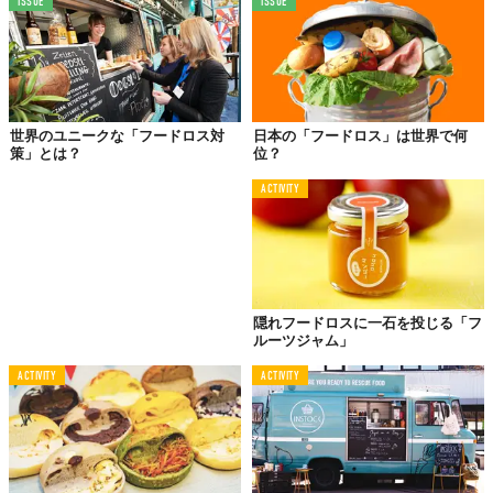
ISSUE
ISSUE
世界のユニークな「フードロス対
日本の「フードロス」は世界で何
策」とは？
位？
ACTIVITY
隠れフードロスに一石を投じる「フ
ルーツジャム」
ACTIVITY
ACTIVITY
© 2020 OLIO. All rights reserved
Top image: ©
2020 OLIO. All rights reserved