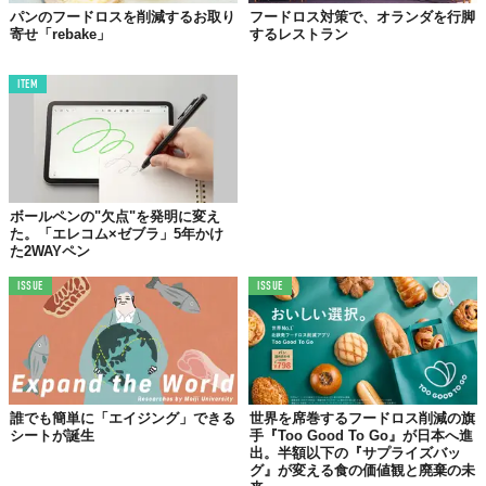
パンのフードロスを削減するお取り
フードロス対策で、オランダを行脚
TABI LABO
寄せ「rebake」
するレストラン
この世界は、もっと広いはずだ。
ITEM
ボールペンの"欠点"を発明に変え
た。「エレコム×ゼブラ」5年かけ
た2WAYペン
ISSUE
ISSUE
誰でも簡単に「エイジング」できる
世界を席巻するフードロス削減の旗
シートが誕生
手『Too Good To Go』が日本へ進
出。半額以下の『サプライズバッ
グ』が変える食の価値観と廃棄の未