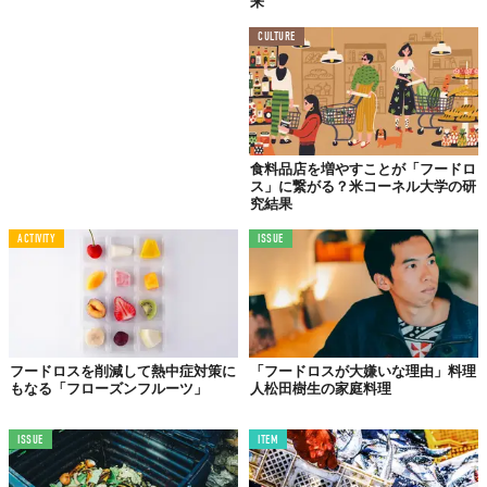
来
CULTURE
食料品店を増やすことが「フードロ
ス」に繋がる？米コーネル大学の研
究結果
ACTIVITY
ISSUE
フードロスを削減して熱中症対策に
「フードロスが大嫌いな理由」料理
もなる「フローズンフルーツ」
人松田樹生の家庭料理
ISSUE
ITEM