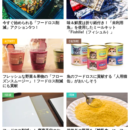
今すぐ始められる「フードロス削
味＆鮮度は折り紙付き！「未利用
減」アクション5つ！
魚」を使用したミールキット
「Fishlle!（フィシュル）」
ACTIVITY
CULTURE
フレッシュな野菜＆果物の「フロー
魚のフードロスに貢献する「人用猫
ズンスムージー」！フードロス削減
缶」がおいしそう
にも貢献
ISSUE
ITEM