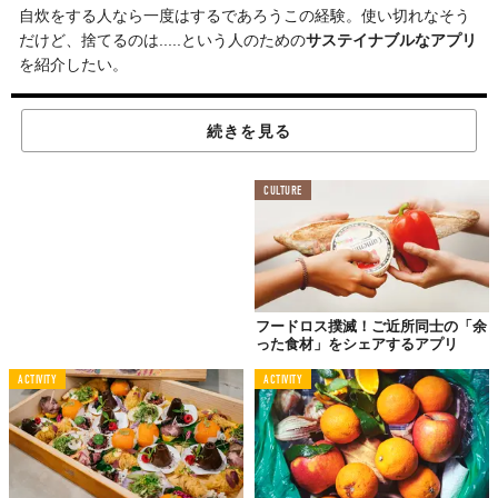
自炊をする人なら一度はするであろうこの経験。使い切れなそう
だけど、捨てるのは.....という人のための
サステイナブルなアプリ
を紹介したい。
続きを見る
CULTURE
フードロス撲滅！ご近所同士の「余
った食材」をシェアするアプリ
Licensed material used with permission by
OLIO Share More. Waste Less/YouTube
ACTIVITY
ACTIVITY
英国発の
「OLIO」
は、
無料
で利用できる
フードシェアアプリ
。
使い方は非常にシンプルで、買いすぎや作りすぎで
余った食料の
写真をアップロード
し、それを見つけた人が受け取りに来るとい
うもの。