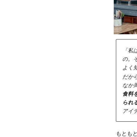
「私
の。
よく
だか
なか
食料
られ
アイ
もとも