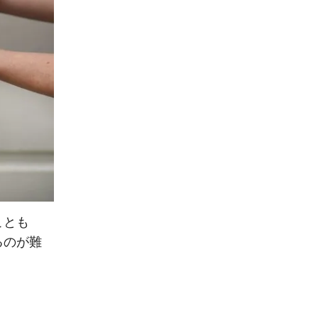
ことも
るのが難