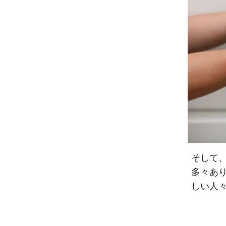
そして
多々あ
しい人