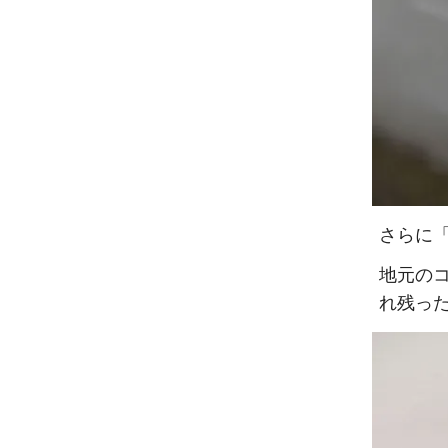
さらに「
地元の
れ残っ