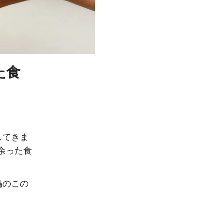
た食
してきま
余った食
鳥
のこの