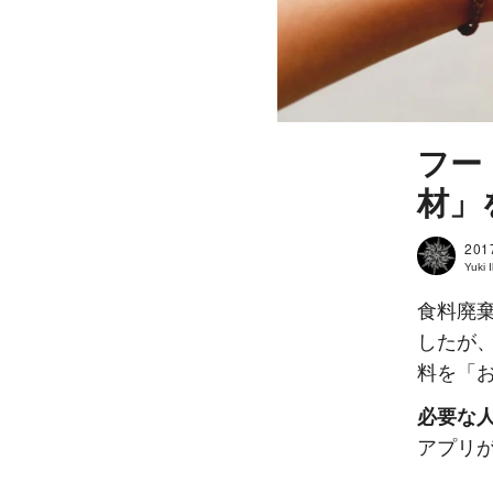
フー
材」
201
Yuki
食料廃
したが
料を「
必要な
アプリ