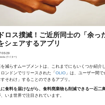
ドロス撲滅！ご近所同士の「余っ
をシェアするアプリ
7/05/29
 Ikeda (ライター)
棄を減らすムーブメントは、これまでにもいくつか紹介
、ロンドンでリリースされた「
OLIO
」は、ユーザー間で
おすそわけ」することのできるアプリ。
人に食料を届けながら、食料廃棄物も削減できる一石二
が、いま世界で注目されています。