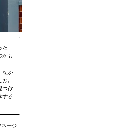
った
のかも
、なか
たわ。
見つけ
作する
マネージ