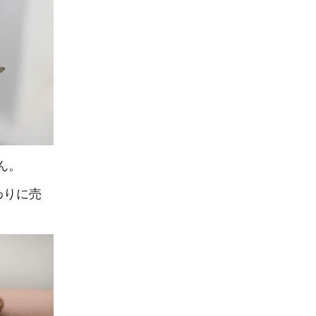
ん。
わりに売