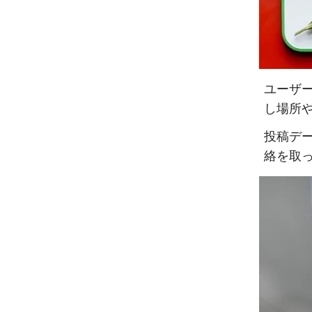
ユーザー
し場所
投稿デ
絡を取