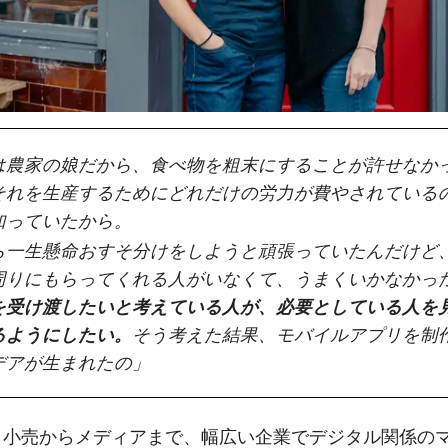
は農家の娘だから、食べ物を粗末にすることが許せなか
それを生産するためにどれだけの労力が費やされている
知っていたから。
ら一生懸命おすそ分けをしようと頑張っていたんだけど
周りにもらってくれる人がいなくて、うまくいかなかっ
を受け渡したいと考えている人が、必要としている人を
るようにしたい。
そう考えた結果
、モバイルアプリを制
デアが生まれたの」
と小売からメディアまで、幅広い企業でデジタル関係の