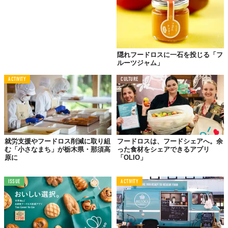
隠れフードロスに一石を投じる「フ
ルーツジャム」
ACTIVITY
CULTURE
就労支援やフードロス削減に取り組
フードロスは、フードシェアへ。余
む「小さなまち」が栃木県・那須高
った食材をシェアできるアプリ
原に
「OLIO」
ISSUE
ACTIVITY