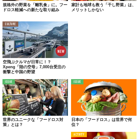
規格外の野菜を「離乳食」に。フー
家計も地球も救う「干し野菜」は、
ドロス軽減への新たな取り組み
メリットしかない
CULTURE
空飛ぶクルマが日常に！？
Xpeng「陸の空母」7,000台受注の
衝撃と中国の野望
ISSUE
ISSUE
世界のユニークな「フードロス対
日本の「フードロス」は世界で何
策」とは？
位？
ACTIVITY