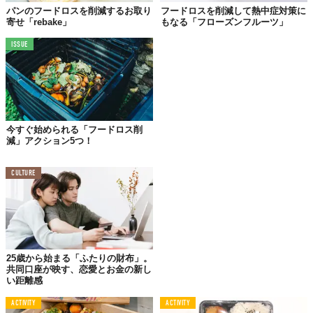
パンのフードロスを削減するお取り
フードロスを削減して熱中症対策に
寄せ「rebake」
もなる「フローズンフルーツ」
ISSUE
今すぐ始められる「フードロス削
©デイブレイク
減」アクション5つ！
『PONO』
CULTURE
【商品展開】
・green（原材料：ケール／小松菜など、バナナ、レモ
ン）
・blood（原材料：ビーツ、ピオーネ、りんご）
・purple（原材料：紫人参、デコポン、プルーン）
25歳から始まる「ふたりの財布」。
【価格】
共同口座が映す、恋愛とお金の新し
3000円（全種類2パックセット計6パック／税抜き 送料込
い距離感
み）
ACTIVITY
ACTIVITY
【販売先】