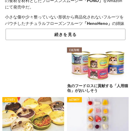
の食材を材料としたフローズンスムージー
「PONO」
をAmazon
にて発売中だ。
小さな傷や少々整っていない形状から商品化されないフルーツを
パウチしたナチュラルフローズンフルーツ
「HenoHeno」
の姉妹
商品である「PONO」は、全国から取り寄せた余剰野菜や果物を
続きを見る
急速冷凍して、パウチで真空化。
採れたてのフレッシュな状態がキープされているので、牛乳や豆
CULTURE
乳、ヨーグルトなどを加えてミキサーで混ぜることで栄養満点の
スムージーがあっという間に完成する。
外出を自粛するムードが広がるなか、自宅で簡単に栄養を摂取で
き、フードロスの削減もバックアップできる「PONO」で、おい
しくやさしい
社会貢献
を。
魚のフードロスに貢献する「人用猫
缶」がおいしそう
ACTIVITY
ACTIVITY