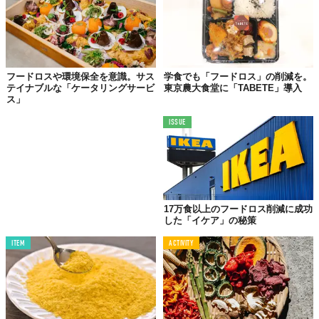
Amazon 
https://www.amazon.co.jp/dp/B085NVMTB3?
ref=myi_title_dp
Top image: ©
デイブレイク
フードロスや環境保全を意識。サス
学食でも「フードロス」の削減を。
テイナブルな「ケータリングサービ
東京農大食堂に「TABETE」導入
TABI LABO
ス」
この世界は、もっと広いはずだ。
ISSUE
17万食以上のフードロス削減に成功
した「イケア」の秘策
ITEM
ACTIVITY