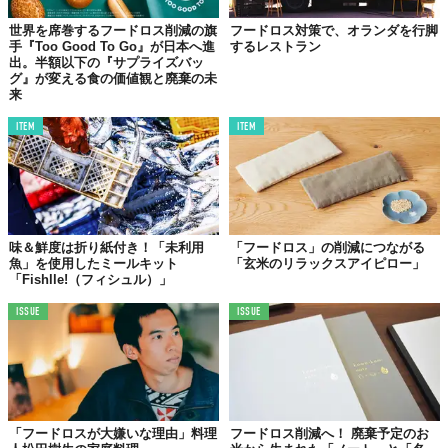
世界を席巻するフードロス削減の旗
フードロス対策で、オランダを行脚
手『Too Good To Go』が日本へ進
するレストラン
出。半額以下の『サプライズバッ
グ』が変える食の価値観と廃棄の未
来
ITEM
ITEM
味＆鮮度は折り紙付き！「未利用
「フードロス」の削減につながる
魚」を使用したミールキット
「玄米のリラックスアイピロー」
「Fishlle!（フィシュル）」
ISSUE
ISSUE
「フードロスが大嫌いな理由」料理
フードロス削減へ！ 廃棄予定のお