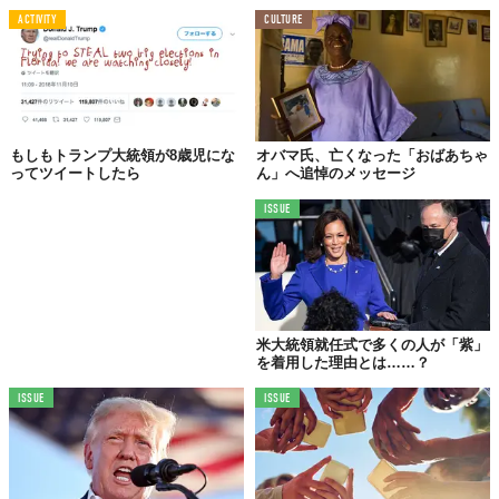
ACTIVITY
CULTURE
もしもトランプ大統領が8歳児にな
オバマ氏、亡くなった「おばあちゃ
ってツイートしたら
ん」へ追悼のメッセージ
ISSUE
米大統領就任式で多くの人が「紫」
を着用した理由とは……？
ISSUE
ISSUE