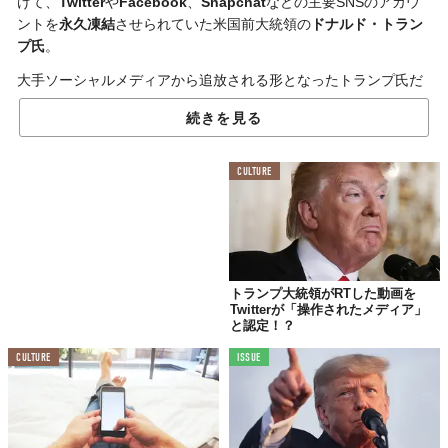
けて、
Twitter
や
Facebook
、
Snapchat
などの主要SNSのアカウ
ントを
永久凍結
させられていた米国前大統領の
ドナルド・トラン
プ氏
。
大手ソーシャルメディアから追放される形となったトランプ氏だ
が、先日、トランプ氏の側近として知られる
ジェイソン・ミラー
続きを見る
氏
が、米国のニュース番組を通して
ある計画
を語った。
その内容は、トランプ氏が
新規にプラットフォームを創設
して、
CULTURE
SNSに復帰
する計画があるというもの。
新たなプラットフォームは
2〜3ヵ月以内にローンチ予定
であり、
数千万人を導入
する大規模なものになる計画があるらしい。
同氏はさらに、このSNSがソーシャルメディアでもっとも人気の
場所になると思うと語り、トランプ氏の発言を誰もが見守れる場
トランプ大統領がRTした動画を
Twitterが「操作されたメディア」
所であると強調している。
と認定！？
また、この独自プラットフォームは
多数の企業から引き合い
があ
CULTURE
ISSUE
り、
交渉段階
にあるとの噂もある。
米国政治に少なからず影響を与えると思われるこの計画。実現し
たあかつきに、はたして、氏は何を語るのか......。