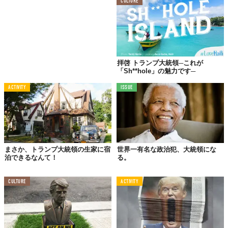
CULTURE
拝啓 トランプ大統領─これが
「Sh**hole」の魅力です─
ACTIVITY
ISSUE
まさか、トランプ大統領の生家に宿
世界一有名な政治犯、大統領にな
泊できるなんて！
る。
CULTURE
ACTIVITY