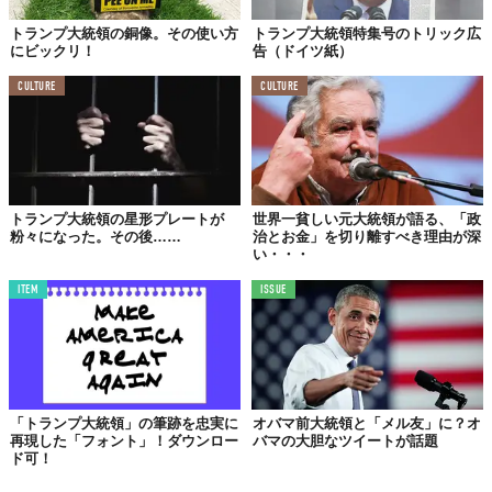
トランプ大統領の銅像。その使い方
トランプ大統領特集号のトリック広
にビックリ！
告（ドイツ紙）
CULTURE
CULTURE
トランプ大統領の星形プレートが
世界一貧しい元大統領が語る、「政
粉々になった。その後……
治とお金」を切り離すべき理由が深
い・・・
ITEM
ISSUE
「トランプ大統領」の筆跡を忠実に
オバマ前大統領と「メル友」に？オ
再現した「フォント」！ダウンロー
バマの大胆なツイートが話題
ド可！