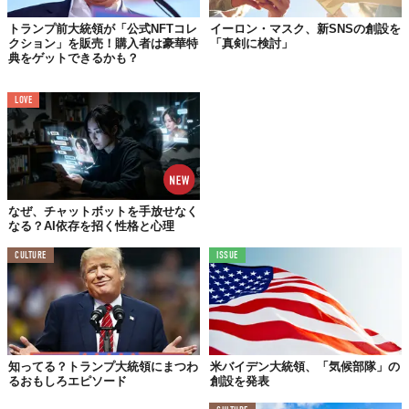
トランプ前大統領が「公式NFTコレ
イーロン・マスク、新SNSの創設を
クション」を販売！購入者は豪華特
「真剣に検討」
典をゲットできるかも？
LOVE
なぜ、チャットボットを手放せなく
なる？AI依存を招く性格と心理
CULTURE
ISSUE
知ってる？トランプ大統領にまつわ
米バイデン大統領、「気候部隊」の
るおもしろエピソード
創設を発表