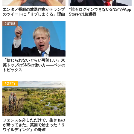
Top image: ©
Chip Somodevilla/Getty Images
エンタメ番組の放送作家がトランプ
“誰もログインできないSNS”がApp
のツイートに「リプしまくる」理由
Storeで1位獲得
TABI LABO
この世界は、もっと広いはずだ。
CULTURE
「信じられないぐらい可笑しい」米
英トップのSNSの使い方――ベンの
トピックス
ACTIVITY
フェンスを外しただけで、生きもの
が帰ってきた。英国で始まった「リ
ワイルディング」の奇跡