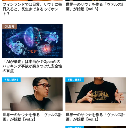
ウナ」の匂いがぷんぷん漂う。
フィンランドでは日常。サウナに毎
世界一のサウナを作る「ヴァルス計
日入ると、長生きできるってホン
画」が始動【vol.3】
はやる気持ちを抑えて、じっくりと解説していこう。
ト？
CULTURE
「AIが暴走」は本当か？OpenAIの
ハッキング事故が突きつけた安全性
の盲点
WELL-BEING
WELL-BEING
世界一のサウナを作る「ヴァルス計
世界一のサウナを作る「ヴァルス計
画」が始動【vol.2】
画」が始動【vol.1】