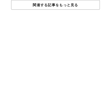
関連する記事をもっと見る
©コアミガメ
じつはこのおふたり、空き家を活用して宿泊施設へと変えるた
め、地域おこし協力隊として高萩市に移住してきた経緯がある。
「宿泊者専用貸切エリアのほか、一般向け貸切エリア、気軽に使
用できるまぜこぜエリアの3つのエリアを計画しています。いつで
もだれでも高萩市の山間部に訪れる機会を増やしていきたい」
使われなくなった資源を有効活用し、魅力のある施設に再生する