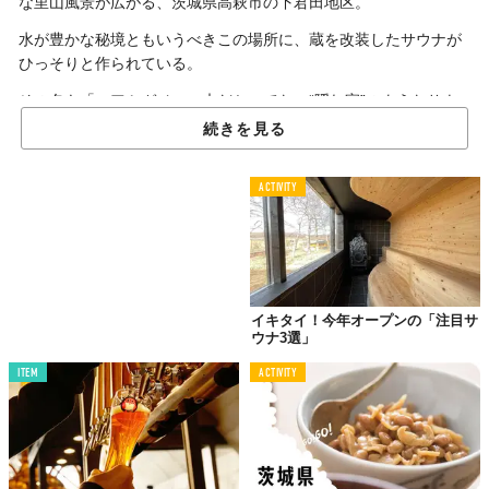
な里山風景が広がる、茨城県高萩市の下君田地区。
水が豊かな秘境ともいうべきこの場所に、蔵を改装したサウナが
ひっそりと作られている。
その名も「コアミガメ」。未だかつてない“隠れ家”のようなサウ
ナを目撃せよ！
続きを見る
ACTIVITY
イキタイ！今年オープンの「注目サ
ウナ3選」
ITEM
ACTIVITY
©コアミガメ