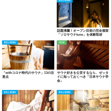
WELL-BEING
話題沸騰！オープン目前の完全個室
「ソロサウナtune」を体験取材
WELL-BEING
ISSUE
©コアミガメ
コアミガメのテーマは「宿×サウナ×犬」。今年8月に「日帰りサ
ウナ」と「ドッグラン」を、来年8月に「宿」をオープンするべ
く、現在奮闘の真っ只中。
犬？ドッグラン？
「withコロナ時代のサウナ」13の注
サウナ好きを公言するなら、ゼッタ
意点
イに知っておくべき「日本サウナ学
普通であれば、サウナと横並びで登場するはずのないワード。
会」
プロジェクトを立ち上げた「ぶぅ」さんと「キョロ」さんはこう
説明する。
WELL-BEING
WELL-BEING
「使われなくなった畑を活用した広大なドッグランを作ります。
人々にサウナの楽しみがあるように、ペット目線でも楽しめる場