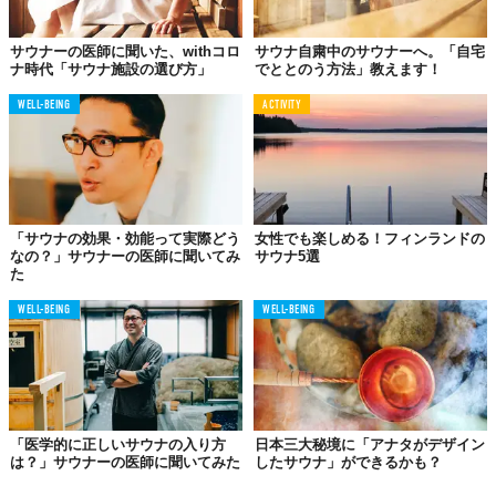
所になれば嬉しい。自然を満喫してもらい、『楽しい場所！』と
覚えてもらえるようなペットのための体験プランも計画していま
サウナーの医師に聞いた、withコロ
サウナ自粛中のサウナーへ。「自宅
すよ」
ナ時代「サウナ施設の選び方」
でととのう方法」教えます！
WELL-BEING
ACTIVITY
「サウナの効果・効能って実際どう
女性でも楽しめる！フィンランドの
なの？」サウナーの医師に聞いてみ
サウナ5選
た
WELL-BEING
WELL-BEING
「医学的に正しいサウナの入り方
日本三大秘境に「アナタがデザイン
は？」サウナーの医師に聞いてみた
したサウナ」ができるかも？