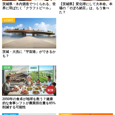
茨城県・木内酒造でつくられる、世
【茨城県】変化球にして大本命。本
下君田地区までは、東京駅から車で約2時間半。かつては70世帯
界に羽ばたく「クラフトビール」
場の「そぼろ納豆」は、もう食べ
が暮らす地域だったが、現在は47世帯と過疎化が進んでいるとい
た？
う。
ACTIVITY
茨城・大洗に「宇宙港」ができるか
も？
ISSUE
2050年の食卓が地球を救う？健康
的な食事シフトが農業排出量を85%
削減する可能性
©コアミガメ