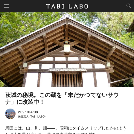
茨城の秘境。この蔵を「未だかつてないサウ
ナ」に改装中！
2021/04/08
米谷真人 (TABI LABO)
周囲には、山、川、畑——。昭和にタイムスリップしたかのよう