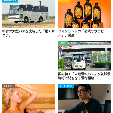
WELL-BEING
ACTIVITY
中古の大型バスを改装した「動くサ
フィンランドの「公式サウナビー
ウナ」
ル」、誕生！
ISSUE
©コアミガメ
国内初！「自動運転バス」が茨城県
境町で間もなく運行開始
川のせせらぎ、鳥たちのさえずり、木々のざわめき……聞こえる
のは自然の音ばかり。大北川の恵みにより、渓流釣りと蕎麦づく
CULTURE
WELL-BEING
りが盛んなエリア。
……入りたい。これらの特徴だけで、もう入りたい。米所、酒
所、蕎麦所、すなわちそこはサウナ所。水質の良さは保証された
ようなもの。さらには静寂の外気浴が待っている。すでに「名サ