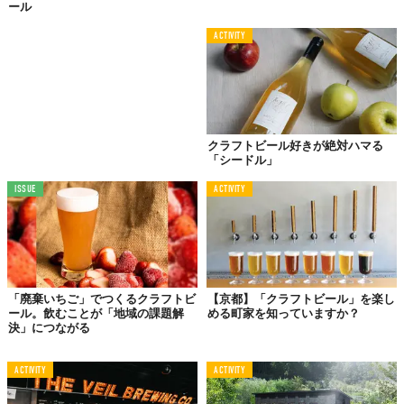
ール
ACTIVITY
とはいえ、原料は欧米のものでも、欧米のビールのコピーをつく
るわけではありません。ここで生まれるのは、唯一無二の一杯。
クラフトビール好きが絶対ハマる
「シードル」
ISSUE
ACTIVITY
「廃棄いちご」でつくるクラフトビ
【京都】「クラフトビール」を楽し
ール。飲むことが「地域の課題解
める町家を知っていますか？
決」につながる
ACTIVITY
ACTIVITY