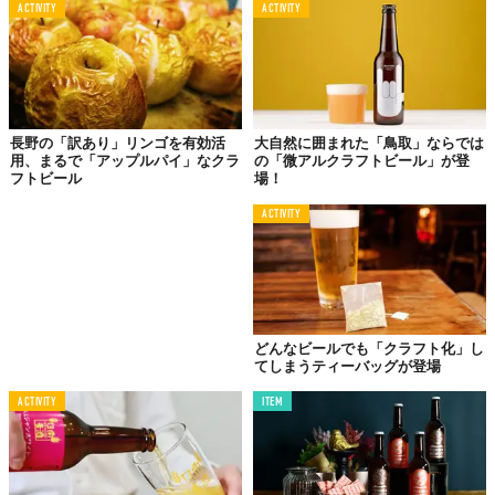
ACTIVITY
ACTIVITY
改めて、「常陸野ネストビール」は、1823年（文政6年）から日
本酒をつくり続ける木内酒造が生み出したもの。
長野の「訳あり」リンゴを有効活
大自然に囲まれた「鳥取」ならでは
用、まるで「アップルパイ」なクラ
の「微アルクラフトビール」が登
フトビール
場！
ACTIVITY
どんなビールでも「クラフト化」し
てしまうティーバッグが登場
ACTIVITY
ITEM
酒蔵にほど近い酒出という地は、その昔、井戸から酒が湧き出た
という言い伝えがあるそう。水と緑の豊かな常陸野はビールづく