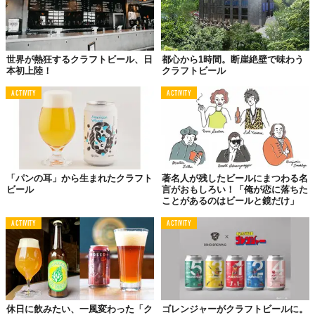
モルトとホップの組み合わせは無限。その中で狙いの最良の組み
合わせを仕込む。それを保ち続け、時には進化させていきます。
ビールづくりは、まるで我が子を育てるかのように。発酵中、
「酵母は元気かな」「暑くないかな」「寒くないかな」。そんな
世界が熱狂するクラフトビール、日
都心から1時間。断崖絶壁で味わう
本初上陸！
クラフトビール
気遣いの日々。
ACTIVITY
ACTIVITY
「パンの耳」から生まれたクラフト
著名人が残したビールにまつわる名
ビール
言がおもしろい！「俺が恋に落ちた
ことがあるのはビールと鏡だけ」
ACTIVITY
ACTIVITY
原料となる麦やホップは植物。同じ種類を仕入れていても、その
時の出来によって味や香りは微妙に変わります。品質を保つの
休日に飲みたい、一風変わった「ク
ゴレンジャーがクラフトビールに。