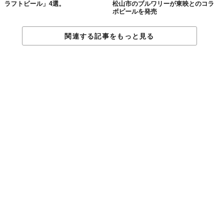
は、機械ではなく「人」。
ラフトビール」4選。
松山市のブルワリーが東映とのコラ
ボビールを発売
関連する記事をもっと見る