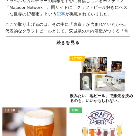
トラベルやカルチャーの情報を中心に発信している米メディア
「Matador Network」。同サイトに「クラフトビール好きにベス
トな世界の17都市」という
記事
が掲載されていました。
ここで取り上げるのは、その中に「東京」が含まれていたから。
代表的なクラフトビールとして、茨城県の木内酒造がつくる「常
陸野ネストビール」が紹介されていたのです。
続きを見る
名前だけではピンとこない人も…、
ACTIVITY
この“フクロウ”を見ると分かるのでは？
飲みたい「地ビール」で旅先を決め
るのも、いいかもしれない。
CULTURE
ISSUE