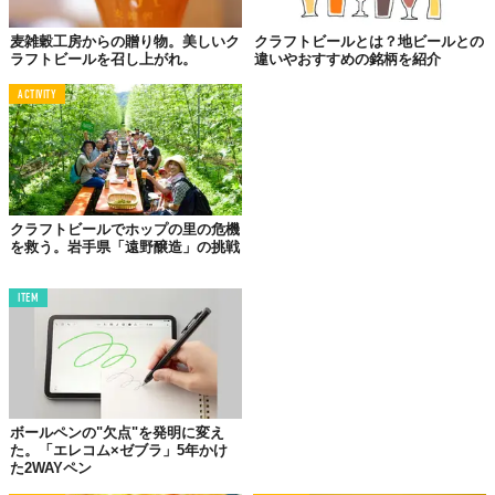
麦雑穀工房からの贈り物。美しいク
クラフトビールとは？地ビールとの
きっと、「ああ、これか！」と思った人も多いはず。ネストとは
ラフトビールを召し上がれ。
違いやおすすめの銘柄を紹介
「巣」のことで、茨城県那珂市鴻巣で生まれたことから名付けら
ACTIVITY
れたようです。
いつもならここで商品紹介…となるのですが、あえて割愛。注目
したいのは、商品もさることながら、“ビールづくりへの思い”だ
から。
クラフトビールでホップの里の危機
を救う。岩手県「遠野醸造」の挑戦
ここはビールを愛する者たちの巣
ITEM
ボールペンの"欠点"を発明に変え
た。「エレコム×ゼブラ」5年かけ
た2WAYペン