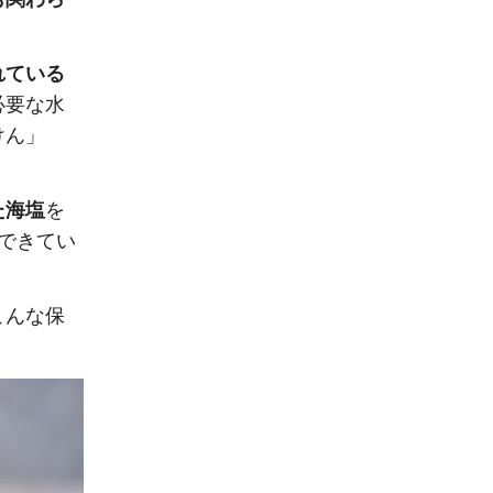
れている
必要な水
けん」
た海塩
を
できてい
こんな保