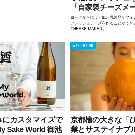
「自家製チーズメ
ヨーグルトによく似た乳製品ケフィ
フレッシュチーズを作ることができる
CHEESE MAKER」。...
WELL-BEING
みにカスタマイズで
京都檜の大きな「
Sake World 御池
業とサステイナブ