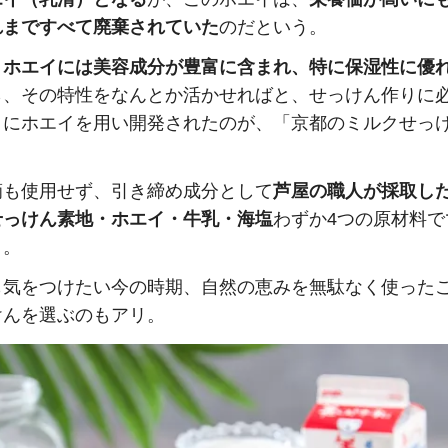
れまですべて廃棄されていた
のだという。
、
ホエイには美容成分が豊富に含まれ、特に保湿性に優
ら、その特性をなんとか活かせればと、せっけん作りに
りにホエイを用い開発されたのが、「京都のミルクせっ
滴も使用せず、引き締め成分として
芦屋の職人が採取し
せっけん素地・ホエイ・牛乳・海塩
わずか4つの原材料で
う。
も気をつけたい今の時期、自然の恵みを無駄なく使った
けんを選ぶのもアリ。