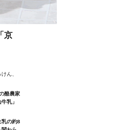
「京
っけん、
軒の酪農家
山牛乳」
生乳の約8
も関わら