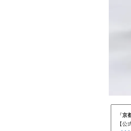
『
京
【公