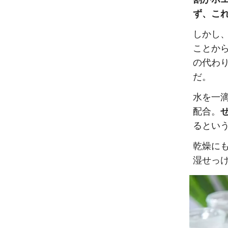
ず、こ
しかし
ことか
の代わ
だ。
水を一
配合。
るとい
乾燥に
湿せっ