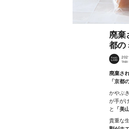
廃棄
都の
202
TAB
廃棄さ
「京都
かやぶ
が手が
と
「美
貴重な
割がホ