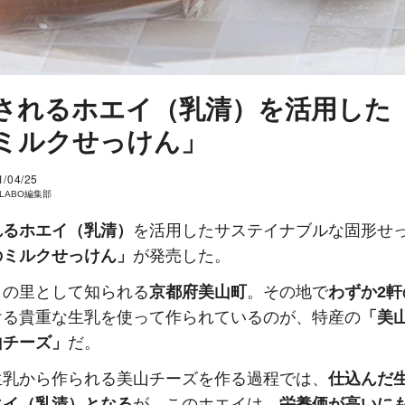
されるホエイ（乳清）を活用した
ミルクせっけん」
1/04/25
I LABO編集部
れるホエイ（乳清）
を活用したサステイナブルな固形せ
のミルクせっけん」
が発売した。
きの里として知られる
京都府美山町
。その地で
わずか2
ける貴重な生乳を使って作られているのが、特産の
「美
山チーズ」
だ。
生乳から作られる美山チーズを作る過程では、
仕込んだ
エイ（乳清）となる
が、このホエイは、
栄養価が高いに