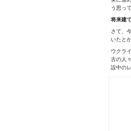
う思っ
将来建
さて、今
いたと
ウクラ
古の人
設中の