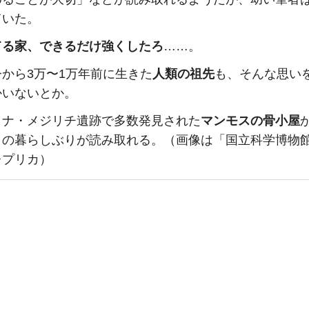
ていた。
てる家、できるだけ強くしたろ
……。
から3万〜1万年前に生きた
人類の祖先
も、そんな思い
かいないとか。
イナ・メジリチ遺跡で多数発見された
マンモスの骨小屋
々の暮らしぶりが読み取れる。（画像は「国立科学博物
レプリカ）