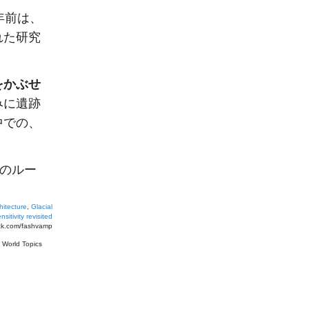
年前は、
れた研究
をかぶせ
みに遺跡
中での、
”のルー
hitecture
,
Glacial
sitivity revisited
ck.com/fashvamp
#
World Topics