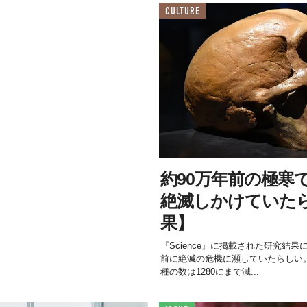
CULTURE
約90万年前の極寒
絶滅しかけていた
果】
『Science』に掲載された研究結
前に絶滅の危機に瀕していたらしい
種の数は1280にまで減...