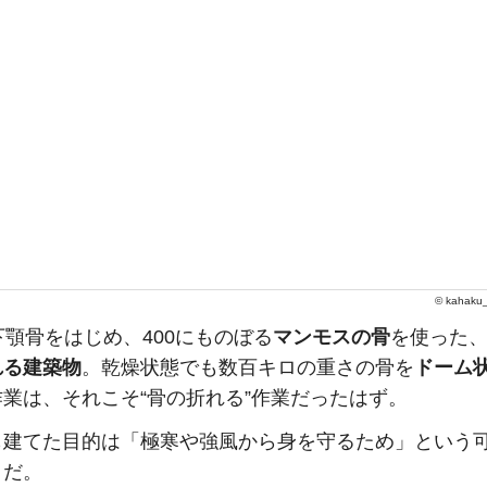
©
kahaku_
下顎骨をはじめ、400にものぼる
マンモスの骨
を使った
れる建築物
。乾燥状態でも数百キロの重さの骨を
ドーム
業は、それこそ“骨の折れる”作業だったはず。
も建てた目的は「極寒や強風から身を守るため」という
うだ。