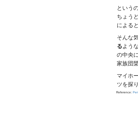
という
ちょう
によると
そんな
る
よう
の中央
家族団
マイホ
ツを探
Reference:
Per