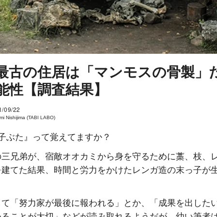
最古の住居は「マンモスの骨製」
能性【調査結果】
1/09/22
i Nishijima (TABI LABO)
の子ぶた』って覚えてますか？
の三兄弟が、宿敵オオカミから身を守るために藁、枝、
を建てた結果、時間と労力をかけたレンガ造の末っ子が
して「努力家が最後に報われる」とか、「成果を出した
めることが大切」などが読み取れるようだが、幼い筆者