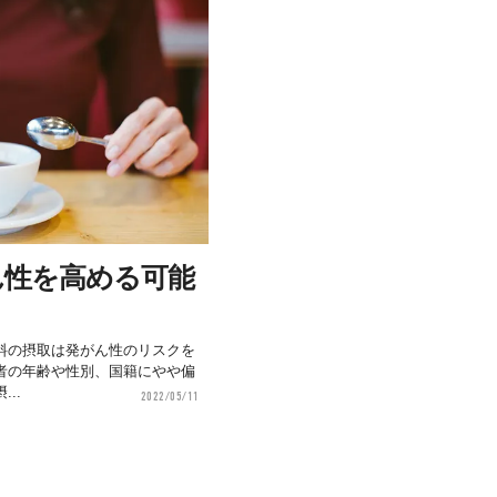
ん性を高める可能
】
料の摂取は発がん性のリスクを
者の年齢や性別、国籍にやや偏
..
2022/05/11