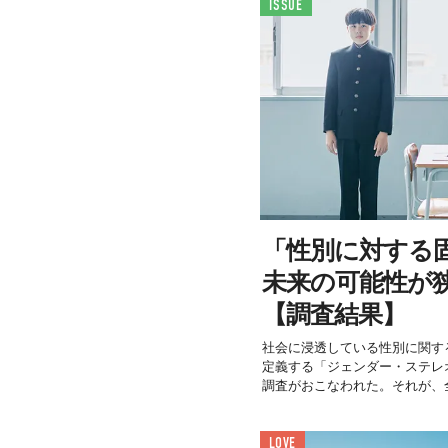
ISSUE
「性別に対する
未来の可能性が
【調査結果】
社会に浸透している性別に関す
定義する「ジェンダー・ステレ
調査がおこなわれた。それが、全
LOVE