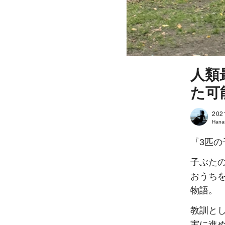
人類
た可
202
Hanam
『3匹
子ぶた
おうち
物語。
教訓と
実に進