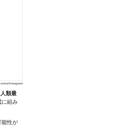
nmns/Instagram
、
人類最
状
に組み
可能性が