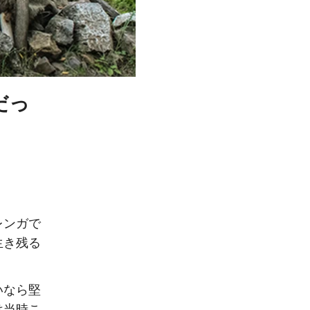
だっ
レンガで
生き残る
いなら堅
は当時こ