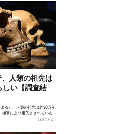
で、人類の祖先は
らしい【調査結
果によると、人類の祖先は約90万年
。極寒により祖先とされている
2023/09/12