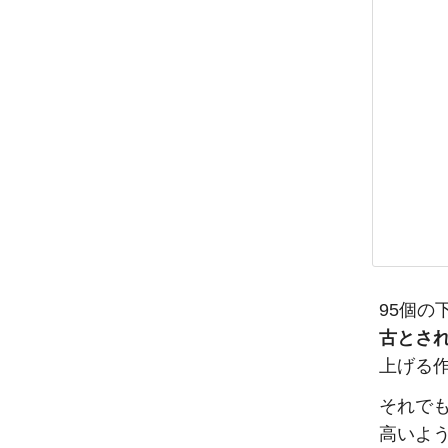
95個の
古とさ
上げる作
それで
高いよ