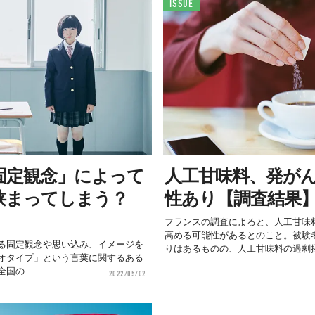
ISSUE
固定観念」によって
人工甘味料、発が
狭まってしまう？
性あり【調査結果
フランスの調査によると、人工甘味
高める可能性があるとのこと。被験
る固定観念や思い込み、イメージを
りはあるものの、人工甘味料の過剰摂.
オタイプ」という言葉に関するある
国の...
2022/05/02