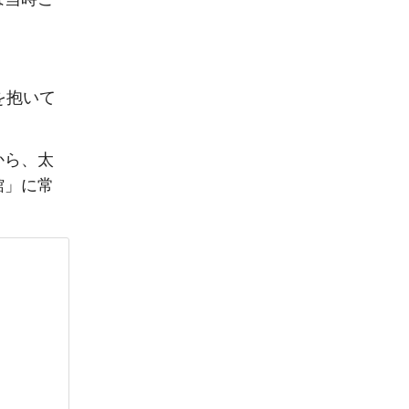
を抱いて
から、太
館」に常