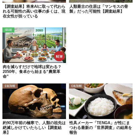
ら泣いてはダメ」
などの抽象的なものから、
「理系は男子、文系
【調査結果】将来AIに取って代わら
人類最古の住居は「マンモスの骨
は女子」
などの学業面についてなど、さまざまなものがある。
れる可能性の高い仕事の多くは、現
製」だった可能性【調査結果】
在女性が担っている
とくに、学校でこうした経験をした人の割合は
10人中7人
と非常
に高く、教育現場でもまだまだジェンダー・ステレオタイプは強
ISSUE
く残っているようだ。
一概にこれを悪いと決めつけることはできないが、世界的にそう
した固定観念は徐々に薄れているし、それが
弊害
となってしまう
ことも。
この調査に回答した高校生たちも
「ジェンダー・ステレオタイプ
肉を減らすだけで地球は変わる？
2050年、食卓から始まる“農業革
は、自分の可能性を狭めていると感じるか」
という問いに対し
命”
て、じつに
7割以上
が「そう思う」もしくは「どちらかというとそ
う思う」と回答。
CULTURE
CULTURE
仕事にしても、こうした固定観念によって本来持っている能力を
発揮する場を与えられない、なんてこともあるのかもしれない。
この調査結果をみるまでもない話ではあるが、あらためて「ジェ
ンダー・ステレオタイプ」という言葉について考えてみる必要が
約90万年前の極寒で、人類の祖先は
性具メーカー「TENGA」が性にま
ありそうだ。
絶滅しかけていたらしい【調査結
つわる最新の「世界調査」の結果を
果】
報告
Top image: ©
iStock.com/D76MasahiroIKEDA