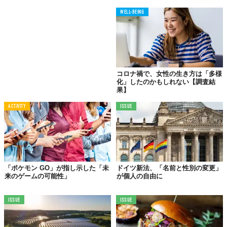
WELL-BEING
TABI LABO
この世界は、もっと広いはずだ。
コロナ禍で、女性の生き方は「多様
化」したのかもしれない【調査結
果】
ACTIVITY
ISSUE
「ポケモン GO」が指し示した「未
ドイツ新法、「名前と性別の変更」
来のゲームの可能性」
が個人の自由に
ISSUE
ISSUE