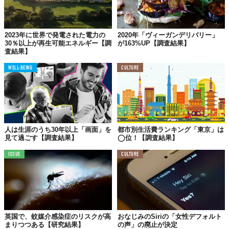
2023年に世界で発電された電力の
2020年「ヴィーガンデリバリー」
30％以上が再生可能エネルギー【調
が163%UP【調査結果】
査結果】
WELL-BEING
CULTURE
人は生涯のうち30年以上「画面」を
都市別生活費ランキング「東京」は
見て過ごす【調査結果】
◯位！【調査結果】
ISSUE
CULTURE
英国で、蚊媒介感染症のリスクが高
おなじみのSiriの「女性デフォルト
まりつつある【研究結果】
の声」の廃止が決定