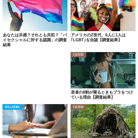
あなたは共感？それとも共犯？「バ
アメリカのZ世代、6人に1人は
イセクシャルに対する認識」の調査
｢LGBT｣を自認【調査結果】
結果
CULTURE
若者の8割が寝るときもブラをつけ
ている理由【調査結果】
WELL-BEING
CULTURE
©国際NGOプラン・インターナショナル
こうしたジェンダー・ステレオタイプの印象では、ほかに
「女の
子だから家事をしなさい、おしとやかにしなさい」「男の子だか