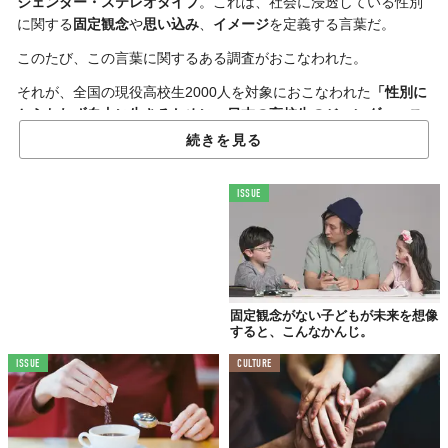
ジェンダー・ステレオタイプ
。これは、社会に浸透している性別
に関する
固定観念
や
思い込み
、
イメージ
を定義する言葉だ。
このたび、この言葉に関するある調査がおこなわれた。
それが、全国の現役高校生2000人を対象におこなわれた
「性別に
とらわれず自由に生きるために～日本の高校生のジェンダー・ス
テレオタイプ意識調査～ 」
だ。
続きを見る
そもそも、男女のイメージにはどんなものがあるのか？
ISSUE
「女の子」「男の子」という言葉から思い浮かぶ言葉を尋ねた問
いに対して、
「女の子」
には、
かわいい
、
化粧・メイク
、
美しい
などの
外見的なイメージ
が多く挙がったのに対し、
「男の子」
は
かっこいい
、
筋肉
、
元気
などの
強さや活発さ
を表す言葉が多かっ
た。
固定観念がない子どもが未来を想像
以下の図がそれをまとめたものだ。
すると、こんなかんじ。
ISSUE
CULTURE
「女の子」という言葉から連想するもの