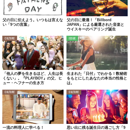
父の日に伝えよう。いつもは言えな
父の日に最適！「Billbord
い「9つの言葉」
JAPAN」による厳選された音楽と
ウイスキーのペアリング誕生
CULTURE
ISSUE
「他人の夢を生きるほど、人生は長
生まれた「日付」でわかる！数秘術
くない」。『PLAYBOY』の父、ヒ
をもとにしたあなたの本当の性格と
ュー・ヘフナーの生き方
は。
CULTURE
CULTURE
一流の料理人に学ベる！
思い出に残る誕生日の過ごし方「9