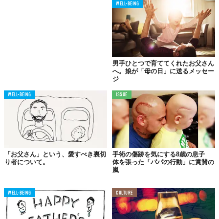
WELL-BEING
男手ひとつで育ててくれたお父さん
へ。娘が「母の日」に送るメッセー
ジ
WELL-BEING
ISSUE
「お父さん」という、愛すべき裏切
手術の傷跡を気にする8歳の息子
り者について。
体を張った「パパの行動」に賞賛の
嵐
WELL-BEING
CULTURE