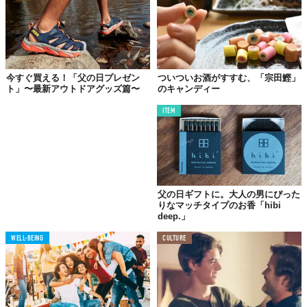
年の大統領告知により6月の第3日曜日が「父の日」と定められ、
1972年、ついには国民の祝日となったのです。
〜〜〜〜〜〜〜〜〜〜
今すぐ買える！「父の日プレゼン
ついついお酒がすすむ、「宗田鰹」
ト」〜最新アウトドアグッズ篇〜
のキャンディー
ITEM
制定からすぐに一般へと広く浸透した「母の日」に対し、アメリ
カ国内で多くの人に認知されるまでに約60年という長い時間を要
した「父の日」ですが、現在は世界中の多くの国や地域で父親へ
の感謝を表す日として親しまれています。
世のすべてのお父さんへ──ありがとう。
父の日ギフトに。大人の男にぴった
りなマッチタイプのお香「hibi
※「父の日」の起源には諸説あり。当稿は「一般社団法人 日本メンズファッション教会内
FDC 日本ファーザーズ・デイ委員会」のオフィシャルサイト内の記述を参考にしています。
deep.」
Reference:
一般社団法人 日本メンズファッション教会内 FDC 日本ファーザーズ・デイ委員会
／FDCについて
WELL-BEING
CULTURE
Top image: ©
iStock.com/AleksandarNakic
TABI LABO
この世界は、もっと広いはずだ。