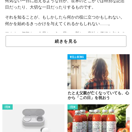
何気ない一日に思えるような日が、世界のどこかでは特別な記念
日だったり、大切な一日だったりするものです。
それを知ることが、もしかしたら何かの役に立つかもしれない。
何かを始めるきっかけを与えてくれるかもしれない……。
アナタの何気ない今日という一日に、新しい意味や価値を与えて
くれる。そんな世界のどこかの「今日」を探訪してみませんか？
続きを見る
WELL-BEING
父の日
今日6月19日は、日本では毎年6月の第3日曜日に「父への感謝を
伝える日」として支持される「父の日」です。
たとえ父親が亡くなっていても、心
さまざまなイベントやキャンペーン、セールなどが催される「母
から「この日」を祝おう
の日」（5月の第2日曜日）と比べると、やや盛り上がりに欠ける
ITEM
ITEM
感のある（？）父の日ですが、その起源はじつに愛のこもったも
のだったのです（※）。