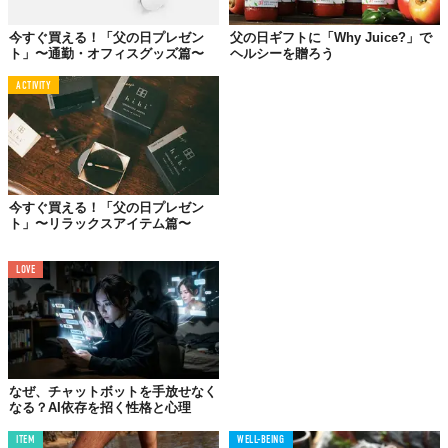
〜〜〜〜〜〜〜〜〜〜
今すぐ買える！「父の日プレゼン
父の日ギフトに「Why Juice?」で
ト」〜通勤・オフィスグッズ篇〜
ヘルシーを贈ろう
ときは1909年。米・ワシントン州東部の街・スポケーンに住む女
ACTIVITY
性が「牧師協会」に、とある想いをぶつけます。
「母への感謝を表す『母の日』があるのなら、同じように父親に
気持ちを伝える日を作ってください」──。
女性の名はジョン・ブルース・ドット。前年（1908年）に「母の
今すぐ買える！「父の日プレゼン
日」が制定されたことを知った彼女にとって、母親と同様......い
ト」〜リラックスアイテム篇〜
や、母親以上に父への感謝を示す日こそが大切でした。
南北戦争で北軍の軍曹を勤めた彼女の父、ウィリアム・ジャクソ
LOVE
ン・スマートは、退役後、早くに亡くなった妻に代わり、6人の子
どもたちをたったひとりで育てたといいます。決して豊かとはい
えない時代、若くして従軍し、その後の生活の糧も満足に得るの
ことのできない男性が6人もの子どもを育て上げることがどれほど
大変かは、決して想像に難くないでしょう。
なぜ、チャットボットを手放せなく
なる？AI依存を招く性格と心理
そんな父への感謝から、父の誕生月である6月に「父の日」の設立
を嘆願した彼女の想いは街へ、州へ、そして政府へと届き、1966
ITEM
WELL-BEING