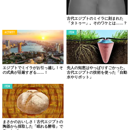
まずは制作のステップを書き出してみよう。
古代エジプトのミイラに刻まれた
死体を寝かせ、心臓以外の内蔵を取り除く
「タトゥー」。そのワケとは……？
体腔をヤシ酒で洗い、香料植物やスパイス、炭酸塩
ACTIVITY
ITEM
硬鉱物のナトロンを含んだ袋を体内に残し体を縫い
付ける
40日間体を乾燥させ、乾いた内蔵を容器に保管する
（体腔に戻すことも）
リネンの布を乾燥した体に何重にも巻きつける。こ
のとき魔除けのためにお守りを忍ばせる
エジプトでミイラがお引っ越し！そ
先人の知恵はやっぱりすごかった。
の式典が荘厳すぎる……！
古代エジプトの技術を使った「自動
全体に樹脂を塗り、棺に入れて完成
水やりポット」
ITEM
じつはこのミイラ作りの工程、2018年の研究により防腐処理に用
いられていた材料とともに明らかにされていたもの。世に公開さ
れた「ミイラのレシピ」として記憶にある人も多いだろう。
が、最新の研究ではそこからさらにステップ5における樹脂が特
まさかのおいしさ！古代エジプトの
定。ミイラ化のために使われていた壺を調査した際、残留物の樹
陶器から採取した「眠れる酵母」で
脂の多くはすでに知られているものだったが、
新たに発見された