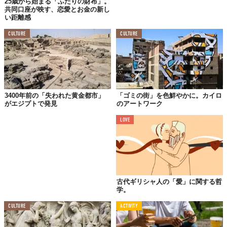
25歳から始まる「ふたりの財布」。
共同口座が映す、恋愛とお金の新し
い距離感
CULTURE
CULTURE
3400年前の「失われた黄金都市」
「ゴミの街」を色鮮やかに。カイロ
がエジプトで発見
のアートワーク
LOVE
古代ギリシャ人の「愛」に関する哲
学。
CULTURE
ACTIVITY