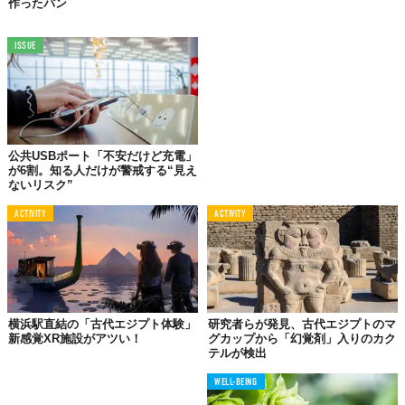
作ったパン
成分
があったことを科学雑誌『New Scientist』は報じている。
インドおよび東南アジアで得られるナギモドキ属の常緑樹が分泌
ISSUE
する天然樹脂の「
ダンマル（dammar）
」と、フィリピンやマレ
ーシアなどの熱帯に生息するカンラン科の植物「
エレミ
（elemi）
」から採取される樹脂だ。
研究者らは、これらがミイラをつくる目的で他地域から材料を取
公共USBポート「不安だけど充電」
り寄せていたのではないかと推測する。
が6割。知る人だけが警戒する“見え
ないリスク”
“エキゾチック”なものを好んだであろう古代エジプト人たちが、
当時からグローバルな貿易をしていたことの表れのひとつかもし
ACTIVITY
ACTIVITY
れない。
Reference:
Teasing out the secret recipes for mummification in ancient Egypt
,
Biomolecular
analyses enable new insights into ancient Egyptian embalming
Top image: ©
iStock.com/KenWiedemann
TABI LABO
横浜駅直結の「古代エジプト体験」
研究者らが発見、古代エジプトのマ
新感覚XR施設がアツい！
グカップから「幻覚剤」入りのカク
この世界は、もっと広いはずだ。
テルが検出
WELL-BEING