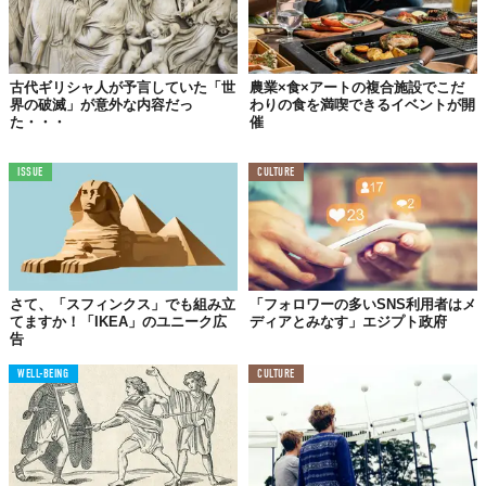
古代ギリシャ人が予言していた「世
農業×食×アートの複合施設でこだ
界の破滅」が意外な内容だっ
わりの食を満喫できるイベントが開
た・・・
催
ISSUE
CULTURE
さて、「スフィンクス」でも組み立
「フォロワーの多いSNS利用者はメ
てますか！「IKEA」のユニーク広
ディアとみなす」エジプト政府
告
WELL-BEING
CULTURE