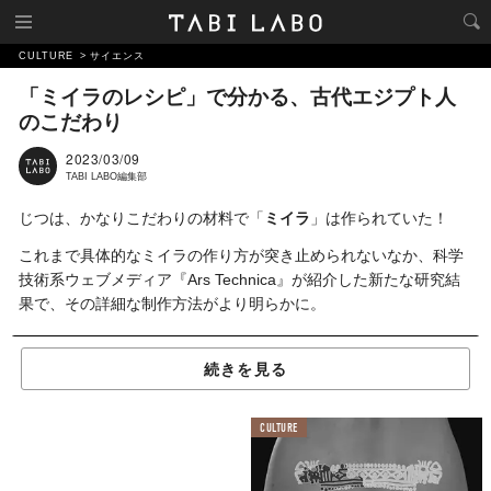
CULTURE
サイエンス
「ミイラのレシピ」で分かる、古代エジプト人
のこだわり
2023/03/09
TABI LABO編集部
じつは、かなりこだわりの材料で「
ミイラ
」は作られていた！
これまで具体的なミイラの作り方が突き止められないなか、科学
技術系ウェブメディア『Ars Technica』が紹介した新たな研究結
果で、その詳細な制作方法がより明らかに。
続きを見る
Teasing out the secret recipes for mummification in ancient 
Egypt 
https://t.co/tL7bPqaTbp
 by 
@JenLucPiquant
— Ars Technica (@arstechnica) 
February 1, 2023
CULTURE
©
Ars Technica / Twitter