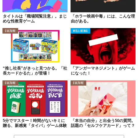
タイトルは「職場閲覧注意」。まじ
「ホラー映画中毒」には、こんな理
めな性教育ゲーム
由がある。
CULTURE
WELL-BEING
“推し社長”がきっと見つかる。「社
「アンガーマネジメント」がゲーム
長カードかるた」が登場！
になった！
CULTURE
CULTURE
5分でマスター！時間がないキミに
「本当の自分」と出会う50の質問。
贈る、新感覚「タイパ」ゲーム体験
話題の「セルフケアカード」って？