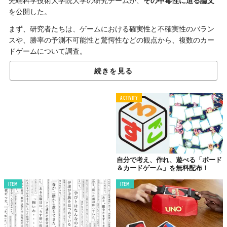
先端科学技術大学院大学の研究チームが、
その中毒性に迫る論文
を公開した。
まず、研究者たちは、ゲームにおける確実性と不確実性のバラン
スや、勝率の予測不可能性と驚愕性などの観点から、複数のカー
ドゲームについて調査。
そして、中毒性の高いカードゲームは、
運や偶然に左右されすぎ
続きを見る
ない公平な内容
であることが明らかになった。また
頻繁に報酬と
驚きを得られるテンポの良さも関係している
とのこと。
ACTIVITY
言い換えれば、これらの
バランスが取れていないと中毒性は低下
するのだ。
研究をリードしたMohd. Nor Akmal Khalid助教授は、「この研究
結果は、普通のありふれた活動を魅力的で楽しいものにし、驚き
を与え、さらには中毒性を持たせるために役立てることができる
自分で考え、作れ、遊べる「ボード
＆カードゲーム」を無料配布！
のです」と述べている。
ITEM
ITEM
カードゲームの中毒性が明らかになったのも興味深いが、その知
識を駆使すれば日常生活を変えられる可能性がある点も、多くの
人が興味を持つのでは？
Reference:
Implications of Jerk’s On the Measure of Game’s Entertainment: Discovering