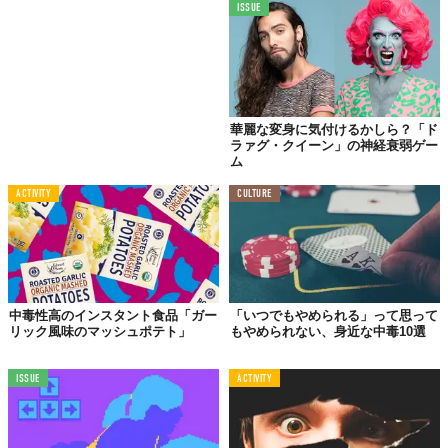
ISSUE
華麗な変身に気付けるかしら？「ド
ラァグ・クイーン」の神経衰弱ゲー
ム
ACTIVITY
CULTURE
中毒性高のインスタント食品「ガー
「いつでもやめられる」って思って
リック風味のマッシュポテト」
もやめられない、身近な中毒10選
ISSUE
ACTIVITY