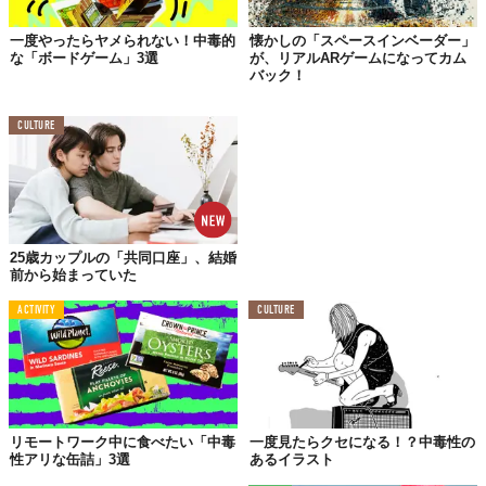
一度やったらヤメられない！中毒的
懐かしの「スペースインベーダー」
な「ボードゲーム」3選
が、リアルARゲームになってカム
バック！
CULTURE
25歳カップルの「共同口座」、結婚
前から始まっていた
ACTIVITY
CULTURE
リモートワーク中に食べたい「中毒
一度見たらクセになる！？中毒性の
性アリな缶詰」3選
あるイラスト