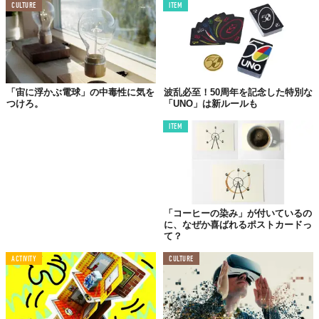
CULTURE
ITEM
「宙に浮かぶ電球」の中毒性に気を
波乱必至！50周年を記念した特別な
つけろ。
「UNO」は新ルールも
ITEM
「コーヒーの染み」が付いているの
に、なぜか喜ばれるポストカードっ
て？
ACTIVITY
CULTURE