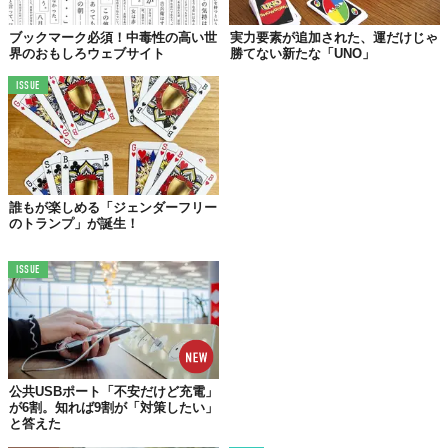
Potentially Addictive Games / IEEE Xplore
Top image: ©
iStock.com/filadendron
ブックマーク必須！中毒性の高い世
実力要素が追加された、運だけじゃ
界のおもしろウェブサイト
勝てない新たな「UNO」
TABI LABO
ISSUE
この世界は、もっと広いはずだ。
誰もが楽しめる「ジェンダーフリー
のトランプ」が誕生！
ISSUE
公共USBポート「不安だけど充電」
が6割。知れば9割が「対策したい」
と答えた