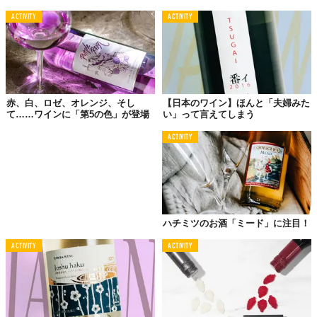
【アルコール度数】20％
【品目】リキュール
ACTIVITY
ACTIVITY
【販売小売価格】4500円（税別）
【製品名】ジンジャースパークリングワイン
【容量】720ml
【アルコール度数】8％
【品目】リキュール
赤、白、ロゼ、オレンジ、そし
【日本のワイン】ほんと「夫婦みた
【販売小売価格】4500円（税別）
て……ワインに「第5の色」が登場
い」って言えてしまう
ACTIVITY
【公式ページ】
https://eihoufoods.co.jp/pages/gingerwine
👀GenZ's Eye👀
ハチミツのお酒「ミード」に注目！
ACTIVITY
ACTIVITY
廃棄食糧を原料にしつつ、生姜と白ワインとい
う組み合わせが新しい。パッケージもシンプル
で可愛いので、クリスマスパーティーや忘年会