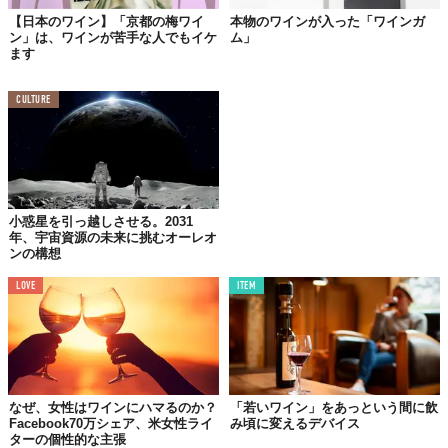
の手土産にもよさそう！
【日本のワイン】「京都の梅ワイ
本物のワインが入った「ワインガ
ン」は、ワインが苦手な人でもイケ
ム」
ます
Top image: ©
株式会社永豊フーズ
CULTURE
TABI LABO
この世界は、もっと広いはずだ。
小惑星を引っ越しさせる。2031
年、宇宙資源の未来に挑むオーレオ
ンの構想
LOVE
ITEM
なぜ、女性はワインにハマるのか？
「若いワイン」をあっという間に飲
Facebook70万シェア、米女性ライ
み頃に変えるデバイス
ターの個性的な主張