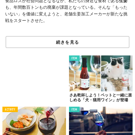
食品ロスが社会問題となるなか、私たちの身近な食材である
生姜
も、年間数百トンもの廃棄が課題となっている。そんな「もった
いない」を価値に変えようと、老舗生姜加工メーカーが新たな挑
戦をスタートさせた。
規格外でも美味しい！
続きを見る
生姜がワインに生まれ変わる
生産から加工までを手がける「株式会社永豊フーズ」では、これ
ITEM
まで年間約200～300トンもの生姜が、形やサイズが
規格外
である
という理由で廃棄されていた。品質に問題がないにも関わらず廃
棄せざるを得ない現状は、大きな課題だったという。そこで同社
が着目したのが、
廃棄生姜を使ったワイン造り
だ。
さあ乾杯しよう！ペットと一緒に楽
先月より発売された「ジンジャーワイン」と「ジンジャースパー
しめる「犬・猫用ワイン」が登場
クリングワイン」は、国内ワインコンクールで高評価を得ている
白百合醸造の白ワインをベースに、同社自慢の
鹿児島県産「黄金
ACTIVITY
ITEM
生姜」から作った蒸留酒をブレンド
。「飲んだことのないテイス
ト」と、代表取締役の坂口昌隆氏は自信をのぞかせる。味わい
は、ピリッと辛みを感じつつも飲みやすく、どんな料理にも合う