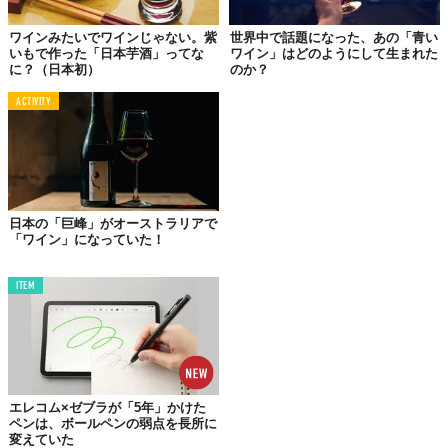
味わいが特徴だという。
ワインみたいでワインじゃない。紫
世界中で話題になった、あの「青い
いもで作った「日本芋酒」ってな
ワイン」はどのようにして生まれた
に？（日本初）
のか？
サステナビリティでお酒を楽しむ時代へ
ACTIVITY
廃棄生姜の活用は、SDGs目標12
「つくる責任 つかう責任」
の達
成にも貢献する。「サステナビリティ」がキーワードとして叫ば
れる昨今、環境問題に取り組む企業姿勢は、消費者からの共感や
信頼獲得にもつながるだろう。さらに、廃棄されていた資源を活
用することで、新たな収益源を生み出すことも可能になる。まさ
しく循環型経済の実現であり、持続可能な社会の実現に向けた好
日本の「巨峰」がオーストラリアで
「ワイン」になっていた！
事例と言えるのではないだろうか。
「ジンジャーワイン」、食品ロス削減への具体的なアクションと
ITEM
して、私たち消費者が手に取りやすい商品がまたひとつ誕生し
た。
『
ジンジャーワイン / ジンジャースパークリングワイン
』
【製品名】ジンジャーワイン
エレコム×ゼブラが「5年」かけた
ペンは、ボールペンの弱点を長所に
【容量】500ml
変えていた