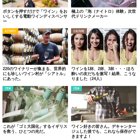
ボタンを押すだけで「ワイン」をお
極上の「泡（ナイトロ）体験」次世
いしくする電動ワインディスペンサ
代ドリンクメーカー
ー
ACTIVITY
CULTURE
220のワイナリーが集まる、世界的
ワインを1杯、2杯、3杯・・・ほろ
にも珍しいワイン村が「シアトル」
酔いの友だちを激写！結果、こうな
にあった。
りました（24人）
ITEM
ITEM
これが「ゴミ大国化」するイギリス
ワイン好きの皆さん。デキャンター
を救う、ひとつの光だ。
ジュした後でも、これなら保存がで
きますよ！