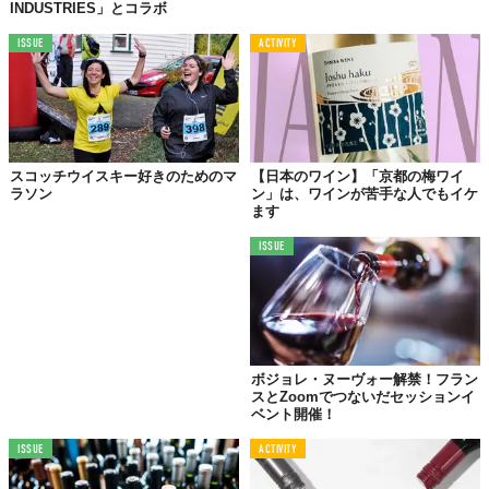
INDUSTRIES」とコラボ
ISSUE
ACTIVITY
© 2018 AMCM/De Tienda/Mainguy
スコッチウイスキー好きのためのマ
【日本のワイン】「京都の梅ワイ
ラソン
ン」は、ワインが苦手な人でもイケ
ます
ISSUE
ボジョレ・ヌーヴォー解禁！フラン
スとZoomでつないだセッションイ
ベント開催！
© 2018 AMCM/De Tienda/Mainguy
ISSUE
ACTIVITY