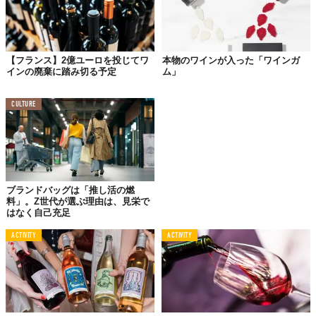
【フランス】2億ユーロを投じてワ
本物のワインが入った「ワインガ
インの廃棄に踏み切る予定
ム」
CULTURE
© 2018 AMCM/De Tienda/Mainguy
Reference:
Marathon du Médoc
,
フランス大使館
ブランドバッグは「推し活の燃
取材協力
フランス観光開発機構
料」。Z世代が選ぶ理由は、見栄で
Top image: ©
2018 AMCM/De Tienda/Mainguy
はなく自己充足
ACTIVITY
ACTIVITY
TABI LABO
この世界は、もっと広いはずだ。