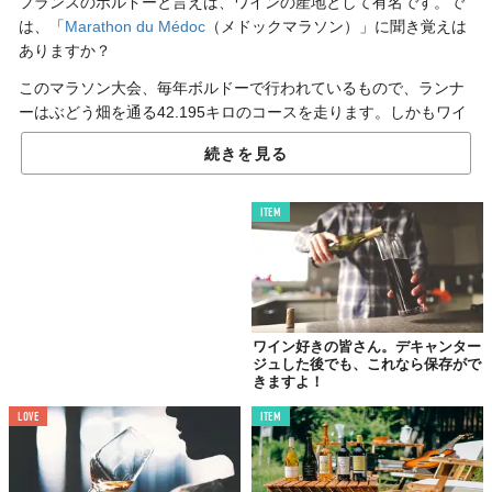
フランスのボルドーと言えば、ワインの産地として有名です。で
は、「
Marathon du Médoc
（メドックマラソン）」に聞き覚えは
ありますか？
このマラソン大会、毎年ボルドーで行われているもので、ランナ
ーはぶどう畑を通る42.195キロのコースを走ります。しかもワイ
ンを飲みながら。
続きを見る
というのも、20ヵ所以上ある給水地点では、さまざまな醸造所の
自慢のワインが振る舞われるんです。もはや給水と呼ぶべきなの
ITEM
かはわかりませんが、ワイン好きにはたまりません。
ゴール付近では牡蠣やチーズなども提供されます。
今年は9月8日に開催予定。生粋のワイン好きさんは、来年以降の
参加を検討してみては？
ワイン好きの皆さん。デキャンター
ジュした後でも、これなら保存がで
きますよ！
LOVE
ITEM