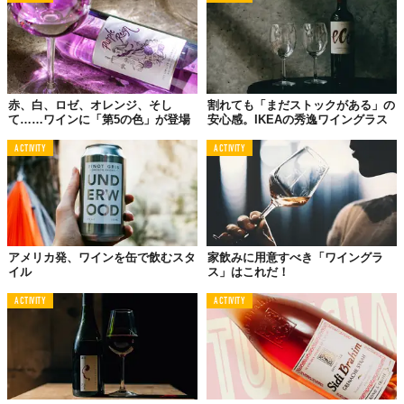
赤、白、ロゼ、オレンジ、そし
割れても「まだストックがある」の
て……ワインに「第5の色」が登場
安心感。IKEAの秀逸ワイングラス
ACTIVITY
ACTIVITY
アメリカ発、ワインを缶で飲むスタ
家飲みに用意すべき「ワイングラ
イル
ス」はこれだ！
ACTIVITY
ACTIVITY