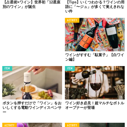
【占星術×ワイン】世界初「12星座
【Tips】いくつわかる？ワインの用
別のワイン」が誕生
語に「〜ジュ」が多くて覚えきれな
い件
ACTIVITY
ワインがすすむ「駄菓子」【白ワイ
ン編】
ITEM
ITEM
ボタンを押すだけで「ワイン」をお
ワイン好き必見！超マルチなボトル
いしくする電動ワインディスペンサ
オープナーが登場
ー
ACTIVITY
ACTIVITY