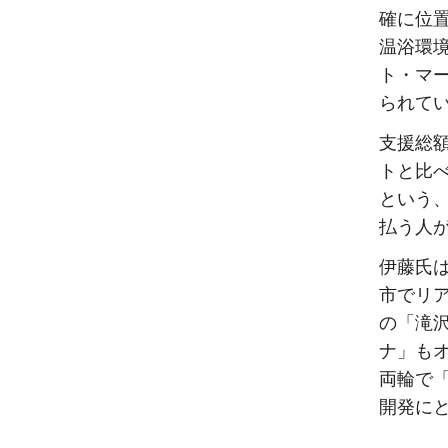
確に位
温浴環
ト・マ
られて
支援総額
トと比
という
払う人
伊藤氏
市でリ
の「滝沢
ナ」も
両輪で
開発に