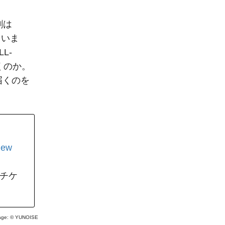
割は
ていま
L-
くのか。
届くのを
view
）
切チケ
age: ©
YUNOISE