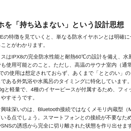
ホを「持ち込まない」という設計思想
ISEの特徴を見ていくと、単なる防水イヤホンとは明確
ることがわかります。
スはIPX8の完全防水性能と耐熱60℃の設計を備え、水
でも使用可能とのこと。ただし、高温のサウナ室内（通常
）での使用は想定されておらず、あくまで「ととのい」
スである外気浴や水風呂のタイミングに特化しています
0gと軽量で、4種のイヤーピースが付属するため、フィ
しやすそうです。
興味深いのは、Bluetooth接続ではなくメモリ内蔵型（
いる点でしょう。スマートフォンとの接続が不要なため、
やSNSの誘惑から完全に切り離された状態を作り出せま