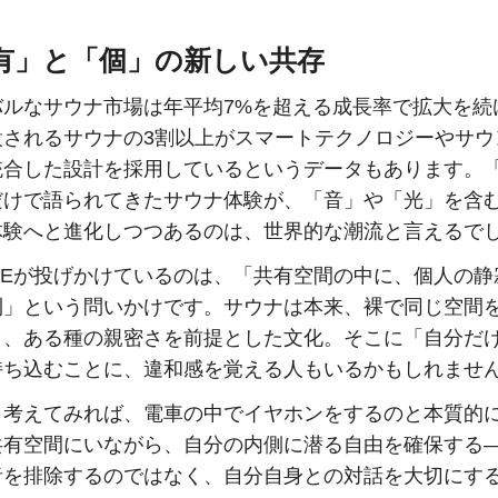
有」と「個」の新しい共存
バルなサウナ市場は年平均7%を超える成長率で拡大を続
設されるサウナの3割以上がスマートテクノロジーやサウ
統合した設計を採用しているというデータもあります。
だけで語られてきたサウナ体験が、「音」や「光」を含
体験へと進化しつつあるのは、世界的な潮流と言えるで
ISEが投げかけているのは、「共有空間の中に、個人の
利」という問いかけです。サウナは本来、裸で同じ空間
う、ある種の親密さを前提とした文化。そこに「自分だ
持ち込むことに、違和感を覚える人もいるかもしれませ
、考えてみれば、電車の中でイヤホンをするのと本質的
共有空間にいながら、自分の内側に潜る自由を確保する
者を排除するのではなく、自分自身との対話を大切にす