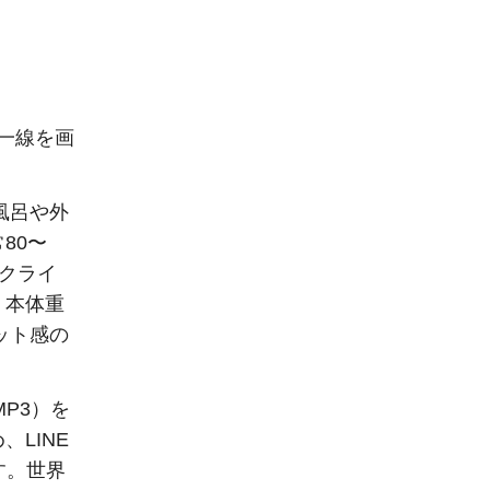
に一線を画
風呂や外
80〜
のクライ
。本体重
ット感の
MP3）を
LINE
す。世界