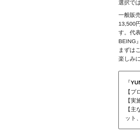
選択で
一般販売
13,5
す。代表
BEIN
まずは
楽しみ
『
YU
【プ
【実施
【主
ット