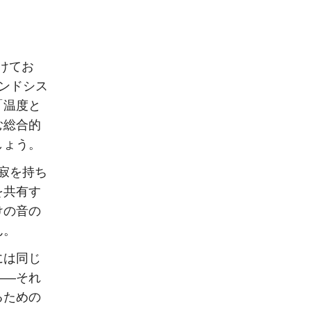
けてお
ンドシス
「温度と
む総合的
しょう。
静寂を持ち
を共有す
けの音の
ん。
には同じ
——それ
るための