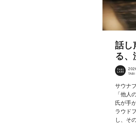
話し
る、
202
TAB
サウナ
「他人
氏が手が
ラウドフ
し、そ