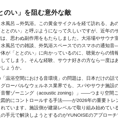
とのい」を阻む意外な敵
→水風呂→外気浴。この黄金サイクルを経て訪れる、あ
「ととのい」と呼ぶようになって久しいですが、近年の
増は、思わぬ副作用をもたらしました。大浴場やサウナ
、水風呂での雑談、外気浴スペースでのスマホの通知音
身体が「ととのい」に向かっているのに、聴覚からの情
トしてしまう。そんな経験、サウナ好きの方なら一度は
でしょうか。
の「温浴空間における音環境」の問題は、日本だけの話
。グローバルなウェルネス業界でも、スパやサウナ施設
音響ゾーニング（acoustic zoning）」——つまり空間
図的にコントロールする手法——が2026年の重要トレ
されています。施設側が建築レベルで取り組み始めてい
の手元で解決しようとするのがYUNOISEのアプローチ