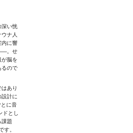
の深い恍
サウナ人
室内に響
——。せ
報が脳を
あるので
ではあり
の設計に
ごとに音
ンドとし
る課題
です。