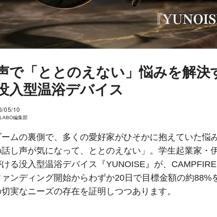
声で「ととのえない」悩みを解決
没入型温浴デバイス
6/05/10
I LABO編集部
ブームの裏側で、多くの愛好家がひそかに抱えていた悩
の話し声が気になって、ととのえない」。学生起業家・
ける没入型温浴デバイス『YUNOISE』が、CAMPFIR
ァンディング開始からわずか20日で目標金額の約88%
の切実なニーズの存在を証明しつつあります。