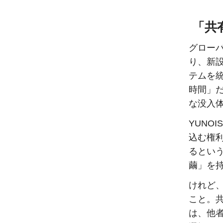
「共
グロー
り、新
テムを
時間」
な没入
YUNO
込む権
るとい
繭」を
けれど
こと。
は、他