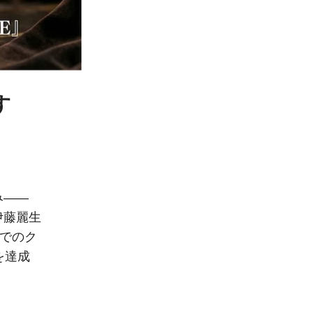
す
み——
伊藤麗生
Eでのク
を達成