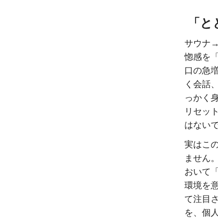
「と
サウナ
惚感を
口の急
く会話
っかく
リセッ
はない
実はこ
ません
おいて「
環境を意
て注目
を、個人