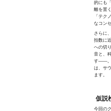
的にも
離を置
「テク
なコン
さらに
拍数に
への切
音と、
す——
は、サ
ます。
仮説
今回の