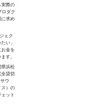
ら実際の
プロダク
場に求め
ロジェク
いたい」
にお金を
います。
岡県浜松
完全貸切
沢サウ
イス）の
ジェット