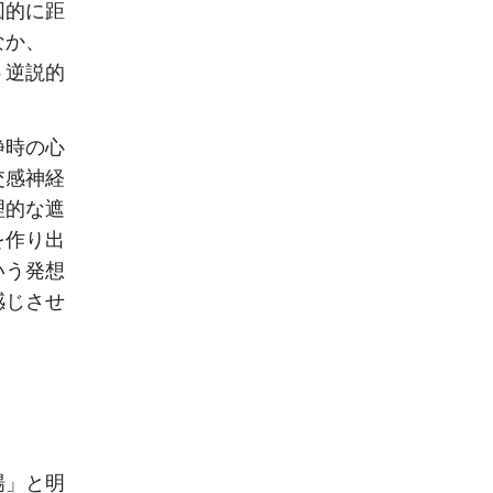
図的に距
なか、
う逆説的
静時の心
交感神経
理的な遮
を作り出
いう発想
感じさせ
場」と明