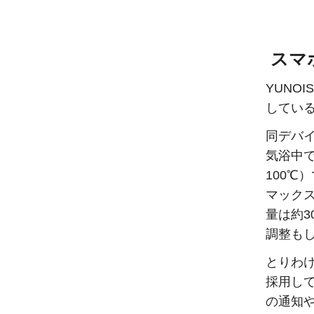
スマ
YUNO
してい
同デバイ
気浴中
100℃
マック
量は約3
調整も
とりわけ
採用して
の通知