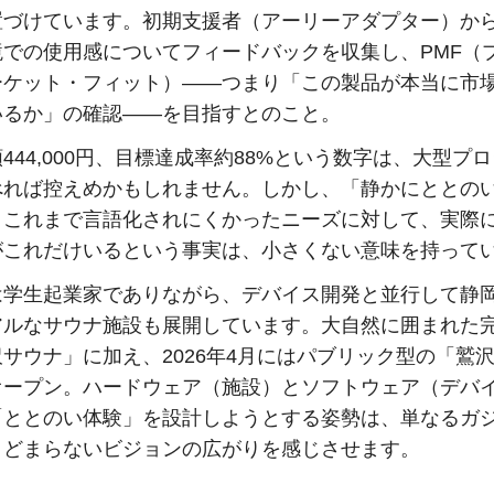
置づけています。初期支援者（アーリーアダプター）か
境での使用感についてフィードバックを収集し、PMF（
ーケット・フィット）——つまり「この製品が本当に市
いるか」の確認——を目指すとのこと。
444,000円、目標達成率約88%という数字は、大型プ
べれば控えめかもしれません。しかし、「静かにととの
、これまで言語化されにくかったニーズに対して、実際
がこれだけいるという事実は、小さくない意味を持って
は学生起業家でありながら、デバイス開発と並行して静
アルなサウナ施設も展開しています。大自然に囲まれた
サウナ」に加え、2026年4月にはパブリック型の「鷲
オープン。ハードウェア（施設）とソフトウェア（デバ
「ととのい体験」を設計しようとする姿勢は、単なるガ
とどまらないビジョンの広がりを感じさせます。