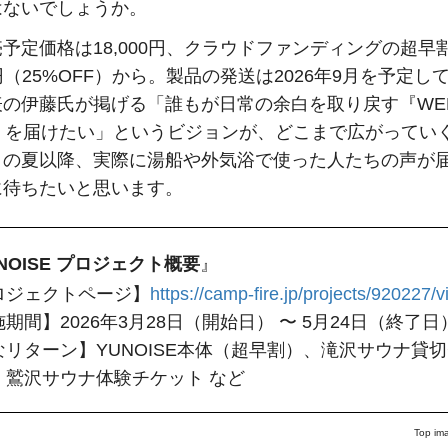
はないでしょうか。
予定価格は18,000円、クラウドファンディングの超早
00円（25%OFF）から。製品の発送は2026年9月を予定し
の伊藤氏が掲げる「誰もが日常の余白を取り戻す『WEL
G』を届けたい」というビジョンが、どこまで広がってい
この夏以降、実際に湯船や外気浴で使った人たちの声が
に待ちたいと思います。
NOISE プロジェクト概要
』
ロジェクトページ】
https://camp-fire.jp/projects/920227/
期間】2026年3月28日（開始日） 〜 5月24日（終了日
なリターン】YUNOISE本体（超早割）、滝沢サウナ貸
、鷲沢サウナ体験チケット など
Top im