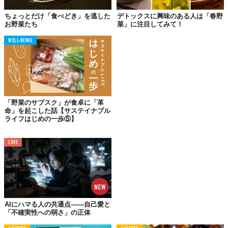
ちょっとだけ「食べどき」を逃した
デトックスに興味のある人は「春野
お野菜たち
菜」に注目してみて！
数ある店々の中でも、八百屋ぐらい生き生きとカラフルで明るい
店はないのに、そこではあんなにみずみずしく若やいでいた野菜
WELL-BEING
が、どうして食卓ではしょぼんと隅のほうに縮こまってしまうの
かと、いつも不思議に思う。まるで女学生時代はクラスの華だっ
た陽気な少女たちが、社会に出ると脇役の座に追いやられ、無気
力で退屈な女としてしょぼくれていくのと同じような感じがす
る。だから私は、ウーマン・リブと同じように、野菜リブを唱え
「野菜のサブスク」が食卓に「革
たい。
命」を起こした話【サステイナブル
ライフはじめの一歩⑤】
野菜がなにも肉や魚を圧倒すべきだとも思わないが、もっと大き
な顔をして肉や魚と対等な地位を占め、食卓に堂々と肩を並べて
LOVE
ほしい。
野菜だって、いまや高いのだ。作る手間を思えば当然だと思う
が、ともかくギョッとするほど高くなった。値段からいって、肉
や魚と同じくらいのウエートになってしまったのだから、野菜に
も大いに重い役を振るべきだと思う。
AIにハマる人の共通点——自己愛と
「不確実性への弱さ」の正体