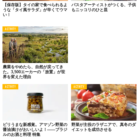
たカレー酢炒めである。
【保存版】タイの家で食べられるよ
パスタアーティストがつくる、子供
うな「タイ風サラダ」が辛くてウマ
もニッコリのひと皿
牛のこま切れでもひき肉でもいいからほんのちょっぴりを炒めた
い！
上に、ほうれんそう1束を加え、しんなりしかけたところへ、酒大
さじ1杯、しょうゆ大さじ1杯、酢大さじ1杯、カレー粉小さじ1
ACTIVITY
杯、塩小さじ半杯、砂糖小さじ半杯、片栗粉小さじ1杯を合わせた
汁を振りかけ、手早くまぜ、汁けが炒り上がったら火を止める。
ほうれんそうは生でも食べられる。ただ洗って切って、フレンチ
ドレッシングをかければよいのだが、なぜか格好がつかない。ベ
ーコンをこまかく刻んで焦げる寸前までカラカラに炒めて脂っけ
農業をやめたら、自然が戻ってき
が落ちたもの、つまりベーコン・クリスプをサラダボールのほう
た。3,500エーカーの「放置」が世
界を変えた理由
れんそうにまぜ合わせるのが必須条件なのだ。
ACTIVITY
ACTIVITY
もう一つ、やはり生で食べるのがおいしいものに、白いマッシュ
ルームがある。切り口がすぐ黒ずむから、スライスしたらただち
にレモン汁かドレッシングを振りかけること。このマッシュルー
ムを、ほうれんそうのサラダに加えてもよい。さわさわととても
楽しい歯ざわりだ。
ビリうまな新感覚。アマゾン野菜の
野菜が主役のラザニアで、真冬のダ
醤油漬けがおいしいよ！――ブラジ
イエットを成功させる
ルのお酒と料理 特集
西洋野菜は