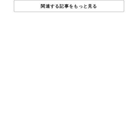
四季の花
関連する記事をもっと見る
お花といえば、私には華道のたしなみがないが、私にとって野菜
こそが四季の花々である。年々季節感が希薄になるばかりの都会
生活の中で、私はせめて八百屋の店先で野菜のシュンをとらえて
は、できる限り食卓に季節を生けるように心がけている。