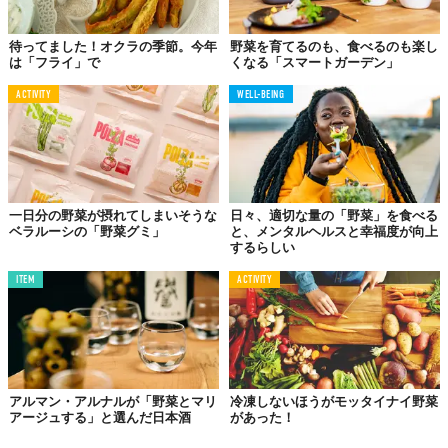
このいずれも、まず、塩を1つまみ入れた湯で、くれぐれもゆです
ぎないように、まだ心もち歯ごたえがかたいぐらいのところまで
待ってました！オクラの季節。今年
野菜を育てるのも、食べるのも楽し
ゆでる。ゆでたてにバターと塩、こしょうだけでも十分においし
は「フライ」で
くなる「スマートガーデン」
い。ホワイトソースやチーズソースをかければ、いっそうのごち
ACTIVITY
WELL-BEING
そうになる。
カリフラワーはカレーの味とも相性がよい。カレーの残りでもあ
ったら、暖めてまぶしてみよう。
芽キャベツはビーフシチューなど、トマト味のソースによく似合
い、赤の中の緑は彩りとしても美しい。
一日分の野菜が摂れてしまいそうな
日々、適切な量の「野菜」を食べる
ベラルーシの「野菜グミ」
と、メンタルヘルスと幸福度が向上
グリーンアスパラガスは熱いうちにドレッシングをかけてホット
するらしい
サラダにしてもおいしい。かたゆで卵をこまかく刻み、マスター
ITEM
ACTIVITY
ドをまぜ、フレンチドレッシングでのばした黄金色のソースを、
青々とゆで上がったアスパラガスにかけると、目にもあざやかな
一品になる。グリーンアスパラガスには日本的な装いもよく似合
い、削り節としょうゆをかけたおひたしにしても、豆腐で白あえ
にしてもおいしい。
アルマン・アルナルが「野菜とマリ
冷凍しないほうがモッタイナイ野菜
アージュする」と選んだ日本酒
があった！
野菜こそ食卓を彩る