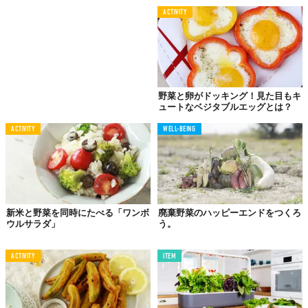
使いこなせばこっちのもの
ACTIVITY
野菜と卵がドッキング！見た目もキ
ュートなベジタブルエッグとは？
ACTIVITY
WELL-BEING
新米と野菜を同時にたべる「ワンボ
廃棄野菜のハッピーエンドをつくろ
ウルサラダ」
う。
マッシュルームをはじめ、いわゆる西洋野菜というのは、日本で
ACTIVITY
ITEM
はまだ使いこなされてはいないようだが、カリフラワー、ブロッ
コリー、芽キャベツ、グリーンアスパラガスなどはとても重宝な
野菜なのだから、もっともりもり使ったらよいと思う。