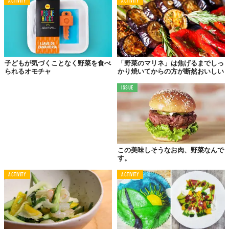
ほうれんそうの
ACTIVITY
ACTIVITY
とっておきの食べ方
子どもが気づくことなく野菜を食べ
「野菜のマリネ」は焦げるまでしっ
られるオモチャ
かり焼いてからの方が断然おいしい
ISSUE
この美味しそうなお肉、野菜なんで
す。
ACTIVITY
ACTIVITY
にんじんやじゃがいももよいけれど、私はもっと青い菜っぱをモ
リモリと食べたい。葉っぱといえば、まず思い浮かべるのはほう
れんそうだ。私がいちばん気に入っている食べ方は、昔、台湾か
ら亡命してきてしばらくわが家に居候していた青年が教えてくれ