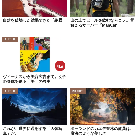
自然を破壊した結果できた「絶景」
山の上でビールを飲むならコレ。背
負えるサーバー「ManCan」
CULTURE
ヴィーナスから美容広告まで。女性
の身体を縛る「美」の歴史
CULTURE
CULTURE
これが、世界に通用する「天体写
ポーランドのカエデ並木の紅葉は、
真」だ。
魔法のような美しさ