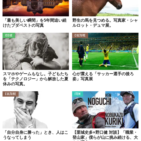
「最も美しい瞬間」を5年間追い続
野生の馬を見つめる。写真家・シャ
けたブダペストの写真
ルロット・デュマ展。
ISSUE
CULTURE
スマホやゲームもなし。子どもたち
心が震える「サッカー選手の後ろ
を「テクノロジー」から解放した夏
姿」写真展
休みの写真。
CULTURE
ITEM
「自分自身に勝った」とき、人はこ
【栗城史多×野口健 対談】「職業・
うなってしまう
登山家」僕らが山に挑み続ける、大