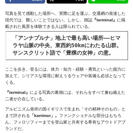
写真を見て感動した場所へ、実際に足を運ぶ。交通網の発達した
現代では、難しいことではない。しかし、雑誌
『terminal』
に掲
載された風景を体験できる人は限られている。
「アンナプルナ」地上で最も高い場所――ヒマ
ラヤ山脈の中央、東西約50kmにわたる山群。
サンスクリット語で「豊穣の女神」の意。
ここを歩き、登るには、体力・知力・経験・勇気といった能力に
加えて、シリアスな環境に耐えうるウェアや装備も必須となって
くる。
『terminal』
による写真の裏側には、それらをすべて兼ね備えた
二者が介在している。
アルピニズム発祥の国イギリスで生まれ「その精神そのもの」と
まで評される
「karrimor」。
ファンクショナルな部分はもちろ
ん、フィロソフィーまでを登山家と共有する希有なアウトドアブ
ランドだ。