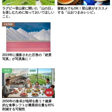
ラグビー登山家に聞いた「山の日」
家飲みでもOK！登山家がオススメ
を楽しむために知っておいてほしい
する「山おつまみレシピ」
こと。
CULTURE
2019年に撮影された圧巻の「絶景
写真」が写真集に！
ISSUE
2050年の食卓が地球を救う？健康
的な食事シフトが農業排出量を85%
削減する可能性