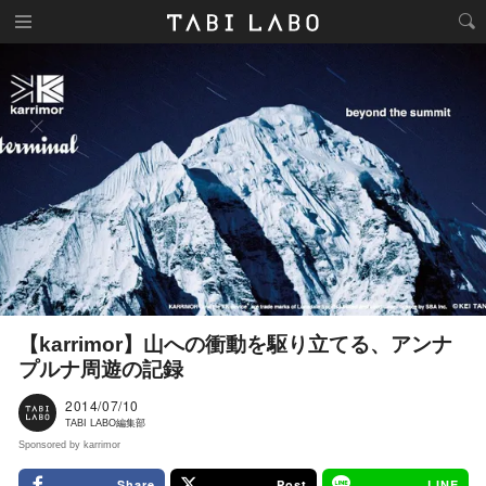
【karrimor】山への衝動を駆り立てる、アンナ
プルナ周遊の記録
2014/07/10
TABI LABO編集部
Sponsored by karrimor
Share
Post
LINE