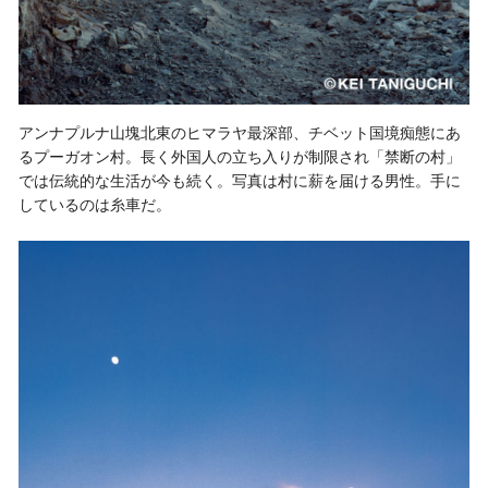
アンナプルナ山塊北東のヒマラヤ最深部、チベット国境痴態にあ
るプーガオン村。長く外国人の立ち入りが制限され「禁断の村」
では伝統的な生活が今も続く。写真は村に薪を届ける男性。手に
しているのは糸車だ。