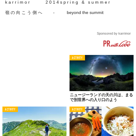
k a r r i m o r 2 0 1 4 s p r i n g & s u m m e r
嶺 の 向 こ う 側 へ - beyond the summit
Sponsored by karrimor
ACTIVITY
ニュージーランドの天の川は、まる
で別世界への入り口のよう
ACTIVITY
ACTIVITY