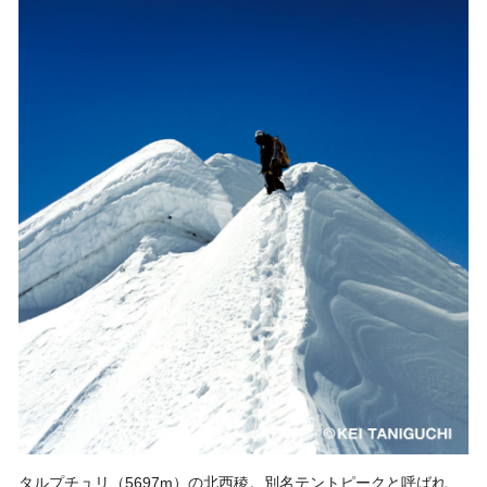
タルプチュリ（5697m）の北西稜。別名テントピークと呼ばれ、