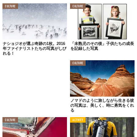
CULTURE
CULTURE
ナショジオが選ぶ奇跡の1枚。2016
「未熟児のその後」子供たちの成長
年ファイナリストたちの写真がしび
を記録した写真
れる！
CULTURE
ノマドのように旅しながら生きる彼
の写真は、美しく、時に勇気をくれ
る
CULTURE
ACTIVITY