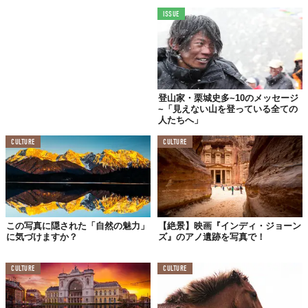
ISSUE
登山家・栗城史多~10のメッセージ
~「見えない山を登っている全ての
人たちへ」
CULTURE
CULTURE
この写真に隠された「自然の魅力」
【絶景】映画『インディ・ジョーン
に気づけますか？
ズ』のアノ遺跡を写真で！
CULTURE
CULTURE