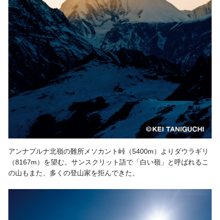
アンナプルナ北嶺の難所メソカント峠（5400m）よりダウラギリ
（8167m）を望む。サンスクリット語で「白い嶺」と呼ばれるこ
の山もまた、多くの登山家を拒んできた。