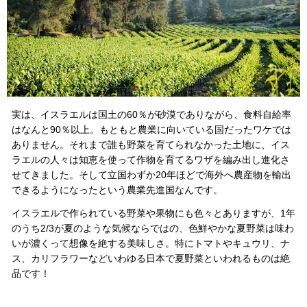
実は、イスラエルは国土の60％が砂漠でありながら、食料自給率
はなんと90％以上。もともと農業に向いている国だったワケでは
ありません。それまで誰も野菜を育てられなかった土地に、イス
ラエルの人々は知恵を使って作物を育てるワザを編み出し進化さ
せてきました。そして立国わずか20年ほどで海外へ農産物を輸出
できるようになったという農業先進国なんです。
イスラエルで作られている野菜や果物にも色々とありますが、
1年
のうち2/3が夏のような気候ならではの、色鮮やかな
夏野菜は味わ
いが濃くって想像を絶する美味しさ。特にトマトやキュウリ、ナ
ス、カリフラワーなどいわゆる日本で夏野菜といわれるものは絶
品です！