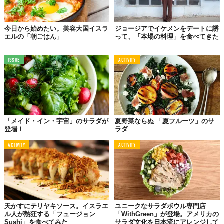
今日から始めたい。美容大国イスラ
ジョージアでイケメンをデートに誘
エルの「朝ごはん」
って、「本場の料理」を食べてきた
ISSUE
ACTIVITY
「メイド・イン・宇宙」のサラダが
夏野菜ならぬ 「夏フルーツ」のサ
登場！
ラダ
ACTIVITY
ACTIVITY
天かすにテリヤキソース。イスラエ
ユニークなサラダボウル専門店
ル人が熱狂する「フュージョン
「WithGreen」が登場。アメリカの
Sushi」を食べてみた
サラダ文化を日本流にアレンジして