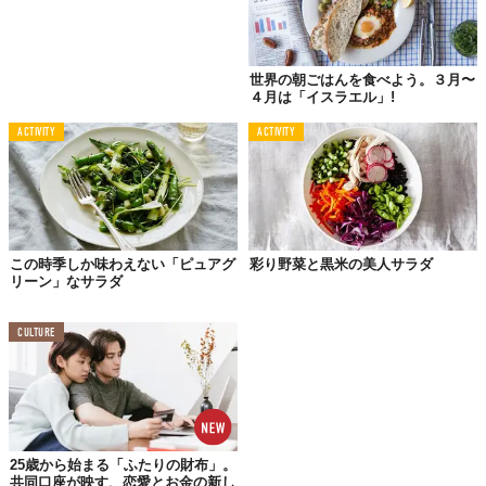
世界の朝ごはんを食べよう。３月〜
４月は「イスラエル」!
ACTIVITY
ACTIVITY
この時季しか味わえない「ピュアグ
彩り野菜と黒米の美人サラダ
リーン」なサラダ
CULTURE
25歳から始まる「ふたりの財布」。
共同口座が映す、恋愛とお金の新し