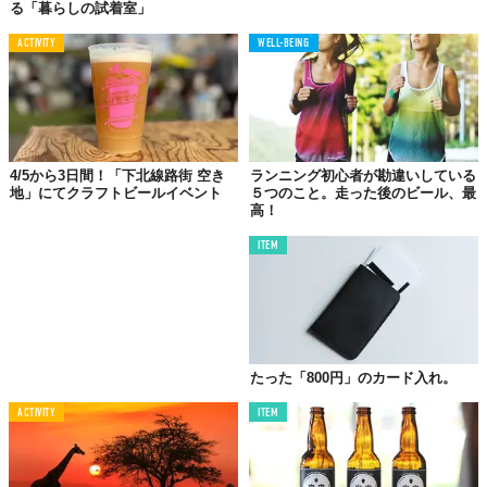
る「暮らしの試着室」
ACTIVITY
WELL-BEING
4/5から3日間！「下北線路街 空き
ランニング初心者が勘違いしている
クラフトビールメーカー「St. Eriks brewery」が手がけたポテト
地」にてクラフトビールイベント
５つのこと。走った後のビール、最
チップスは、日本円にしておよそ5,800円という代物。しかもこ
高！
れ、たったの5枚入りでの値段だというから驚き。
ITEM
ポテトチップスがたんに塩っぱいだけものもだったり、パリパリ
の小気味いい音をさせるだけのものに終わってしまっていない
か。本当においしいクラフトビールと合わせるのに、そんなポテ
トチップスで満足していないか。
こんなことを考えるビールメーカーは、世界広しといえど、おそ
たった「800円」のカード入れ。
らくはここだけ。どこまで本気だったのかは定かでないが、コス
ACTIVITY
ITEM
トも一切度外視したプロジェクトがスタートした。
「
The world's most exclusive potato chips. （世界で最も気
品のあるポテトチップス）
」、と彼らが公言するとおり、今回の