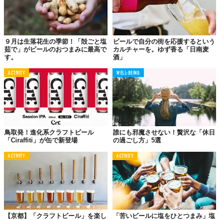
９月は生落花生の季節！「殻ごと塩
ビールで自分の街を応援するという
茹で」がビールのおつまみに最高で
カルチャーを。ゆず香る「日南麦
す。
酒」
こだわりは素材から。ベースのポテトに選んだのはNordic
ACTIVITY
WELL-BEING
ammarnasポテト。これにまとうフレーバーがまたすごい。秋の
味覚マツタケに、トリュフ、スウェーデン中部レクサンド産玉ね
ぎに、クラウンの名を拝するディルなどが使われている。
これらの食材を厳選し、味つけの総指揮をとったのが、スウェー
鳥取発！進化系クラフトビール
誰にも邪魔させない！贅沢な「休日
デン料理界を牽引するトップシェフたちによるナショナルチーム
「Ciraffiti」が缶で新登場
の過ごし方」5選
だ。その味は看板商品である「インディアン・ペール・エール」
と完璧にマッチするよう配合された自信作だとか。
ACTIVITY
ACTIVITY
化粧箱に入れられた過保護な贅沢ポテチは、実のところ100セッ
トのみ限定販売だったが、リリースされるやまたたく間に噂が広
まり、発売後すぐに売り切れてしまう人気ぶり。もはや、1枚あた
り1,160円近いポテチがどんなものだったのか。その味を想像をす
【京都】「クラフトビール」を楽し
「苦いビールに塩をひとつまみ」塩
るほかない。