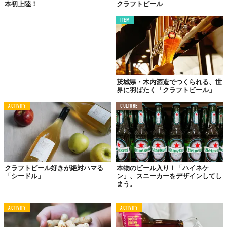
本初上陸！
クラフトビール
ITEM
茨城県・木内酒造でつくられる、世
界に羽ばたく「クラフトビール」
ACTIVITY
CULTURE
クラフトビール好きが絶対ハマる
本物のビール入り！「ハイネケ
「シードル」
ン」、スニーカーをデザインしてし
まう。
ACTIVITY
ACTIVITY