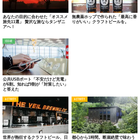
ミッションは、世界一おいしい（と自負する）ビールメーカー
が、世界一のポテトチップス（おつまみ）をつくること。
あなたの目的に合わせた「オススメ
無農薬ホップで作られた「最高に香
旅先11選」 贅沢な旅ならタンザニ
りがいい」クラフトビールを。
アへ！
食のトップチームが集結
マツタケにトリュフの香り
ISSUE
公共USBポート「不安だけど充電」
が6割。知れば9割が「対策したい」
と答えた
ACTIVITY
ACTIVITY
世界が熱狂するクラフトビール、日
都心から1時間。断崖絶壁で味わう