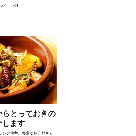
シピ
#
料理
からとっておきの
介します
リシア地方。豊富な魚介類をシ