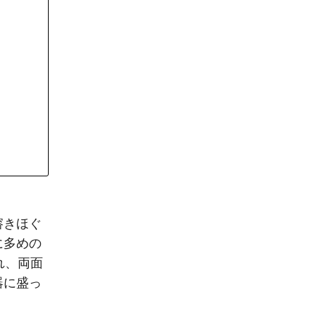
溶きほぐ
に多めの
れ、両面
器に盛っ