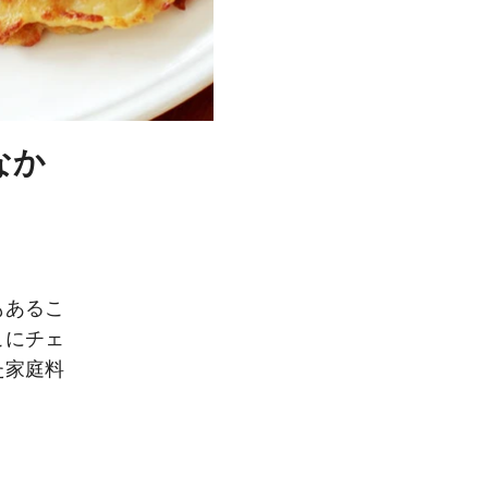
なか
もあるこ
こにチェ
た家庭料