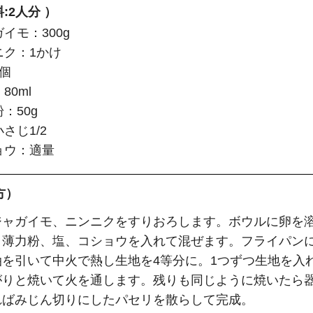
:2人分 ）
イモ：300g
ニク：1かけ
個
80ml
：50g
さじ1/2
ョウ：適量
方）
ジャガイモ、ニンニクをすりおろします。ボウルに卵を
、薄力粉、塩、コショウを入れて混ぜます。フライパン
油を引いて中火で熱し生地を4等分に。1つずつ生地を入
がりと焼いて火を通します。残りも同じように焼いたら
ればみじん切りにしたパセリを散らして完成。