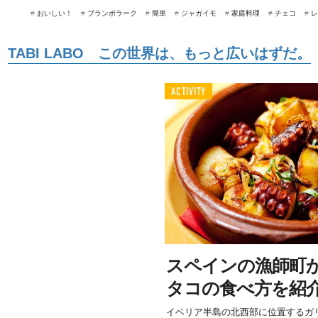
#
おいしい！
#
ブランボラーク
#
簡単
#
ジャガイモ
#
家庭料理
#
チェコ
#
レ
TABI LABO この世界は、もっと広いはずだ。
ACTIVITY
スペインの漁師町
タコの食べ方を紹
イベリア半島の北西部に位置するガ