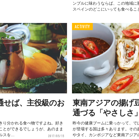
ンプルに味わうならば、この地域に
スペインのどこにいっても食べること.
ACTIVITY
通せば、主役級のお
東南アジアの揚げ
通づる「やさしさ
きり分かれる食べ物ですよね。好き
昨今の健康ブームに乗っかって、で
ことができるでしょうが、あのまま
が登場する国は多々あります。その
スを...
やタイ、カンボジアなど東南アジアの.
2017/05/15