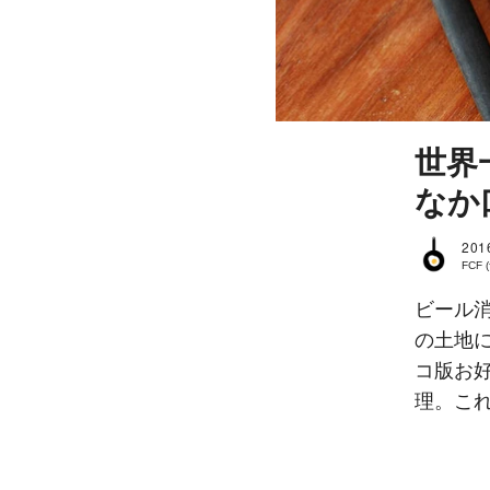
世界
なか
201
FCF
ビール
の土地
コ版お
理。こ