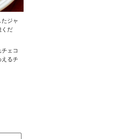
したジャ
焼くだ
れチェコ
わえるチ