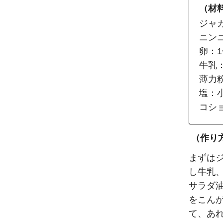
（材料
ジャガ
ニン
卵：1
牛乳：
薄力粉
塩：小
コシ
（作り
まずは
し牛乳
サラダ
をこん
て、あ