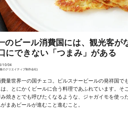
一のビール消費国には、観光客が
口にできない「つまみ」がある
6/10/04
 (食のクリエイティブ制作会社)
消費量世界一の国チェコ。ピルスナービールの発祥国で
には、とにかくビールに合う料理であふれています。そ
好み焼きとでも呼びたくなるような、ジャガイモを使っ
れがまあビールが進むこと進むこと。