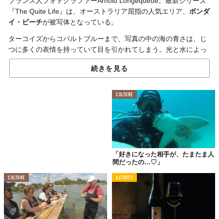
フランス人フォトグラファーArnold Longequeue。最新シリーズ
『The Quite Life』は、オーストラリア屈指の人気エリア、
ボンダ
イ・ビーチ
が被写体となっている。
ターコイズからコバルトブルーまで、写真の中の海の青さは、じ
つに多くの表情を持っていて目を引かれてしまう。光と水によっ
てつくられる多様な「青」は天然アートそのものだ。
続きを見る
#1
CULTURE
ターコイズ
「好きになった相手が、たまたま人
間だったの…♡」
CULTURE
ACTIVITY