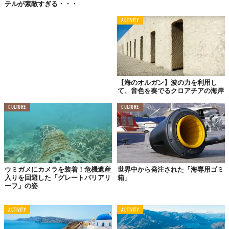
テルが素敵すぎる・・・
ACTIVITY
【海のオルガン】波の力を利用し
て、音色を奏でるクロアチアの海岸
#5
トロピック・アイル・ブルー
CULTURE
CULTURE
ウミガメにカメラを装着！危機遺産
世界中から発注された「海専用ゴミ
入りを回避した「グレートバリアリ
箱」
ーフ」の姿
ACTIVITY
ACTIVITY