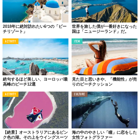
2018年に絶対訪れたい6つの「ビー
世界を旅した僕が一番好きになった
チリゾート」
国は「ニュージーランド」だ。
ACTIVITY
ITEM
#6
ミント・ブルー
絶句するほど美しい、ヨーロッパ最
見た目と思いきや、「機能性」が売
高峰のビーチ12選
りのビーチクッション
ACTIVITY
CULTURE
【絶景】オーストラリアにあるピン
海の中のやさしい「瞳」に恋をした
ク色の湖。その上をウイングスーツ
女性フォトグラファー