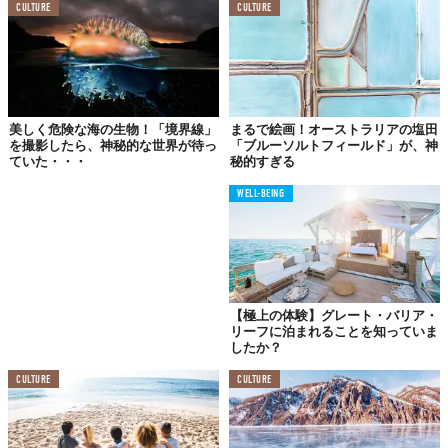
CULTURE
CULTURE
美しく危険な海の生物！「境界線」
まるで絵画！オーストラリアの塩田
を撮影したら、神秘的な世界が待っ
「ブルーソルトフィールド」が、神
ていた・・・
秘的すぎる
WELL-BEING
#3
オーシャン
【極上の体験】グレート・バリア・
リーフに泊まれることを知っていま
したか？
CULTURE
CULTURE