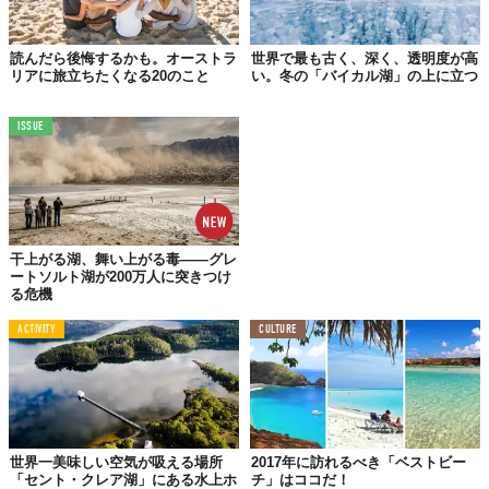
読んだら後悔するかも。オーストラ
世界で最も古く、深く、透明度が高
リアに旅立ちたくなる20のこと
い。冬の「バイカル湖」の上に立つ
ISSUE
#4
ブライト・シー
干上がる湖、舞い上がる毒——グレ
ートソルト湖が200万人に突きつけ
る危機
ACTIVITY
CULTURE
世界一美味しい空気が吸える場所
2017年に訪れるべき「ベストビー
「セント・クレア湖」にある水上ホ
チ」はココだ！