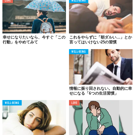
LOVE
WELL-BEING
これは、誰もがやってしまいそうなことですよね。例えば会社に
訪問した際、大きなイベントでも、話すべき相手としか話さな
い。イベントでのプレゼンの際も、ブッキングしてくれた人とし
か話さなかったり。だけど、ステージを設営、準備してくれたス
タッフたちにだって話す機会がないかもしれないのに。
幸せになりたいなら、今すぐ「この
これをやらずに「朝ダルい…」とか
行動」をやめてみて
言ってはいけない25の習慣
簡単なことで乗り越えられます。目線があったら会釈したり、笑
顔を見せることでも。または「どうも」と軽く挨拶してみたらど
WELL-BEING
うでしょう。その人がそこにいることに気づいてあげる、この反
応が重要なのです。
02.
情報に振り回されない。自動的に幸
他人の「自虐ネタ」に乗っかる
せになる「6つの生活習慣」
自分のことをネタにするのは良いとして、他人からネタにされる
WELL-BEING
LOVE
のは、誰だっていい気がしません。髪の毛が薄くなってきた事
実、体重が増えてきていること、仕事が大変だったり出世できそ
うになかったり、家族のグチ…。
自虐しているからって、お笑いのネタとして周りが乗っかるのは