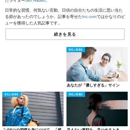
たライター
Jeff Haden
。
日常的な習慣、何気ない言動、日頃の自分たちの生活に思い当た
る節があったのでしょうか、記事を寄せた
Inc.com
ではかなりのビ
ューを獲得した人気記事です。
続きを見る
本当に優しい人の共通点は、
していない習慣にある
WELL-BEING
私が知る成功している人たちは、軒なみみんな優しい。これは偶
然ではありません。なぜならやりがいのあることは、たいてい一
人では成し得ないものだから。周囲との良好な関係を築くことに
よって、成功へと導いてくれるのです。それに、優しくした方が
あなたが「優しすぎる」サイン
人生も楽しくもなる。優しい人、楽しい人たちが絶対にしないこ
とがあります。例えば、こんなこと。
WELL-BEING
WELL-BEING
01.
“蚊帳の外”の人たちを無視する
この6つの習慣を身につけて、「感
見えない素顔を、見つめるとき