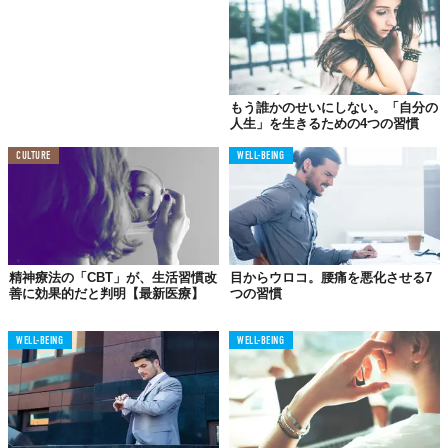
04.
相手に求めすぎる
もう誰かのせいにしない。「自分の
人生」を生きるための4つの習慣
CULTURE
WELL-BEING
精神療法の「CBT」が、生活習慣改
目からウロコ。腰痛を悪化させる7
善に効果的だと判明【最新医療】
つの習慣
WELL-BEING
WELL-BEING
©iStock.com/Anchiy
よく知らない男性から、時間もかかるようなとても大きな頼まれ