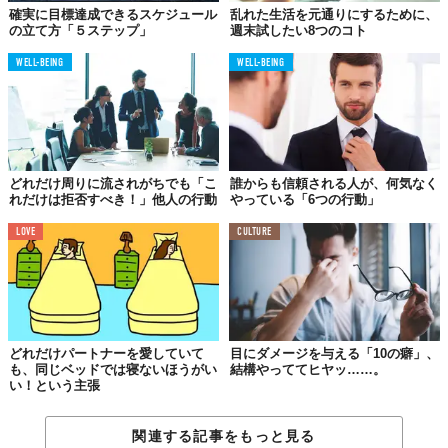
ごとをされたとします。とても自分じゃ抱えきれない頼みごとで
確実に目標達成できるスケジュール
乱れた生活を元通りにするために、
もあるからと、一度は断ります。それでもしつこく頼まれとしま
の立て方「５ステップ」
週末試したい8つのコト
す。何度も断ると、最後に出てくるのが「一生のお願いだから。
WELL-BEING
WELL-BEING
僕にとってすごく大事なんだ」というカード。
確かに、必要なのかもしれない。でも、その必要性が問題なんじ
ゃないか。世界はあなたに借りがあるわけでもないから、タダで
助言や成功を与えられるわけではありません。あなたに与えられ
るものとしたら、自分が努力して得たものだけ。
どれだけ周りに流されがちでも「こ
誰からも信頼される人が、何気なく
れだけは拒否すべき！」他人の行動
やっている「6つの行動」
人は自分で助けられるような人を助けたいと思い、そして助けた
人に助けられるもの。それによって、お互いが助け合えるような
LOVE
CULTURE
人たちとの絆が強くなるのです。みんなこのような関係性、そし
てそういう人が増えて欲しいとも願っています。
05.
どれだけパートナーを愛していて
目にダメージを与える「10の癖」、
誰かのSOSに、
も、同じベッドでは寝ないほうがい
結構やっててヒヤッ……。
い！という主張
聞こえないフリをする
人間が生きていくうえで、同じタイミングで2つ以上のものが必要
関連する記事をもっと見る
な場合もあります。例えば、いくらかのお金と、食べものと、暖