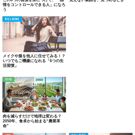
情をコントロールできる人」になろ
う
WELL-BEING
メイクや服を他人に任せてみる！？
いつでもご機嫌になれる「6つの生
活習慣」
ISSUE
©iStock.com/AleksandarGeorgiev
例えばジムに年齢が自分より上で、体重150キロぐらい男性がい
るとしましょう。エアロビクスだったり、トレーニングマシーン
の利用でも、とても苦労している様子が伺えます。
肉を減らすだけで地球は変わる？
彼の努力は認めますが、誰も彼に話しかけません。むしろ、透明
2050年、食卓から始まる“農業革
命”
人間にされて気づかないというような扱われよう。なぜか？それ
は、彼が
その場に馴染めていない
と思われているからです。