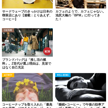
カフェで仕事 迷惑
スタバ パソコン きもい
サードウェーブのきっかけは日本の
カフェのようで、カフェじゃない。
カフェ パソコン 何してる
喫茶店にあり【連載：とりあえず、
池尻大橋の「BPM」に行ってき
コーヒー】
た！
「迷惑」「何してる」というネガティブワード祭りです…。日本
CULTURE
では、カフェで仕事や勉強をするという文化は栄えないんでしょ
うか。最近はコンセントなど環境が揃ったカフェも増えているよ
うに感じますが、やっぱりまだまだやりにくいのかなぁ、なんて
思ったり。
ブランドバッグは「推し活の燃
料」。Z世代が選ぶ理由は、見栄で
はなく自己充足
「自分以外のこと」を
気にしすぎ？
ACTIVITY
WELL-BEING
コーヒーナップを取り入れた「最高
「睡眠×コーヒー」で午後の効率ア