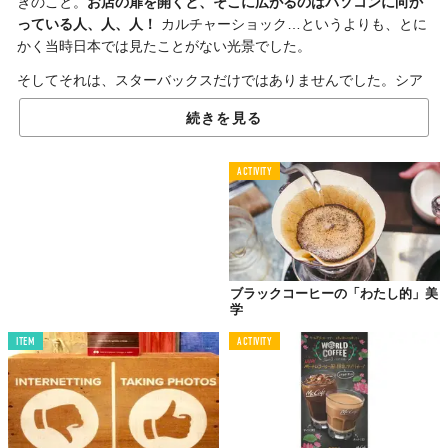
きのこと。
お店の扉を開くと、そこに広がるのはパソコンに向か
っている人、人、人！
カルチャーショック…というよりも、とに
かく当時日本では見たことがない光景でした。
そしてそれは、スターバックスだけではありませんでした。シア
トルのカフェでは、学生さんが昼夜構わず勉強していて、課題を
続きを見る
こなしたり、グループで勉強会を開いていたり。ビジネスマン、
プログラマー、いろんな人がパソコンに向かいながらコーヒー片
手に黙々と仕事をしています。
ACTIVITY
コーヒーを飲みに来ている、というよりは、コーヒー代を払って
場所を借りている感覚。
お店側もコーヒーさえ頼んでくれていた
ら、どれだけ長居しようが全然気にしていない様子。
ブラックコーヒーの「わたし的」美
学
家よりはかどるから
仕方ない
ITEM
ACTIVITY