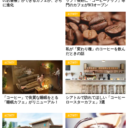
のお昼寝」ができるカフェが、さら
ップ！長野に「コーヒーナップ」専
に進化
門のカフェが9/3オープン
ACTIVITY
私が「変わり種」のコーヒーを飲ん
だときの話
もちろん、コーヒーを楽しむ空間でカタカタと隣で仕事をされる
と、あまり感じが良くないと思われるのかもしれませんし、
日本
ACTIVITY
ACTIVITY
はアメリカのように「隣の人が何をしていようが、個人の価値が1
番大切」という文化でもないですからね
。
フリーランスや、在宅勤務OKの会社が、日本でも増えているのは
事実。もともと「パソコン＋カフェ＝普通」という前提の、シェ
アオフィス×カフェみたいな場所が今後増えれば、日本にももっと
「コーヒー」で良質な睡眠をとる
シアトルで訪れてほしい「コーヒー
馴染んでいくのかもしれないですね。
「睡眠カフェ」がリニューアル！
ロースターカフェ」3選
ACTIVITY
ACTIVITY
TABI LABO
この世界は、もっと広いはずだ。