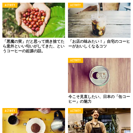
のに最適。それに、他の人に淹れてもらうコーヒーのほうがおい
ACTIVITY
ACTIVITY
しいですしね
。とくに私のようなフリーランスにはもってこいで
す。2015年に本を出版したんですが、実は一冊書き上げたのもカ
フェでした。家だったらダラダラして締め切りに間に合ってなか
っただろうな、って今でも思います。
「悪魔の実」だと思って焼き捨てた
「お店の味みたい！」自宅のコーヒ
ら意外といい匂いがしてきた、とい
ーがおいしくなるコツ
うコーヒーの起源の話。
「迷惑」「うるさい」
「きもい」
ACTIVITY
ところが、そんな「カフェでパソコン」が普通であることにどっ
ぷり浸かっていると、これまた“逆カルチャーショック”という現
象が起こります。日本では「カフェでパソコンを開いていると“意
識高い”感じがする」らしいじゃないですか。
今こそ見直したい、日本の「缶コー
決して昔の話でもなく「カフェ パソコン」で検索してみたら、関
ヒー」の魅力
連キーワードにはこんなものも出てきました。
ACTIVITY
ACTIVITY
喫茶店 パソコン 迷惑
カフェ パソコン うるさい