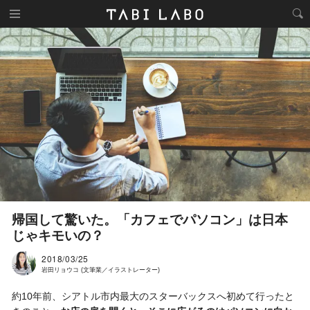
帰国して驚いた。「カフェでパソコン」は日本
じゃキモいの？
2018/03/25
岩田リョウコ (文筆業／イラストレーター)
約10年前、シアトル市内最大のスターバックスへ初めて行ったと