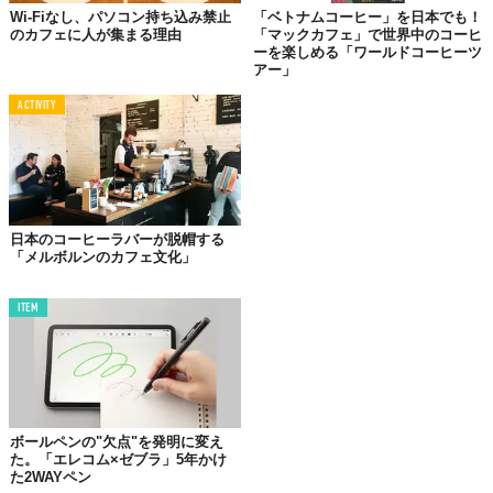
Wi-Fiなし、パソコン持ち込み禁止
「ベトナムコーヒー」を日本でも！
のカフェに人が集まる理由
「マックカフェ」で世界中のコーヒ
ーを楽しめる「ワールドコーヒーツ
アー」
ACTIVITY
日本のコーヒーラバーが脱帽する
「メルボルンのカフェ文化」
かくいう私も、家で仕事をしようと思えば思うほど、ついテレビ
を見てしまったり、仕事とはまったく関係ない知識をWikipediaで
ITEM
読み漁っているうちに数時間経っていたり、ゴロンと寝転がって
休憩しているうちに寝てしまったり…。
ダラける誘惑のない環境に自分自身を置くため、徐々に私もカフ
ェで仕事をするようになりました。その居心地の良さに「ここが
自分のオフィス」と言わんばかりに、毎朝、まるで出社するかの
ボールペンの"欠点"を発明に変え
ようにカフェ通い。
た。「エレコム×ゼブラ」5年かけ
た2WAYペン
甘すぎる自分に“他人の監視”をつけられるカフェは、仕事をする