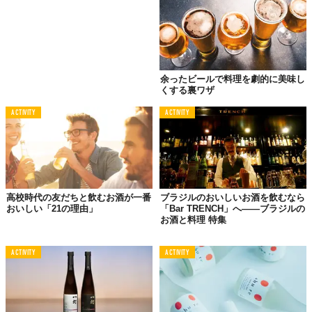
題だ。
まず、今の季節にうれしい熱燗バージョンもつくれること。
余ったビールで料理を劇的に美味し
くする裏ワザ
ACTIVITY
ACTIVITY
高校時代の友だちと飲むお酒が一番
ブラジルのおいしいお酒を飲むなら
おいしい「21の理由」
「Bar TRENCH」へ――ブラジルの
お酒と料理 特集
ACTIVITY
ACTIVITY
電子レンジで1分間温めると「燗（かん）グリア」が完成する。