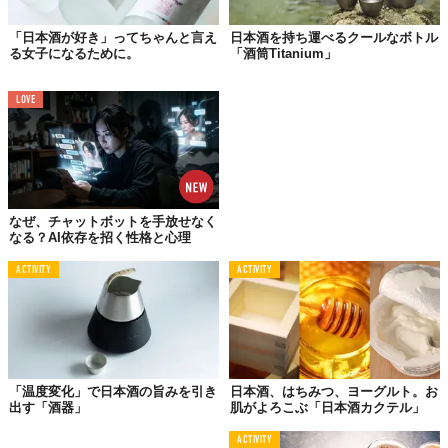
「日本酒が好き」ってちゃんと言え
日本酒を持ち運べるクールなボトル
る女子になるために。
「酒筒Titanium」
LOVE
フレーバーだってこんなに。もも、ゆず、りんごをはじめ、農家
さんとコラボした数量限定フレーバーにも注目だ。今でいうと、
新潟県産イチゴ「越後姫」や、幻の洋ナシ「ル レクチエ」（「ル
レクチエ」の詳細はぜひ
コチラ
をチェック！）が登場中。
なぜ、チャットボットを手放せなく
なる？AI依存を招く性格と心理
飲んでしまった後に残ったフルーツは、日本酒が沁みこんで、じ
ACTIVITY
ACTIVITY
んわりおいしいおつまみにもなる。フルーツをみんなで交換し合
うのも楽しそうだ。
いろんな飲み物に化ける
ぽんしゅグリア
「温度変化」で日本酒の旨みを引き
日本酒、はちみつ、ヨーグルト。お
出す「酒器」
肌がよろこぶ「日本酒カクテル」
これだけでも、なんかもう、宅飲み（とくに女子会）ウケしそう
ACTIVITY
感満載なんだけど、本当におすすめな理由としてはこれ以降が本