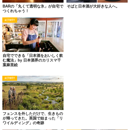
BARの「丸くて透明な氷」が自宅で
そばと日本酒が大好きな人へ。
つくれちゃう！
ACTIVITY
自宅でできる「日本酒をおいしく飲
む魔法」by 日本酒界のカリスマ千
葉麻里絵
まず、「ぽんしゅ」は日本酒の俗称。「ぽんしゅグリア」は、サ
ングリアをヒントに考えられた日本酒カクテルのことなのだ。そ
して、正確にいうと、「ぽんしゅグリア」という商品は、日本酒
ACTIVITY
カクテルキットである。
清酒カップをイメージしたというカップの中身を見てみると……
フェンスを外しただけで、生きもの
が帰ってきた。英国で始まった「リ
ワイルディング」の奇跡