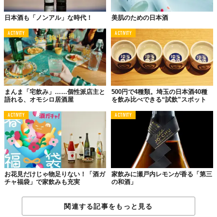
日本酒も「ノンアル」な時代！
美肌のための日本酒
つぎに、飲み方をアレンジできるから、お酒が強い人も弱い人
ACTIVITY
ACTIVITY
も、一緒に“同じもの”を楽しめること。
どういうことかという
と、
●「日本酒は飲みにくい」と思っている人は、日本酒の量を少なめ
にして、ロック、ソーダ割りにすることで飲み口が軽く、爽やか
まんま「宅飲み」……個性派店主と
500円で4種類。埼玉の日本酒40種
になる。
語れる、オモシロ居酒屋
を飲み比べできる“試飲”スポット
●「それでも･･･」という人は、さらに果汁を加えてジューシー
ACTIVITY
ACTIVITY
に。りんごのフレーバーにはりんごジュースというふうに同じも
のを加えてもいいし、あえて違う果汁を入れるのもおいしそう
だ。
●「そもそもそういう問題じゃない！（お酒飲めない）」という人
は、紅茶を入れてフレーバーティーにする飲み方もある。
お花見だけじゃ物足りない！「酒ガ
家飲みに瀬戸内レモンが香る「第三
チャ福袋」で家飲みも充実
の和酒」
●番外として、「飲み足りない」という人は、もちろん、注ぐ用に
用意しておいた日本酒をそのまま飲んだっていいわけだ。
関連する記事をもっと見る