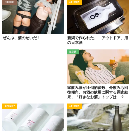
CULTURE
ACTIVITY
ぜんぶ、酒のせいだ！
新潟で作られた、「アウトドア」用
の日本酒
ISSUE
国産フルーツと、新潟銘菓のはっか糖、甜菜（てんさい）糖がこ
んなふうに。つくり方はいたって簡単、
好きな銘柄の日本酒
180ccをカップに注ぐだけ！
お酒を注いだときに、はっか糖が浮
家飲み派が圧倒的多数、外飲みも回
復傾向。お酒の飲用に関する調査結
かび上がり、そのあと1〜2分ほど待つと雪が降るように溶けてい
果、「好きなお酒」トップは…？
く。この瞬間も見逃さないでほしい。
ACTIVITY
ACTIVITY