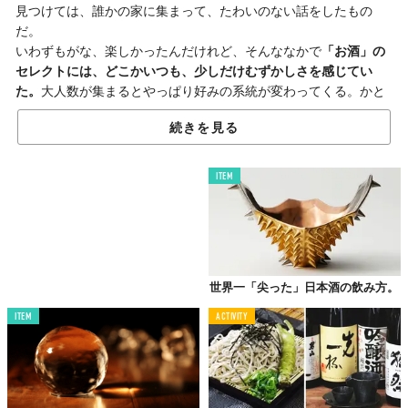
見つけては、誰かの家に集まって、たわいのない話をしたもの
だ。
いわずもがな、楽しかったんだけれど、そんななかで
「お酒」の
セレクトには、どこかいつも、少しだけむずかしさを感じてい
た。
大人数が集まるとやっぱり好みの系統が変わってくる。かと
いって、各々が好きなものを好きなだけ買おうとすると、限られ
続きを見る
た予算をオーバーするし、かさばるし、もはや収集がつかなくな
るし。
ITEM
……という大学時代のことを思い出したのは、これからご紹介す
る
「ぽんしゅグリア」
を見つけたから。そして、それは、大学時
代に感じていた「宅飲みにおける、お酒のセレクト問題」を解決
できるかもしれない、とも思ったりした。
世界一「尖った」日本酒の飲み方。
ぽんしゅグリア、こう楽しむ。
ITEM
ACTIVITY