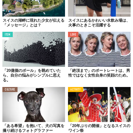
スイスの湖畔に現れた少女が伝える
スイスにあるかわいい水飲み場は、
「メッセージ」とは？
火事のときこそ活躍する
ITEM
LOVE
スイスの山々はとても美しい。そこで、夜を過ごすとき僕
は幸福で満たされるんだ。
「20億個のボール」を眺めていた
「絶頂まで」のポートレートは、男
アルプスにいるときは、まるで自分の家にいるような心地
ら、自分の悩みがシンプルに思え
性ではなく女性自身の笑顔のため。
良さすら感じてしまう。僕は、これからもスイスに住み続
る。
けたいと思っているよ。
CULTURE
ACTIVITY
現在、Fabioは銀行員として働くために勉強中。ただ、将来はス
イスの魅力を伝えるためにプロの写真家になりたいという熱い思
いがあります。
「ある希望」を抱いて、犬の写真を
「20年ぶりの開催」となるスイスの
撮り続けるフォトグラファー
ワイン祭