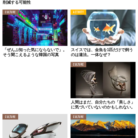
削減する可能性
気持ちはもちろんあったけど、それでも自然の中にいるときの“幸
せ”にどうしても会いに行きたかった」
と、語っています。
CULTURE
ACTIVITY
彼の話から私は、「まるで恋に落ちたみたい」と、思ってしまい
ました。
アルプスで家族の時間を
「ぜんぶ知った気にならないで」。
スイスでは、金魚を1匹だけで飼う
そう聞こえるような韓国の写真
のは違法。一体なぜ？
CULTURE
人間はまだ、自分たちの「美しさ」
に気づいていないのかもしれない。
CULTURE
CULTURE