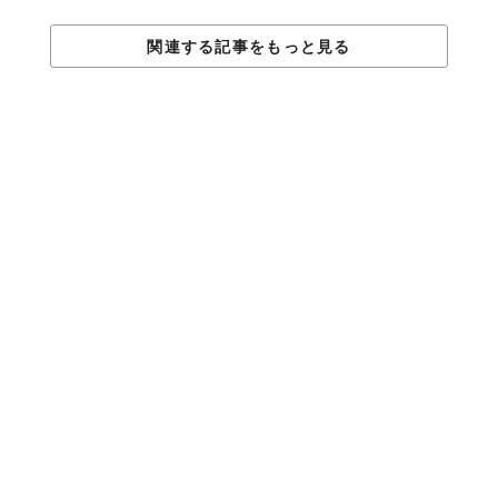
関連する記事をもっと見る
すでにFabioは
Instagram
で将来のための準備をしており、20万人