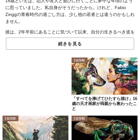
18歳といえば、恋人や友人と遊びに行くことに夢中な年頃のよう
に思っていました。私自身がそうだったから。けれど、Fabio
Zinggの青春時代の過ごし方は、少し他の若者とは違うのかもしれ
ません。
彼は、2年半前にあることに気づいて以来、自分の生きるべき道を
突き進んでいるのです。その気づいたことというのは、
生まれ育
続きを見る
ったスイスのとてつもない美しさ。
CULTURE
どうして…どうして、
こんなに綺麗なんだろう。
「すべてを捧げてひたすら描け」16
歳の天才画家が両親から教わったこ
と
CULTURE
CULTURE