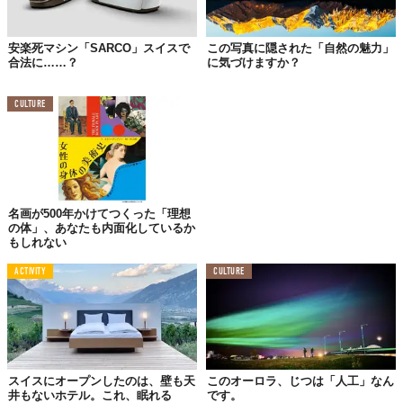
安楽死マシン「SARCO」スイスで
この写真に隠された「自然の魅力」
合法に……？
に気づけますか？
CULTURE
名画が500年かけてつくった「理想
の体」、あなたも内面化しているか
もしれない
ACTIVITY
CULTURE
スイスにオープンしたのは、壁も天
このオーロラ、じつは「人工」なん
井もないホテル。これ、眠れる
です。