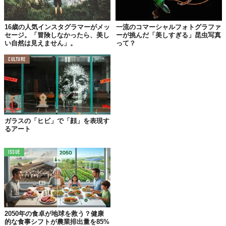
16歳の人気インスタグラマーがメッ
一流のコマーシャルフォトグラファ
セージ。「冒険しなかったら、美し
ーが挑んだ「美しすぎる」昆虫写真
い自然は見えません」。
って？
CULTURE
ガラスの「ヒビ」で「顔」を表現す
るアート
まだ15、16歳くらいだったFabioはある日、“自然の姿”を撮影しに
ISSUE
カメラを持ってスイスの山奥へと出かけました。そこで出会った
のは、自然の中を生きる動物たち、季節によってさまざまな表情
を見せる山々。眺めているうちに、あらためて故郷の美しさに気
づいたのです。
その日から、週末になると必ず何時間もかけてハイキングに出か
2050年の食卓が地球を救う？健康
けるように。まだ遊びたい盛りだったFabioは、
「友達と遊びたい
的な食事シフトが農業排出量を85%