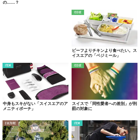
の……？
ISSUE
ビーフよりチキンより食べたい。ス
イスエアの「ベジミール」
ITEM
ISSUE
中身もスキがない「スイスエアのア
スイスで「同性愛者への差別」が刑
メニティポーチ」
罰の対象に
CULTURE
ITEM