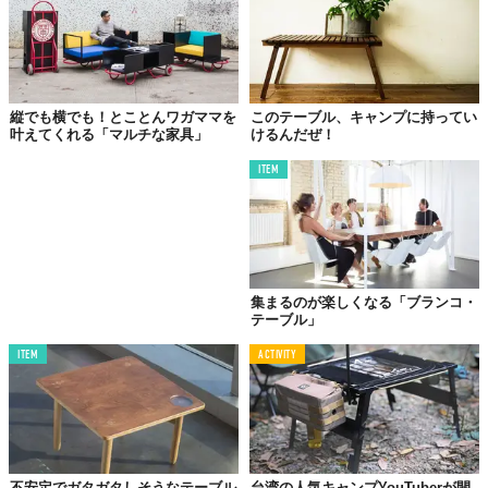
縦でも横でも！とことんワガママを
このテーブル、キャンプに持ってい
叶えてくれる「マルチな家具」
けるんだぜ！
ITEM
集まるのが楽しくなる「ブランコ・
テーブル」
ITEM
ACTIVITY
不安定でガタガタしそうなテーブル
台湾の人気キャンプYouTuberが開