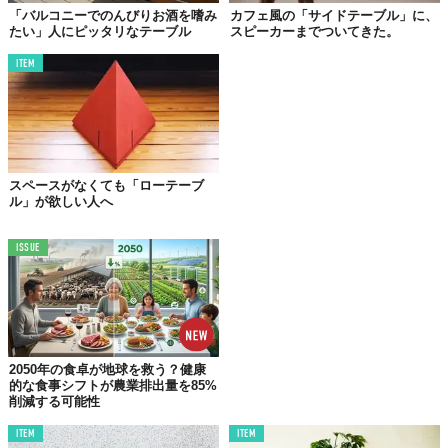
「バルコニーでのんびりお酒を嗜み
カフェ風の「サイドテーブル」に、
たい」人にピッタリなテーブル
スピーカーまでついてきた。
ITEM
スペースがなくても「ローテーブ
ル」が欲しい人へ
昨年、イギリス最大の現代アートフェア「フリーズ・ロンドン」
ISSUE
にて初お目見えしたこのテーブル。個人的には、かなり発売日が
気になっている。
Licensed material used with permission by
Heatherwick Studio
TABI LABO
2050年の食卓が地球を救う？健康
的な食事シフトが農業排出量を85%
この世界は、もっと広いはずだ。
削減する可能性
ITEM
ITEM