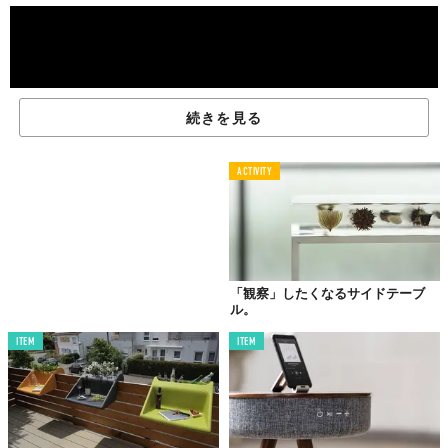
続きを見る
ACTIVITY
まあ、ぶっちゃけちゃえば、伸縮するテーブルって珍しくない。
「観察」したくなるサイドテーブ
でも、伸ばすと不格好になるっていうのがお決まりのパターン。
ル。
でも、『Friction Table』と名づけられたこいつなら、そこらへん
の心配もなし。じゃばら状に開くデザインは、限りなくシンプル
ITEM
ITEM
で美しい。