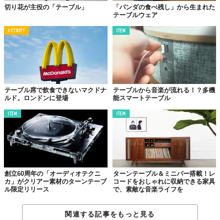
切り花が主役の「テーブル」
「パンダの食べ残し」から生まれた
テーブルウェア
ACTIVITY
ITEM
テーブル席で飲食できないマクドナ
テーブルから音楽が流れる！？多機
ルド。ロンドンに登場
能スマートテーブル
ITEM
ITEM
創立60周年の「オーディオテクニ
ターンテーブル＆ミニバー搭載！レ
カ」がクリアー素材のターンテーブ
コードをおしゃれに収納できる家具
ル限定リリース
で、素敵な音楽ライフを
関連する記事をもっと見る