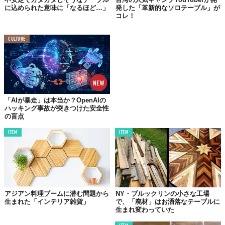
に込められた意味に「なるほど…」
発した「革新的なソロテーブル」が
コレ！
CULTURE
「AIが暴走」は本当か？OpenAIの
ハッキング事故が突きつけた安全性
の盲点
ITEM
ITEM
アジアン料理ブームに潜む問題から
NY・ブルックリンの小さな工場
生まれた「インテリア雑貨」
で、「廃材」はお洒落なテーブルに
生まれ変わっていた