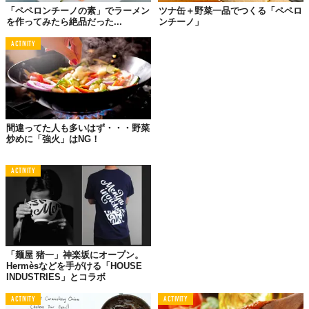
「ペペロンチーノの素」でラーメン
ツナ缶＋野菜一品でつくる「ペペロ
©
Nishihama/Shutterstock.com
を作ってみたら絶品だった...
ンチーノ」
「ペペロンチーノだけは得意なんです」と、普段は“食べ専”の後
ACTIVITY
輩が包丁を握りました。午前中のミーティングが長引き、午後か
ら別のアポもある。時間は30分ってところ。
アポの前にペペロンチーノかい！ってのはさておき。彼、週末キ
ッチンに立つくらいで、あんまり料理はしないそう。のわりにい
い音させてニンニクを刻んでちゃっちゃと用意する。ちょいと奮
間違ってた人も多いはず・・・野菜
炒めに「強火」はNG！
発したというエクストラヴァージンのオリーブオイルまで仕込ん
でたりして。
ACTIVITY
なんとも…味気ない「味」
の正体、わかる？
さて、そこから。
「麺屋 猪一」神楽坂にオープン。
Hermèsなどを手がける「HOUSE
フライパンを中火にかけてオイルをひいて、しばらくしてニンニ
INDUSTRIES」とコラボ
クと唐辛子を投入。「ジュッ」と勢いよく若草色の海ではじける
ニンニク。キツネ色になったタイミングを見計らって、程よく隣
ACTIVITY
ACTIVITY