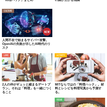
ど、僕がつくるとしたらばこう（なんて、おせっかい）。だっ
て、これ知っとくだけで世界変わるもん。
CULTURE
香りを“引き出す”調理法
人間不在で始まるサイバー攻撃。
OpenAIの失敗が示したAI時代のリ
スク
LOVE
ACTIVITY
2人の仲がギュッと縮まるデートプ
MITならではの「料理ハック」。材
ラン。それは「料理」を一緒につく
料とレシピを料理写真から予測す
ること
る。
ISSUE
©
Africa Studio/Shutterstock.com