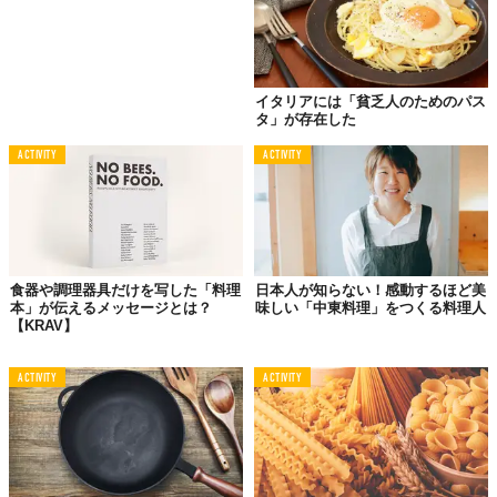
ニンニクはスライスでも、みじん切りでも、包丁の腹でつぶすだ
けでも、なんでもOK。むしろ大事なのは、火加減のほう。常温の
オイルをフライパンに引いてニンニクを入れ火にかける。ポイン
トは弱火でじっくり、です。
イタリアには「貧乏人のためのパス
タ」が存在した
香味野菜の持ち味である「香り」を引き出すには、弱火でじっく
り火を入れていく。というか、
香りを油に移していく
。これ、実
ACTIVITY
ACTIVITY
際やってみるとわかりますが案外時間がかかる作業。じーっと待
つ。慌てない。焦がしたら元も子もないからね。
だから、急いでいるときにペペロンチーノはつくるもんじゃない
よってハナシ。
食器や調理器具だけを写した「料理
日本人が知らない！感動するほど美
やがて、フライパンからいい香りが立ってきます。きつね色はあ
本」が伝えるメッセージとは？
味しい「中東料理」をつくる料理人
【KRAV】
くまで目安。鼻で感じましょう、鼻で。あらかじめオイルにみじ
ん切りにしたニンニクを漬け込んでおいて香りを移したりもでき
るけど、やっぱりその場でアーリオオーリオする方がだんぜんウ
ACTIVITY
ACTIVITY
マイ。
そうそう、唐辛子。
これは好みだけど、辛いの好きなら種ごといくとか、量を増やす