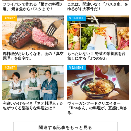
よりも、ちょっとだけソースの温度が下がってから食べるがオス
フライパンで作れる「驚きの料理3
これは、間違いなく「パスタ史」を
スメ。辛味成分カプサイシンは、油に溶けでる性質があるからニ
選」 焼き魚からパスタまで！
ゆるがす大事件だ！
ンニクと一緒に火にかけるわけだけど、辛味の効力を発揮するの
ACTIVITY
WELL-BEING
は熱々の状態よりもむしろ落ち着いてきてから。思ったよりも辛
かった！なんてことにならないようにね。
Top photo: ©
Maxal Tamor/shutterstock
肉料理がおいしくなる、あの「真空
もったいない！ 野菜の栄養素を台
調理」を自宅で。
無しにする「3つのNG」
TABI LABO
この世界は、もっと広いはずだ。
ACTIVITY
WELL-BEING
今追いかけるべき「ネオ料理人」た
ヴィーガンフードクリエイター
ちがつくる型破りな料理とは？
「iinaさん」の料理が、五感に刺さ
る。
関連する記事をもっと見る