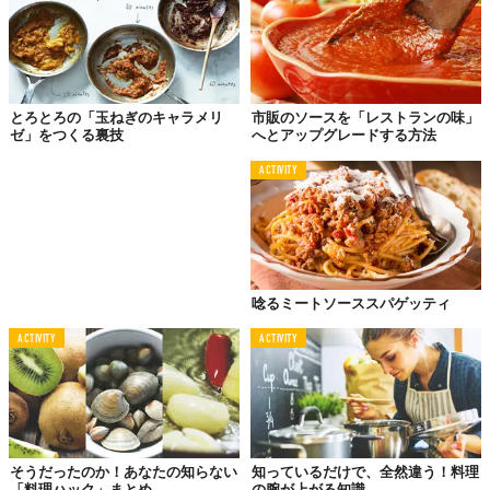
で茹で上げたパスタをフライパンに。さっと絡めて、品よくオレ
ガノなんかを散らして、ハイできあがり（ドヤ顔です）。
もう、わかる人はわかるんだけど、彼の名誉のためにこう表現す
るのをお許しください。
とろとろの「玉ねぎのキャラメリ
市販のソースを「レストランの味」
決してマズいわけじゃない。ただ、「味気ない味」。
ゼ」をつくる裏技
へとアップグレードする方法
べつに塩が利いてないとか、オレガノがしらすやボッタルガだっ
ACTIVITY
たら良かったとか、具材が不満とか、そういうことを言いたいん
じゃない。単純に「味気ない」のです。なぜかって？そう、アー
リオオーリオ（aglio olio）してないからです。
唸るミートソーススパゲッティ
シンプルに見えて奥が深い
ACTIVITY
ACTIVITY
かんたんに言えばアーリオオーリオって、ニンニクの香り（風味
もね）をオリーブオイルに移したソースのこと。材料もシンプル
ならレシピは単純。でもこの「移しかた」が一筋縄ではいかな
い。
なんだってそうだけど、単純そうなものほど奥が深い。ゆえにお
そうだったのか！あなたの知らない
知っているだけで、全然違う！料理
もしろい。彼のペペロンチーノが悪かったわけじゃないんだけ
「料理ハック」まとめ
の腕が上がる知識