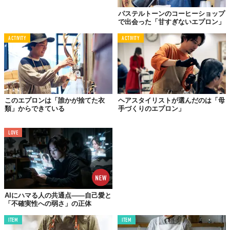
パステルトーンのコーヒーショップ
で出会った「甘すぎないエプロン」
ACTIVITY
ACTIVITY
©YUJI IMAI
このエプロンは「誰かが捨てた衣
ヘアスタイリストが選んだのは「母
茅ヶ崎のジーンズショップ
touch is love
に特注したエプロンは、
類」からできている
手づくりのエプロン」
一反もののヴィンテージデニム生地からつくられたもの。セルビ
ッチに走る赤耳がその証拠。何往復もミシンがけした肩紐は、デ
LOVE
ザインと補強を兼ねたつくり。おまけに、自然とカラダに巻きつ
くシルエットになるよう裁断された生地にも工夫を感じる。
愛用のエプロンに袖を通すと、いつも通りの溶接作業が始まっ
た。バチバチという乾いた音とともに散る火花が、藍色のエプロ
ンに当たっては跳ね返ってくる。
AIにハマる人の共通点——自己愛と
「不確実性への弱さ」の正体
「生地としての強度があるので瞬発的なものは弾きますが、デニ
ムといえど、ずっと当たっていると焼き焦げます。化繊だったら
ITEM
ITEM
一瞬で穴が開きますけどね」。