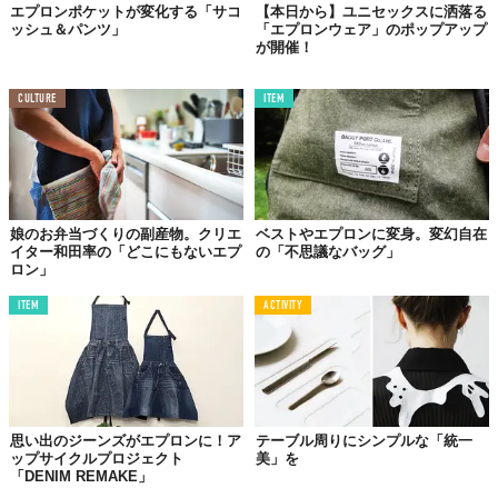
エプロンポケットが変化する「サコ
【本日から】ユニセックスに洒落る
ッシュ＆パンツ」
「エプロンウェア」のポップアップ
が開催！
©YUJI IMAI
CULTURE
ITEM
娘のお弁当づくりの副産物。クリエ
ベストやエプロンに変身。変幻自在
イター和田率の「どこにもないエプ
の「不思議なバッグ」
ロン」
ITEM
ACTIVITY
©YUJI IMAI
思い出のジーンズがエプロンに！ア
テーブル周りにシンプルな「統一
ップサイクルプロジェクト
美」を
ファッションと保護性
「DENIM REMAKE」
ギリギリの融合