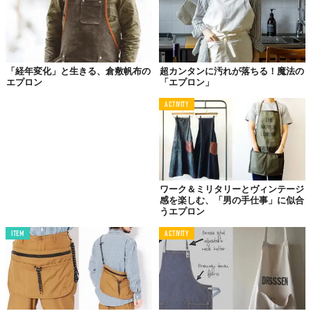
この火花と向き合いうこと2年。使い込まれたデニム特有の貫禄が
備わった。よく見れば作業台に据える左脚の方だけ、エプロンも
ダメージを受けている。焦げ跡がシミのように付着したもの、そ
れを通り越すとデニムに銃痕のような穴が開く。
「経年変化」と生きる、倉敷帆布の
超カンタンに汚れが落ちる！魔法の
エプロン
「エプロン」
「縮みや色落ちもあります。そりゃデニムですからね。きれいに
ACTIVITY
使ってパリッとしてるのも可愛いんですが、程よく色が落ちてシ
ワができて、ヴィンテージっぽさが増してくるとまたいい」。
ワーク＆ミリタリーとヴィンテージ
感を楽しむ、「男の手仕事」に似合
うエプロン
ITEM
ACTIVITY