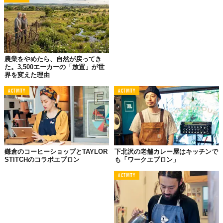
©YUJI IMAI
農業をやめたら、自然が戻ってき
ヴィンテージデニムに開いた穴
た。3,500エーカーの「放置」が世
Fe★NEEDSのエプロン
界を変えた理由
スチールや溶接を身近に体験できるアイアンワークショップ
ACTIVITY
ACTIVITY
Fe★NEEDS中目黒店。ここのエプロンがとにかくカッコイイ。一
見すればただのデニムエプロン。されど素材も、シルエットも、
溶接加工ならではの用途がデザインに落とし込まれた秀作だ。
インストラクター桑原康介さんの2年もの。まずは裏地からご紹
介。
鎌倉のコーヒーショップとTAYLOR
下北沢の老舗カレー屋はキッチンで
STITCHのコラボエプロン
も「ワークエプロン」
ACTIVITY