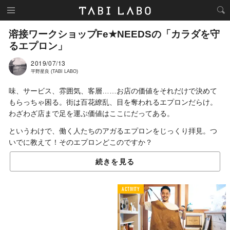
溶接ワークショップFe★NEEDSの「カラダを守
るエプロン」
2019/07/13
平野星良 (TABI LABO)
味、サービス、雰囲気、客層……お店の価値をそれだけで決めて
もらっちゃ困る。街は百花繚乱、目を奪われるエプロンだらけ。
わざわざ店まで足を運ぶ価値はここにだってある。
というわけで、働く人たちのアガるエプロンをじっくり拝見。つ
いでに教えて！そのエプロンどこのですか？
続きを見る
ACTIVITY