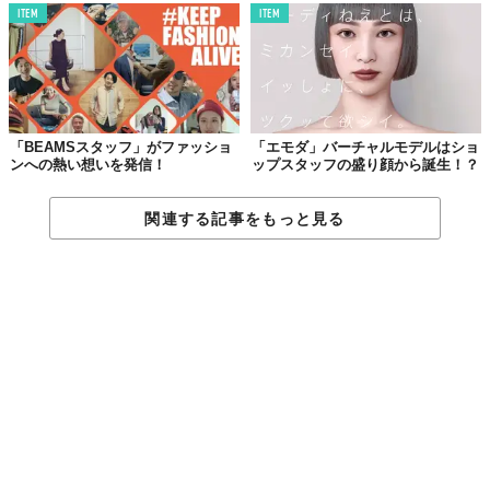
ITEM
ITEM
溶接加工という言葉から連想するワークウェアといえば、マニュ
ファクチュアルで地味なツールを想像していた。誤解を恐れずに
言うなら“工場のおっさんっぽさ”。ところが、どうだ。ファッシ
ョンとしても成立するではないか。
専用エプロンに必要なものとは何なのだろう？ Fe★NEEDSを企
「BEAMSスタッフ」がファッショ
「エモダ」バーチャルモデルはショ
ンへの熱い想いを発信！
ップスタッフの盛り顔から誕生！？
画する鈴木太一さんの口から意外な言葉が返ってきた。
「僕らにとってのエプロンは保護具なんです」。
関連する記事をもっと見る
飛び散る火花と向かい合っての作業。エプロンに限らずグローブ
も、光や粉塵から目や顔を保護するヘルメットも、すべてこれに
耐えうる設計。当然ながら安全性が優先事項。その上でのおしゃ
れやデザインと線引きが明確だった。
「オーダーメイドですからポケットのマチを広くとったり、遊び
の要素はいくらでも加えられる。だけど、すればするだけカラダ
とエプロンに隙間ができ、それだと結果的にカラダを護ることが
できません。だから、おしゃれも機能性もミニマルがちょうどい
いんです」。
汚れないため。エプロンの目的はひとつじゃない。