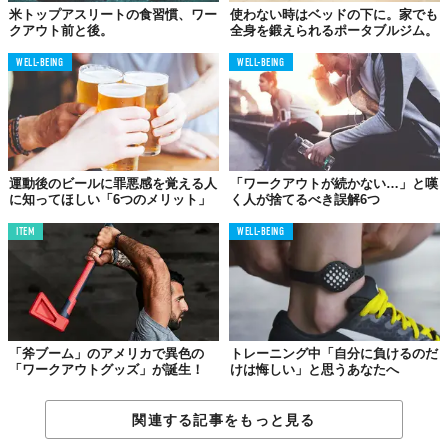
米トップアスリートの食習慣、ワー
使わない時はベッドの下に。家でも
クアウト前と後。
全身を鍛えられるポータブルジム。
WELL-BEING
WELL-BEING
運動後のビールに罪悪感を覚える人
「ワークアウトが続かない…」と嘆
に知ってほしい「6つのメリット」
く人が捨てるべき誤解6つ
ITEM
WELL-BEING
「斧ブーム」のアメリカで異色の
トレーニング中「自分に負けるのだ
「ワークアウトグッズ」が誕生！
けは悔しい」と思うあなたへ
関連する記事をもっと見る