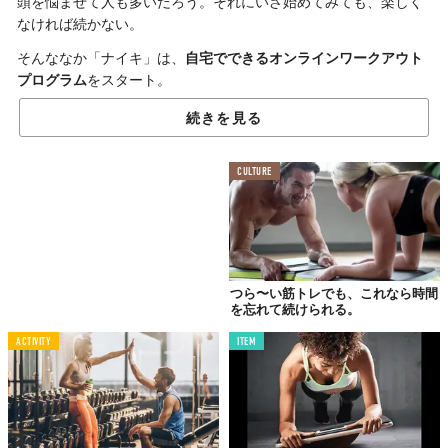
頭を悩ませて人も多いだろう。それにいざ始めてみても、楽しく
なければ続かない。
そんななか「ナイキ」は、
自宅でできるオンラインワークアウト
プログラム
をスタート。
「The Living Room Cup」
と題された同ブロジェクトは、毎
続きを見る
週、課されるフィットネスチャレンジを通じて、
プロアスリート
たちに戦いを挑む
というもの。
CULTURE
記念すべき第1回の対戦相手は、サッカー選手の
クリスティアー
ノ・ロナウド
。課題は腹筋運動だ。Instagramに投稿された動画で
は、
45秒で142回
という記録を叩き出し、このレコードを1週間で
更新するようフォロワーに呼びかけた。
参加方法は、
「#playinside」
と
「#thelivingroomcup」
とつけ
つら〜い筋トレでも、これなら時間
を忘れて続けられる。
てInstagramに動画をポストするだけ。クリロナのように見事な腹
筋を手に入れられるかもしれない。
ACTIVITY
ITEM
今後もナイキが契約するアスリートを起用して、自宅でできるワ
ークアウトを展開していくそう。次の登場人物にも乞うご期待！