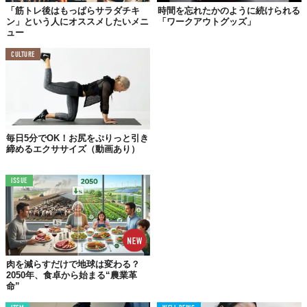
「筋トレ後はもっぱらサラダチキ
時間を忘れたかのように続けられる
ン」という人にオススメしたいメニ
「ワークアウトグッズ」
ュー
CULTURE
毎日5分でOK！お尻をぷりっと引き
締めるエクササイズ（動画あり）
ISSUE
©
Cristiano Ronaldo/Instagram
Top image: ©
iStock.com/PeopleImages
TABI LABO
肉を減らすだけで地球は変わる？
2050年、食卓から始まる“農業革
この世界は、もっと広いはずだ。
命”