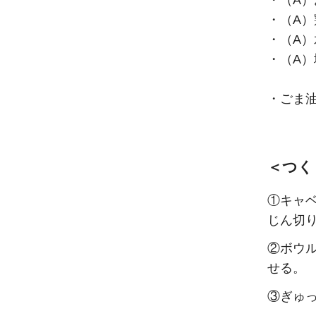
・（A）
・（A）
・（A）
・（A）
・ごま油
＜つく
①キャ
じん切
②ボウ
せる。
③ぎゅ