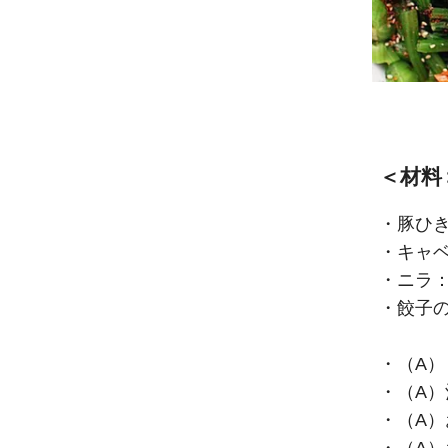
＜材料
・豚ひき
・キャベ
・ニラ：
・餃子の
・（A）
・（A）
・（A）