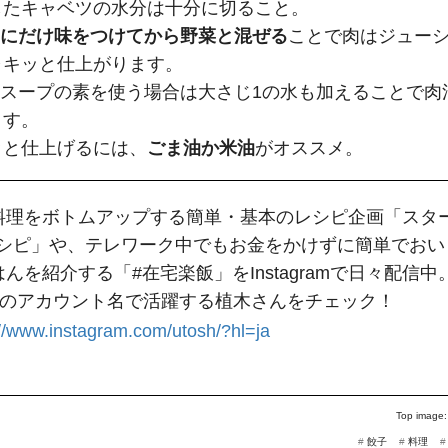
したキャベツの水分は十分に切ること。
にだけ味をつけてから野菜と混ぜる
ことで肉はジュー
ャキッと仕上がります。
ラスープの素を使う場合は大さじ1の水も加えることで肉
ます。
ッと仕上げるには、
ごま油か米油
がオススメ。
料理をボトムアップする簡単・基本のレシピ企画「スタ
レシピ」や、テレワーク中でもお金をかけずに簡単でおい
んを紹介する「#在宅楽飯」をInstagramで日々配信中
oshのアカウント名で活躍する植木さんをチェック！
://www.instagram.com/utosh/?hl=ja
Top image
#
餃子
#
料理