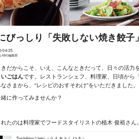
にびっしり「失敗しない焼き餃子
0/04/25
I LABO編集部
ときだからこそ、いえ、こんなときだって、日々の活力
しいごはん
です。レストランシェフ、料理家、日頃から
なさまから、“レシピのおすそわけ”をいただきました。
一緒に作ってみませんか？
くれたのは料理家でフードスタイリストの植木 俊裕さん
Toshihiro Ueki（うえきとしひろ）