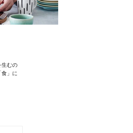
」
を生むの
「食」に
。