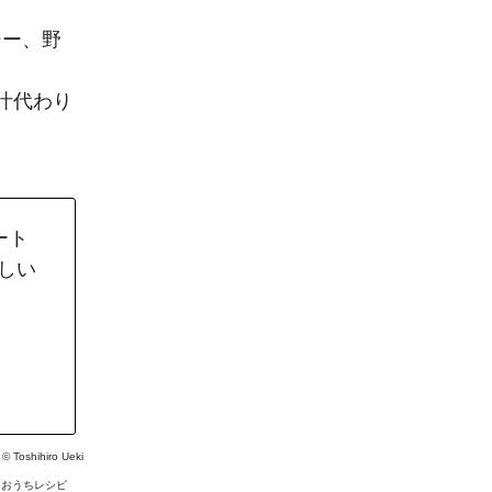
シー、野
汁代わり
ート
しい
。
: ©
Toshihiro Ueki
#
おうちレシピ