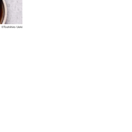
©Toshihiro Ueki