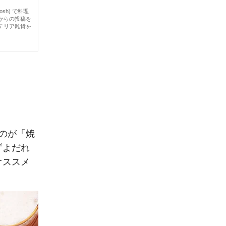
osh
) で料理
からの投稿を
テリア雑貨を
なのが「焼
ずよだれ
オススメ