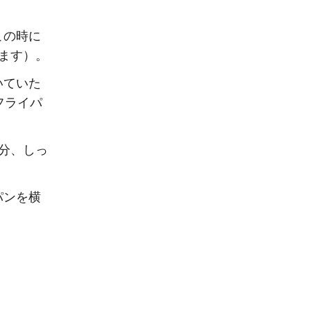
。
この時に
ます）。
いていた
フライパ
分、しっ
パンを横