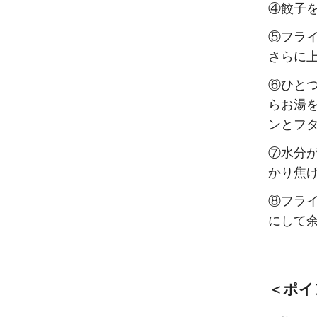
④餃子
⑤フラ
さらに
⑥ひと
らお湯
ンとフ
⑦水分
かり焦
⑧フラ
にして
＜ポイ