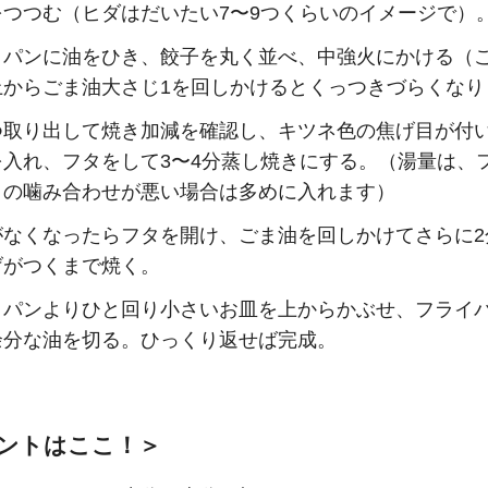
をつつむ（ヒダはだいたい7〜9つくらいのイメージで）
イパンに油をひき、餃子を丸く並べ、中強火にかける（
上からごま油大さじ1を回しかけるとくっつきづらくなり
つ取り出して焼き加減を確認し、キツネ色の焦げ目が付
を入れ、フタをして3〜4分蒸し焼きにする。（湯量は、
タの噛み合わせが悪い場合は多めに入れます）
がなくなったらフタを開け、ごま油を回しかけてさらに2
げがつくまで焼く。
イパンよりひと回り小さいお皿を上からかぶせ、フライ
余分な油を切る。ひっくり返せば完成。
ントはここ！＞