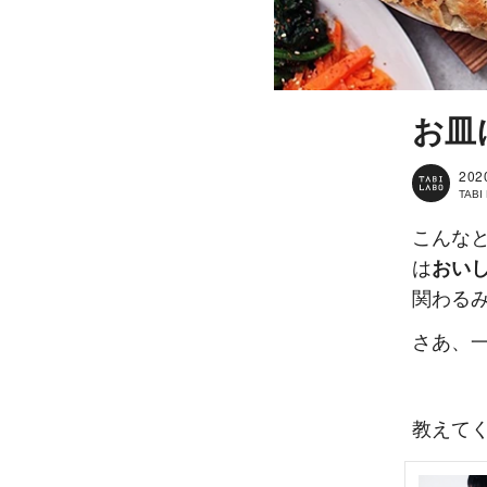
お皿
202
TAB
こんな
は
おい
関わるみ
さあ、
教えて