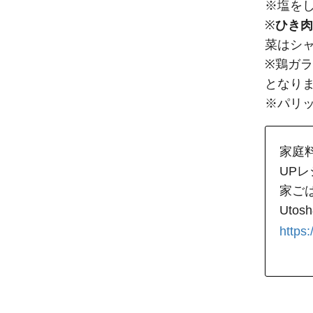
※塩を
※
ひき肉
菜はシ
※鶏ガ
となり
※パリ
家庭
UP
家ごは
Ut
https