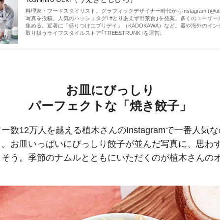
料理家・フードスタイリスト。グラフィックデザイナー時代からInstagram (
@ut
写真を投稿。人気のハッシュタグ｢#とりあえず野菜食｣を発案。多くのユーザー
集める。近著に『盛りつけエブリデイ』（KADOKAWA）など。器や海外のイン
取り扱うライフスタイルストア｢TREE&TRUNK｣を運営。
お皿にびっしり
パーフェクトな「焼き餃子」
ー数12万人を越える植木さんのInstagramで一番人気
」。お皿いっぱいにびっしり餃子が並んだ写真に、思わ
きそう。季節のナムルとともにいただくのが植木さんの