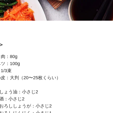
＞
肉：80g
ツ：100g
1/3束
皮：大判（20〜25枚くらい）
しょう油：小さじ2
酒：小さじ2
おろししょうが：小さじ2