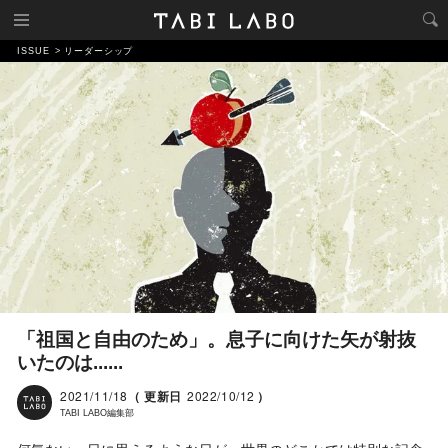
ISSUE
リーダーシップ
「祖国と自由のため」。息子に向けた矢が射抜
いたのは......
2021/11/18
（ 更新日
2022/10/12
）
TABI LABO編集部