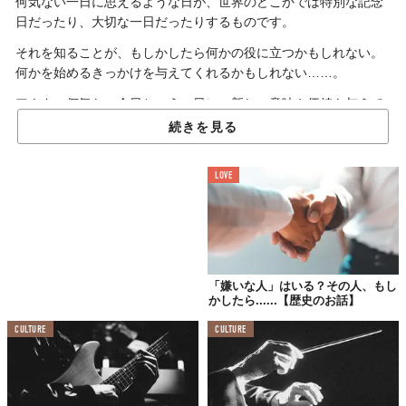
何気ない一日に思えるような日が、世界のどこかでは特別な記念
日だったり、大切な一日だったりするものです。
それを知ることが、もしかしたら何かの役に立つかもしれない。
何かを始めるきっかけを与えてくれるかもしれない……。
アナタの何気ない今日という一日に、新しい意味や価値を与えて
くれる。そんな世界のどこかの「今日」を探訪してみませんか？
続きを見る
LOVE
「ウィリアム・テルが息子の頭のうえに置かれた
リンゴを弓矢で射抜いた」とされる日
「ウィリアム・テル」と聞いて「あ、人の頭のうえに乗せたリン
ゴを弓矢で射った人でしょ？」と答えられる人は少なくないでし
「嫌いな人」はいる？その人、もし
かしたら......【歴史のお話】
ょう。
CULTURE
CULTURE
でも、なぜ彼の、そんな曲芸まがいの行為がいまだに語り継がれ
ているのかを知っている人は、そう多くないはず。
諸説ありますが、スイスの歴史家であるアエギディウス・チュデ
ィの研究によると、今から715年前（1307年）の11月18日こそ