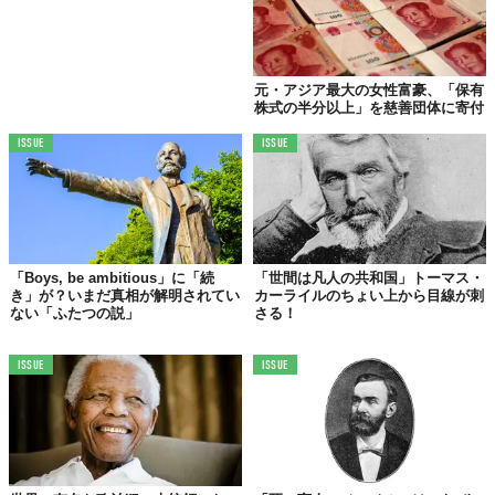
元・アジア最大の女性富豪、「保有
株式の半分以上」を慈善団体に寄付
ISSUE
ISSUE
「Boys, be ambitious」に「続
「世間は凡人の共和国」トーマス・
き」が？いまだ真相が解明されてい
カーライルのちょい上から目線が刺
ない「ふたつの説」
さる！
ISSUE
ISSUE