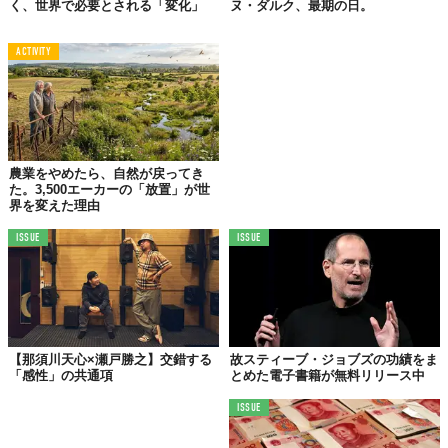
と、ここまでまるで史実のように語り継がれるウィリアム・テル
く、世界で必要とされる「変化」
ヌ・ダルク、最期の日。
の物語ですが、実在する人物なのか架空のキャラクターなのか
は、現代においても研究者の間で意見が別れているのだとか。
ACTIVITY
ともあれ、多くのスイス人がその存在を信じ、自由の獲得のため
に危険を顧みずに戦ったウィリアム・テルの勇気は、今も世界中
で尊ばれ、折れない心や圧力への抵抗のシンボルとして愛され続
けているのです。
農業をやめたら、自然が戻ってき
た。3,500エーカーの「放置」が世
※内容の詳細は諸説あり
界を変えた理由
Top image: ©
iStock.com/MHJ
ISSUE
ISSUE
TABI LABO
この世界は、もっと広いはずだ。
【那須川天心×瀬戸勝之】交錯する
故スティーブ・ジョブズの功績をま
「感性」の共通項
とめた電子書籍が無料リリース中
ISSUE