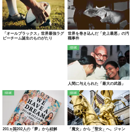
すぐにでも処罰するところだが、どうやらお前は猟師のようだ
な。その弓矢で子どもの頭のうえに乗せたリンゴを射抜くことが
できたら解放してやろう」と悪趣味この上ない提案をします。失
敗する様を人々に見せつけ、その恐怖によって支配力を強めよう
という下衆な思惑があったのでしょう。
「オールブラックス」世界最強ラグ
世界を巻き込んだ「史上最悪」の汚
ビーチーム誕生のものがたり
職事件
人々が見守るなかで、テルは一本の矢を弓につがえ、弦を絞りま
す。そして、一閃。放たれた矢は見事に息子の頭上に据えられた
ISSUE
リンゴを射抜きました。
公衆の面前で面子を潰される格好になったゲスラーは歯噛みしま
すが、テルが携えた矢筒にはもう一本の矢が。ゲスラーの視線に
気づいたテルは、こう言いました。
人間に与えられた「最大の武器」
「これは、お前を射るための矢だ。母国を守るための、正義の矢
ISSUE
ISSUE
だ」。
その言葉に激昂したゲスラーは、再びテルと息子を拘束します
が、移送中、反撃の機を見逃さなかったテルによって、予告通
り、愛国者・テルの矢によって命を落とすこととなったのでした
──。
201ヵ国202人の「夢」から紐解
「魔女」から「聖女」へ。ジャン