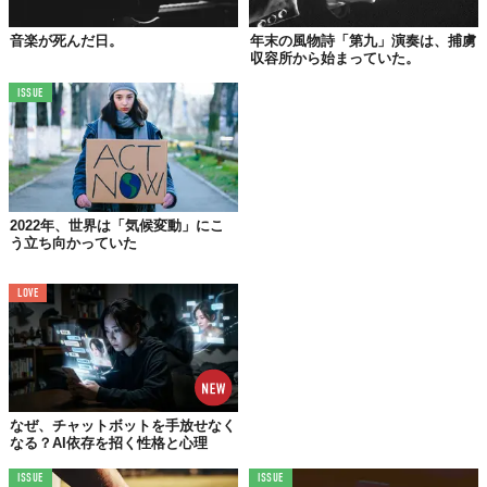
が、ウィリアム・テルが矢でリンゴの実を射抜いてみせた日なの
音楽が死んだ日。
年末の風物詩「第九」演奏は、捕虜
だとか。今日は、知っているようで知らないウィリアム・テルの
収容所から始まっていた。
物語を少しだけご紹介します。
ISSUE
ときは14世紀、アルプス山脈に囲まれた自然豊かな国・スイス
は、その支配を目論む隣国・オーストリアを統べるハプスブルグ
家（王朝）の圧力によって不自由な生活を強いられていました。
ある日、オーストリアの使者である役人のアルブレヒト・ゲスラ
ーが、スイスはウーリ州のとある通りに棒を立て、自らの帽子を
2022年、世界は「気候変動」にこ
かけました。そして、こう言ったのです。
う立ち向かっていた
「ここを通る者は、この帽子に挨拶をしてから通るように。挨拶
LOVE
せずに通った者は、即刻処罰する」。
権力を笠に着た無意味で無情な要求ではありますが、街の人々は
従うしかありません。
そこに通りかかったのが、6歳の息子を連れ、弓を携えた、森に住
む猟師にして愛国者のウィリアム・テル。テルは棒にかかった帽
なぜ、チャットボットを手放せなく
なる？AI依存を招く性格と心理
子を一瞥し、そのまえを通り過ぎます。
ISSUE
ISSUE
ゲスラーは従者らによってテルと息子を捕らえさせ、「本来なら