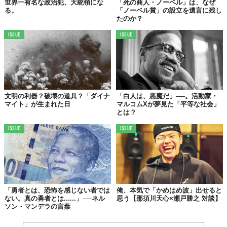
世界一有名な政治犯、大統領にな
「死の商人・ノーベル」は、なぜ
る。
「ノーベル賞」の設立を遺言に残し
たのか？
ISSUE
ISSUE
文明の利器？破壊の道具？「ダイナ
「白人は、悪魔だ」──。活動家・
マイト」が生まれた日
マルコムXが夢見た「平等な社会」
とは？
ISSUE
ISSUE
「勇者とは、恐怖を感じない者では
俺、本気で「かめはめ波」出せると
ない。真の勇者とは......」──ネル
思う【那須川天心×瀬戸勝之 対談】
ソン・マンデラの言葉