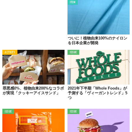
ITEM
TABI LABO
この世界は、もっと広いはずだ。
ついに！植物由来100%のナイロン
を日本企業が開発
ACTIVITY
ISSUE
罪悪感0%、植物由来200%なコラボ
2021年下半期「Whole Foods」が
が実現「クッキーアイスサンド」
予測する「ヴィーガントレンド」5
つ
ISSUE
ISSUE