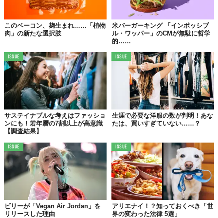
このベーコン、麹生まれ……「植物
米バーガーキング 「インポッシブ
肉」の新たな選択肢
ル・ワッパー」のCMが無駄に哲学
的……
ISSUE
ISSUE
サステイナブルな考えはファッショ
生涯で必要な洋服の数が判明！あな
ンにも！若年層の7割以上が高意識
たは、買いすぎていない……？
【調査結果】
ISSUE
ISSUE
ビリーが「Vegan Air Jordan」を
アリエナイ！？知っておくべき「世
リリースした理由
界の変わった法律 5選」