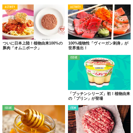
ACTIVITY
ACTIVITY
ついに日本上陸！植物由来100%の
100%植物性「ヴィーガン刺身」が
豚肉「オムニポーク」
世界進出！
ISSUE
「プッチンシリーズ」初！植物由来
の「プリン」が登場
ISSUE
ITEM
©KAPOK JAPAN株式会社