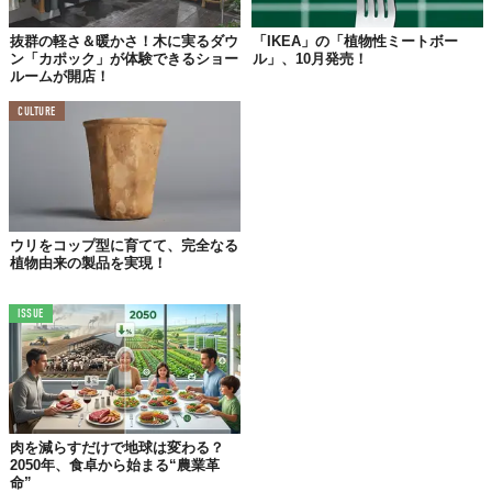
抜群の軽さ＆暖かさ！木に実るダウ
「IKEA」の「植物性ミートボー
ン「カポック」が体験できるショー
ル」、10月発売！
©KAPOK JAPAN株式会社
ルームが開店！
今回のダウンは、“
先端素材による未来のファッションの創造
”を
CULTURE
目指して「東レグループ」が推進するプロジェクト
「MOONRAKERS」とのコラボプロダクト。
表地のナイロン素材は、東レが開発した通常のナイロンと同等の
耐久性を持つ「
エコディア®️N510
」を。袖や中綿には、
コットン
の1/8の軽さ
と
吸湿発熱性
にすぐれた
カポックシート
をそれぞれ採
ウリをコップ型に育てて、完全なる
用。裏地や付属品も植物由来の素材で、
完全植物由来のダウン
と
植物由来の製品を実現！
なっている。
ISSUE
肉を減らすだけで地球は変わる？
2050年、食卓から始まる“農業革
命”