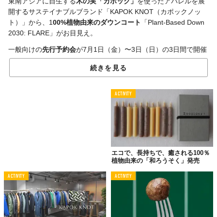
東南アジアに自生する
木の実「カポック」
を使ったアパレルを展
開するサステイナブルブランド「KAPOK KNOT（カポックノッ
ト）」から、1
00%植物由来のダウンコート
「Plant-Based Down
2030: FLARE」がお目見え。
一般向けの
先行予約会
が7月1日（金）〜3日（日）の3日間で開催
される。
続きを見る
ACTIVITY
エコで、長持ちで、癒される100％
植物由来の「和ろうそく」発売
ACTIVITY
ACTIVITY