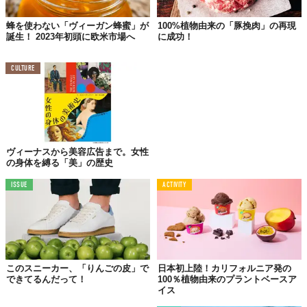
先行予約会は「KAPOK KNOT日本橋ショールーム」にて。特設ペ
蜂を使わない「ヴィーガン蜂蜜」が
100%植物由来の「豚挽肉」の再現
ージから
事前入場予約
も受け付けているが、
フリー入場も可能
と
誕生！ 2023年初頭に欧米市場へ
に成功！
のことだ。
植物由来の限界といわれてきた機能性とサステナビリティ、そし
CULTURE
てデザインとしてのラグジュアリーも持ち合わせたダウンコート
は、未来の
スタンダード
を実現しているんじゃないだろうか。
『「Plant-Based Down 2030: FLARE」
一般公開/お客様
ヴィーナスから美容広告まで。女性
向け先行予約会』
の身体を縛る「美」の歴史
【日時】7月1日（金）・2日（土） 13:00〜17:00／7月3日
（日）15:00〜17:00 ※全日ともに最終入場は16:30
ISSUE
ACTIVITY
【場所】東京都中央区日本橋室町1丁目10-1 宮永ビル 
1F（KAPOK KNOT日本橋ショールーム）
【事前予約】
https://kapok-
knot.com/products/2022awpreorder
このスニーカー、「りんごの皮」で
日本初上陸！カリフォルニア発の
できてるんだって！
100％植物由来のプラントベースア
Top image: ©
KAPOK JAPAN株式会社
イス