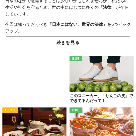
日常のなかで意識することは少ないかもしれませんが、私たちの
生活や社会を守るため、世の中にはじつに多くの
「法律」
が存在
しています。
今回は知っておくべき
「日本にはない、世界の法律」
を5つピック
アップ。
フードロス
、
動物保護
、
ヴィーガン
、
環境問題
に関する世界の法
続きを見る
律を
厳選
してご紹介します。
......なかにはちょっと変わったニュースタンダードな法律も。
ISSUE
フードロス対策、中国で加速！「食べ残しを禁止する
法律」が可決
このスニーカー、「りんごの皮」で
できてるんだって！
ACTIVITY
ISSUE