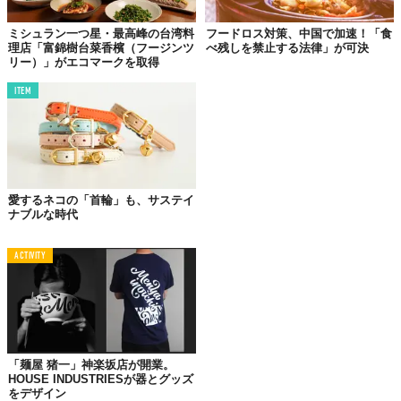
ミシュラン一つ星・最高峰の台湾料
フードロス対策、中国で加速！「食
理店「富錦樹台菜香檳（フージンツ
べ残しを禁止する法律」が可決
リー）」がエコマークを取得
ITEM
© 06photo/Shutterstock.com
年間約13億t（トン）もの食品が廃棄されているといわれる今、人
口が世界でもっとも多い国・
中国。
年間約1億tに及ぶ食品が家庭
から、そして約1800万tがレストランなどから捨てられていると推
定されているようだ。
愛するネコの「首輪」も、サステイ
ナブルな時代
そんな中国で
革命的な事態
が......！
詳しく読む＞＞＞
ACTIVITY
「麺屋 猪一」神楽坂店が開業。
NY市が義務化決定！「ビルには“鳥にやさしい窓”を
HOUSE INDUSTRIESが器とグッズ
つけなさい」
をデザイン