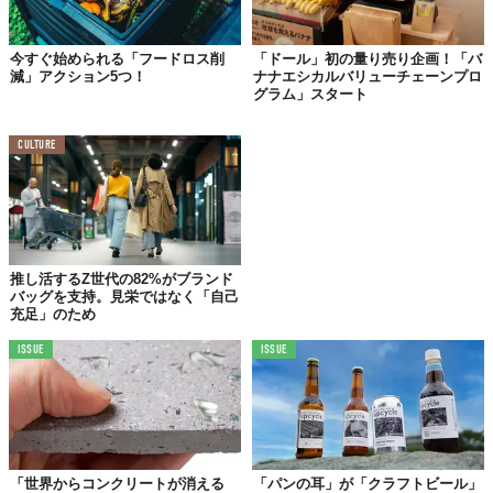
今すぐ始められる「フードロス削
「ドール」初の量り売り企画！「バ
減」アクション5つ！
ナナエシカルバリューチェーンプロ
グラム」スタート
イスラエル、「毛皮の販売を禁止」する世界初の国家
に
CULTURE
推し活するZ世代の82%がブランド
バッグを支持。見栄ではなく「自己
充足」のため
ISSUE
ISSUE
© iStock.com/DmyTo
「世界からコンクリートが消える
「パンの耳」が「クラフトビール」