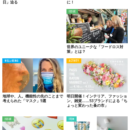
イスラエルの環境保護大臣であるGila Gamliel氏は、
イスラエル国
日」迫る
に！
内にて毛皮の販売を禁止する法制化へ署名
したことを発表した。
ISSUE
これを受けて、イスラエルは毛皮の販売を禁止した
世界初
の国家
に。
アメリカでは一部の州ですでに同様の規制がおこなわれている
が、国レベルで禁止した例は世界で初めてとのこと。
詳しく読む＞＞＞
世界のユニークな「フードロス対
策」とは？
WELL-BEING
ACTIVITY
犬の散歩は1日2回以上！ドイツが「法律」で義務付け
へ
地球や、人。機能性の先のことまで
明日開催！インテリア、ファッショ
考えられた「マスク」5選
ン、雑貨……53ブランドによる「ち
ょっと変わった蚤の市」
ISSUE
ITEM