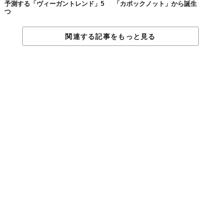
予測する「ヴィーガントレンド」5
「カポックノット」から誕生
ハワイ「日焼け止めの使用制限法」スタート
つ
関連する記事をもっと見る
© iStock.com/johnandersonphoto
ハワイの日差しは強烈で、日焼け止めが欠かせないが、その日焼
け止めの一部がサンゴ礁に危害を加えているという。
そこで、環境保護の観点から、
サンゴの白化現象に深く影響を与
えるとされる成分が配合されている製品の販売を制限する法律
が
本格施行となった。