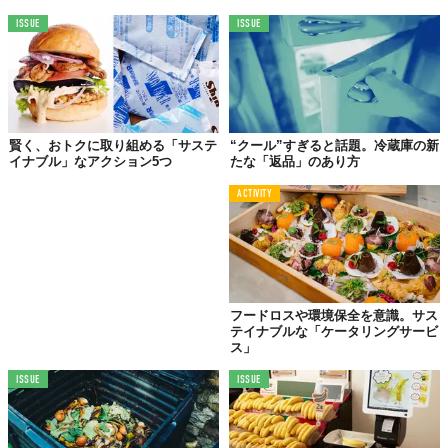
ISSUE
ISSUE
賢く、おトクに取り組める「サステ
“クール”すぎると話題。冷蔵庫の新
イナブル」なアクション5つ
たな「返品」のあり方
ACTIVITY
© iStock.com/CribbVisuals
米・ニューヨーク市で「鳥にやさしい窓」の設置が義務付けられ
ることに。
フードロスや環境保全を意識。サス
テイナブルな「ケータリングサービ
この法律の対象は、市内の新しく建てられるビルや改修工事がさ
ス」
れるビル。今後、世界の
ニュースタンダード
になるのか注目だ。
ISSUE
ISSUE
詳しく読む＞＞＞