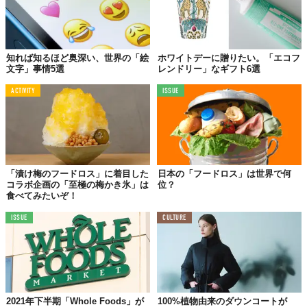
知れば知るほど奥深い、世界の「絵
ホワイトデーに贈りたい。「エコフ
文字」事情5選
レンドリー」なギフト6選
ACTIVITY
ISSUE
© iStock.com/Chalabala
ペット先進国として知られるドイツ。そんなドイツで
「飼い主は1
日2回以上、犬を散歩させること」
を義務付けるという驚きの法案
が提出された。
もともとドイツでは、犬を屋外で散歩させることが法律で義務付
「漬け梅のフードロス」に着目した
日本の「フードロス」は世界で何
コラボ企画の「至極の梅かき氷」は
位？
けられていたが、今回の改正法案では散歩の頻度や長さまで具体
食べてみたいぞ！
的に指定された。
ISSUE
CULTURE
詳しく読む＞＞＞
2021年下半期「Whole Foods」が
100%植物由来のダウンコートが