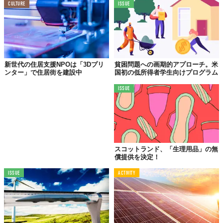
CULTURE
ISSUE
新世代の住居支援NPOは「3Dプリ
貧困問題への画期的アプローチ。米
ンター」で住居街を建設中
国初の低所得者学生向けプログラム
ISSUE
スコットランド、「生理用品」の無
償提供を決定！
ISSUE
ACTIVITY