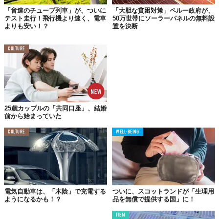
「音速のチューブ列車」が、ついに
「大胆な貧困対策」ペルー政府が、
テスト走行！飛行機より速く、電車
50万世帯にソーラーパネルの無料設
よりも安い！？
置を決断
CULTURE
25歳カップルの「共同口座」、結婚
前から始まっていた
CULTURE
WELL-BEING
電気自動車は、「木陰」で充電する
ついに、スコットランドが「生理用
ようになるかも！？
品を無償で提供する国」に！
ITEM