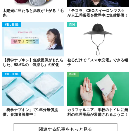
太陽光に当たると温度が上がる「毛
「テスラ」CEOのイーロンマスク
糸」
が人工呼吸器を世界中に無償提供！
WELL-BEING
ITEM
【奨学ナプキン】無償提供がもたら
被るだけで「スマホ充電」できる帽
した、98.6%の「気持ち」の変化
子
WELL-BEING
ISSUE
「奨学ナプキン」で1年分無償提
カリフォルニア、学校のトイレに無
供。参加者募集中！
料の生理用品が常備されるように！
関連する記事をもっと見る