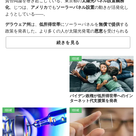
賛否両論を巻き起こしている、東京都の
太陽光パネル設置義務
化
。じつは、
アメリカ
でも
ソーラーパネル設置
の動きが活発化し
ようとしている——。
デラウェア州
は、
低所得世帯
にソーラーパネルを
無償で提供
する
政策を発表した。より多くの人が太陽光発電の
恩恵
を受けられる
ようにするのが狙いだ。
続きを見る
今回の政策について、デラウェア州は「州民の
電気代の削減
につ
ながるし、
再生可能エネルギー
への移行にも効果的」としてい
ISSUE
る。
低所得世帯をサポート
しつつ
環境保護
の効果も見込めるから、一
石二鳥の政策といえるだろう。
再生可能エネルギー
の普及をはじめ
GX
や
サステナビリティ
などの
声は、
日本
でもどんどん大きくなってきている。今回のデラウェ
バイデン政権が低所得世帯へのイン
ターネット代支援策を発表
ア州の政策は、1つの
ヒント
になるかもしれない——。
Reference:
Delaware Will Give Free and Affordable Solar Panels to Low Income Households
ISSUE
ISSUE
Top image: ©
iStock.com/LL28
TABI LABO