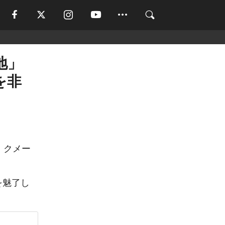
地」
を非
、クメー
を魅了し