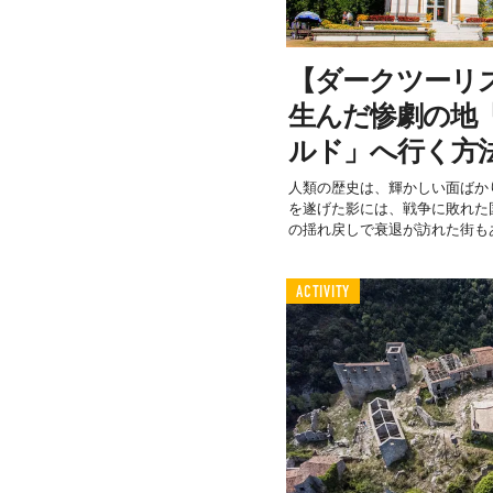
【ダークツーリ
生んだ惨劇の地
ルド」へ行く方
人類の歴史は、輝かしい面ばか
を遂げた影には、戦争に敗れた
の揺れ戻しで衰退が訪れた街もあ
ACTIVITY