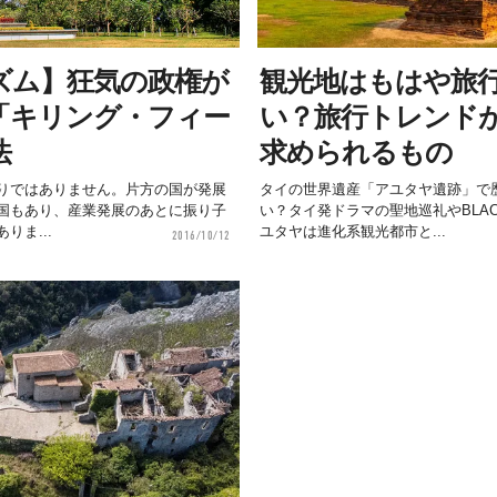
ズム】狂気の政権が
観光地はもはや旅
「キリング・フィー
い？旅行トレンド
法
求められるもの
りではありません。片方の国が発展
タイの世界遺産「アユタヤ遺跡」で
国もあり、産業発展のあとに振り子
い？タイ発ドラマの聖地巡礼やBLACK
りま...
ユタヤは進化系観光都市と...
2016/10/12