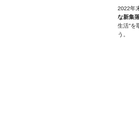
2022
な新集
生活”
う。