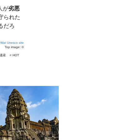
人が
劣悪
守られた
るだろ
 Wat Unesco site
Top image: ©
遺産
#
HOT