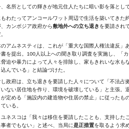
今、名所としての輝きが地元住人たちに暗い影を落とし
にもわたってアンコールワット周辺で生活を築いてきた約
が、カンボジア政府から
敷地外への立ち退き
を要請され
だ。
体のアムネスティは、これが「重大な国際人権法違反」
告書を提出。100人以上への聞き取り調査を実施し、「
は脅迫や暴力によって人々を排除し、家もきれいな水も
り込んでいる」と結論づけた。
対し政府は、立ち退きを要請した人々について「不法占
ていない居住地を作り、環境を破壊している」と主張。
コが定める「施設内の建造物や住居の禁止」に従ったも
している。
、ユネスコは「我々は移住を要請したことも、支持した
当事者でもない」と述べ、当局に
是正措置
を取るよう求