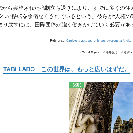
年末から実施された強制立ち退きにより、すでに多くの住
落
への移転を余儀なくされているという。彼らが“人権の
を取り戻すには、国際団体が強く働きかけていく必要があ
Reference:
Cambodia accused of forced evictions at Angkor
#
World Topics
#
海外旅行
#
遺跡・
TABI LABO この世界は、もっと広いはずだ。
ISSUE