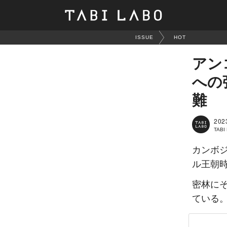
ISSUE
HOT
アン
への
難
202
TAB
カンボ
ル王朝
密林に
ている