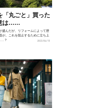
を「丸ごと」買った
意は……
が盛んだが、リフォームによって歴
題が。これを阻止するために立ち上
……？
2023/04/15