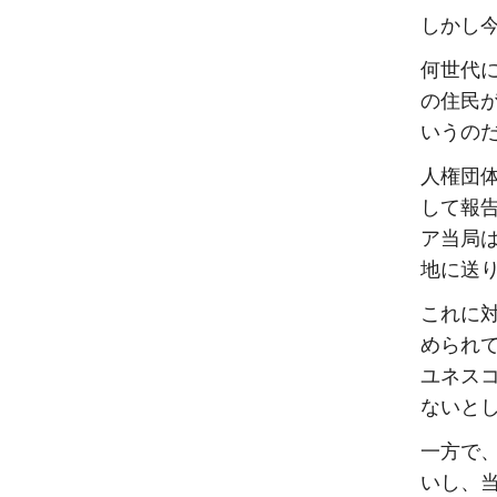
しかし
何世代
の住民
いうの
人権団
して報
ア当局
地に送
これに
められ
ユネス
ないと
一方で
いし、