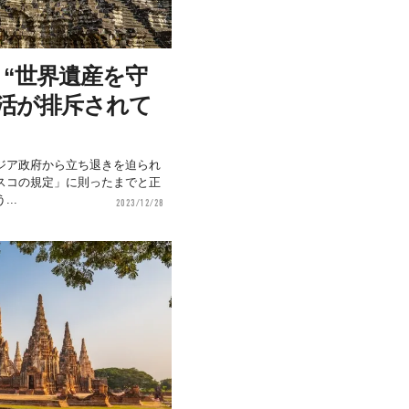
“世界遺産を守
活が排斥されて
ジア政府から立ち退きを迫られ
スコの規定」に則ったまでと正
..
2023/12/28