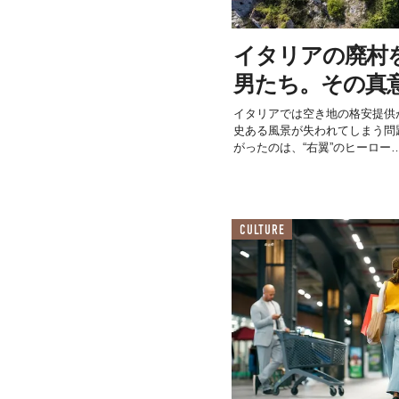
イタリアの廃村
男たち。その真
イタリアでは空き地の格安提供
史ある風景が失われてしまう問
がったのは、“右翼”のヒーロー
CULTURE