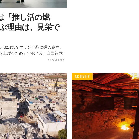
は「推し活の燃
選ぶ理由は、見栄で
、82.1%がブランド品に導入意向。
上げるため」で48.4%、自己顕示
2026/08/06
ACTIVITY