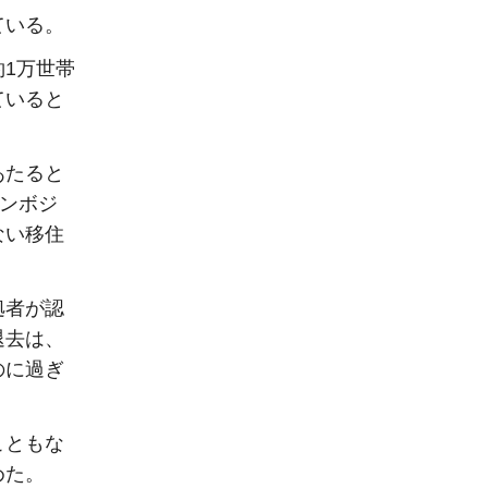
ている。
1万世帯
ていると
あたると
カンボジ
ない移住
拠者が認
退去は、
のに過ぎ
こともな
めた。