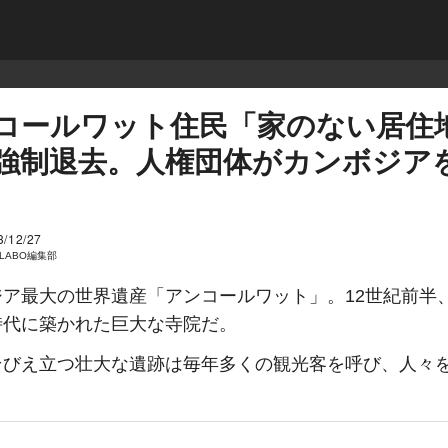
コールワット住民「家のない居住
強制退去。人権団体がカンボジア
3/12/27
I LABO編集部
ジア最大の世界遺産「アンコールワット」。12世紀前半
時代に築かれた巨大な寺院だ。
そびえ立つ壮大な遺跡は毎年多くの観光客を呼び、人々
。