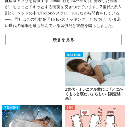
健康食アプリを提供するLifesum社が2026年6月に発表した調査
が、ちょっとドキッとする現実を突きつけています。Z世代の約6
割が、ベッドの中でTikTokをスクロールしながら間食をしている
──。同社はこの行動を「TikTokスナッキング」と名づけ、いま若
い世代の睡眠を最も蝕んでいる習慣だと警鐘を鳴らしました。
続きを見る
ストレスを超えた「新しい不眠の正体」
眠れない夜の原因といえば、多くの人が真っ先に思い浮かべるの
WELL-BEING
は仕事や人間関係のストレスではないでしょうか。ところが、
Lifesumの調査では意外な逆転が起きていました。
「どの行動が最も睡眠を妨げているか」という問いに対し、
TikTokのスクロールと答えた人が29.5%で堂々の1位。ストレスや
考えすぎ（19.4%）を10ポイント以上も引き離しています。つま
Z世代・ミレニアル世代は「とにか
くもっと寝たい」らしい【調査結
り、Z世代にとって睡眠の最大の敵は「心の問題」ではなく「指
果】
先の習慣」に変わりつつあるのです。
WELL-BEING
LOVE
しかも注目すべきは、スクロールと間食がセットになっている点
でしょう。Z世代の60.1%が夜間のTikTok視聴中に何かを食べてお
り、その内訳は甘いもの（28.8%）としょっぱいもの（28.9%）