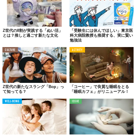
Z世代の8割が実践する「ぬい活」
「受験生には休んでほしい」東京医
とは？推しと過ごす新たな文化
科大病院教授も推奨する、実に賢い
勉強法
CULTURE
ACTIVITY
Z世代の新たなスラング「Bop」っ
「コーヒー」で良質な睡眠をとる
て知ってる？
「睡眠カフェ」がリニューアル！
WELL-BEING
ISSUE