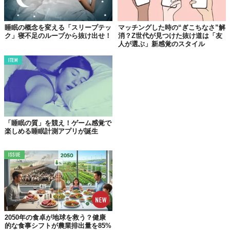
がほぼ半々。栄養を摂るためではなく、心地よさを求めて手が伸
びている──いわば「コンフォート・スナッキング」の様相です。
睡眠の概念を変える「スリープテッ
マッチングした時の“ぎこちなさ”解
ク」寝不足のループから抜け出せ！
消？Z世代が見つけた抜け道は「友
人が選ぶ」新感覚のスタイル
「やめられない」は意志の弱さじゃない
ITEM
ここで少し立ち止まって考えてみたいのですが、この現象を「自
己管理ができていない」と片づけるのは、おそらくフェアではあ
りません。
ショート動画のアルゴリズムは、次々と「あと1本だけ」を促すよ
うに設計されています。そこに甘いお菓子やスナック菓子が手の
「睡眠の質」を競え！ゲーム感覚で
届く場所にあれば、脳はデジタル刺激と食の快楽という二重の報
楽しめる睡眠計測アプリが誕生
酬を同時に受け取ることになります。この複合的な快楽ループ
は、個人の意志力だけで断ち切るにはなかなか手強い相手です。
ISSUE
近年、行動科学の分野では「環境のデザインが行動を決める」と
いう考え方が広まっています。寝室にスマホを持ち込まない、枕
元にお菓子を置かないといった物理的な工夫は地味に見えて、実
は意志力に頼るよりもずっと効果的かもしれません。
2050年の食卓が地球を救う？健康
Lifesumの栄養士ヴィクトリア・ストランドルンド氏も「深夜のス
的な食事シフトが農業排出量を85%