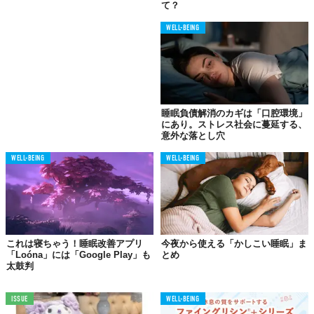
て？
WELL-BEING
睡眠負債解消のカギは「口腔環境」
にあり。ストレス社会に蔓延する、
意外な落とし穴
WELL-BEING
WELL-BEING
これは寝ちゃう！睡眠改善アプリ
今夜から使える「かしこい睡眠」ま
「Loóna」には「Google Play」も
とめ
太鼓判
ISSUE
WELL-BEING