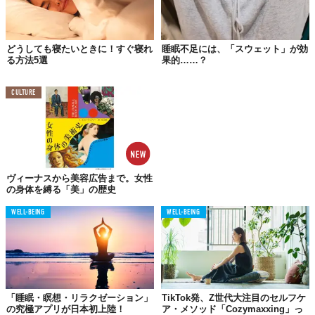
「寝室の風景」を変えてみる
同調査ではほかにも、Z世代とミレニアル世代の47.9%が毎晩ベッ
どうしても寝たいときに！すぐ寝れ
睡眠不足には、「スウェット」が効
ドでSNSをスクロールしていること、25.3%が就寝3時間以内にほ
る方法5選
果的……？
ぼ毎晩アルコールを摂取していることなど、現代の「眠れない
夜」の輪郭が浮かび上がっています。
CULTURE
もし最近、朝の目覚めがすっきりしないと感じているなら、まず
は今夜の「寝室の風景」を少しだけ変えてみるのはいかがでしょ
う。スマホの充電場所をベッドから離す、お菓子をキッチンに戻
す。たったそれだけのことが、明日の朝を変える最初の一歩にな
るかもしれません。
ヴィーナスから美容広告まで。女性
の身体を縛る「美」の歴史
Reference:
Lifesum Research: "TikTok Snacking" Is Disrupting Gen Z's Sleep -- And It
Overtakes Stress as Top Sleep Issue
WELL-BEING
WELL-BEING
Top image: ©
iStock.com / gorodenkoff
TABI LABO
この世界は、もっと広いはずだ。
「睡眠・瞑想・リラクゼーション」
TikTok発、Z世代大注目のセルフケ
の究極アプリが日本初上陸！
ア・メソッド「Cozymaxxing」っ