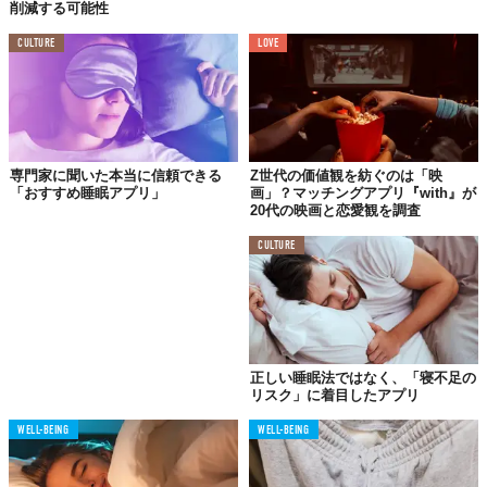
クリーン使用を減らし、栄養に気を配るといった小さな行動変容
削減する可能性
が睡眠の質を改善できる」と述べており、大きな決意よりも小さ
CULTURE
LOVE
な環境調整の積み重ねを推奨しています。
栄養×睡眠×心の「統合ケア」へ
興味深いのは、この調査結果がビジネスの動きにも直結している
専門家に聞いた本当に信頼できる
Z世代の価値観を紡ぐのは「映
点です。Lifesumはメンタルヘルス領域で知られるCalm社との新
「おすすめ睡眠アプリ」
画」？マッチングアプリ『with』が
20代の映画と恋愛観を調査
たなパートナーシップを発表しました。栄養管理アプリとマイン
ドフルネスアプリが手を組むことで、「食事」「睡眠」「心の安
CULTURE
定」を横断する統合的なウェルネス体験を目指すとのこと。
これまで、栄養管理は栄養管理アプリで、瞑想は瞑想アプリで、
睡眠は睡眠トラッカーで──と、ウェルネスツールは縦割りになり
がちでした。しかし「TikTokスナッキング」が示しているのは、
スクリーン・食事・睡眠が一つの行動連鎖としてつながっている
正しい睡眠法ではなく、「寝不足の
という事実です。問題が複合的であるなら、解決策もまた複合的
リスク」に着目したアプリ
であるべきだという発想は、とても理にかなっているのではない
WELL-BEING
WELL-BEING
でしょうか。