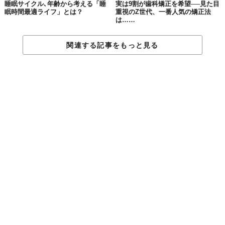
睡眠サイクル､年齢から考える「睡
実は9割が歯科矯正を希望──見た目
眠時間最適ライフ」とは？
重視のZ世代、一番人気の矯正法
は……
関連する記事をもっと見る