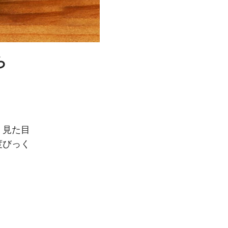
ら
、見た目
度びっく