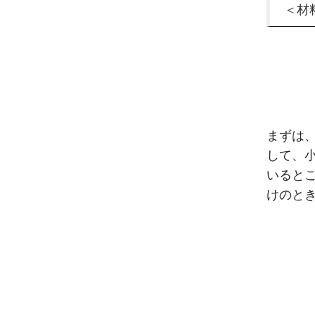
＜材
まずは
して、
いると
けのと