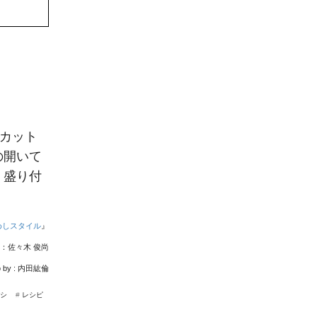
にカット
の開いて
。盛り付
めしスタイル
』
：佐々木 俊尚
 by :
内田紘倫
シ
#
レシピ