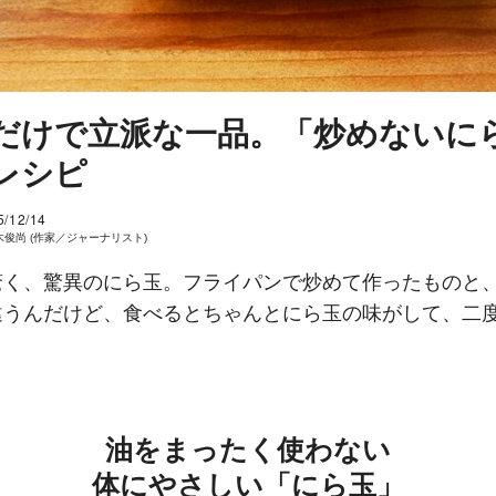
だけで立派な一品。「炒めないに
レシピ
5/12/14
木俊尚 (作家／ジャーナリスト)
驚く、驚異のにら玉。フライパンで炒めて作ったものと
違うんだけど、食べるとちゃんとにら玉の味がして、二
油をまったく使わない
体にやさしい「にら玉」