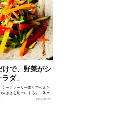
だけで、野菜がシ
サラダ」
、シークァーサー果汁で和えた
の大きさを均一にする」「氷水
..
2016/02/29