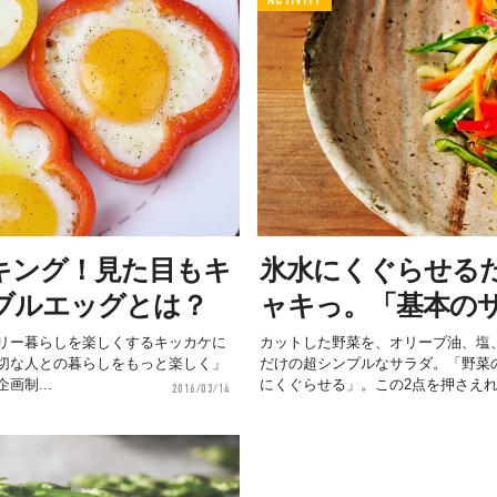
キング！見た目もキ
氷水にくぐらせる
ブルエッグとは？
ャキっ。「基本の
リー暮らしを楽しくするキッカケに
カットした野菜を、オリーブ油、塩
切な人との暮らしをもっと楽しく」
だけの超シンプルなサラダ。「野菜
画制...
にくぐらせる」。この2点を押さえれ.
2016/03/14