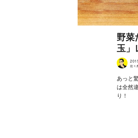
野菜
玉」
201
佐々
あっと
は全然
り！