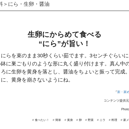
料＞にら・生卵・醤油
生卵にからめて食べる
“にら”が旨い！
、にらを束のまま30秒くらい茹でます。3センチぐらい
小鉢に巣ごもりのような形に丸く盛り付けます。真ん中
ころに生卵を黄身を落とし、醤油をちょいと振って完成
きに、黄身を崩さないようにね。
『
新・家
コンテンツ提供元
Photo
#
食べたい！
#
簡単
#
黄身
#
卵
#
野菜
#
ニラ
#
料理
#
家メ